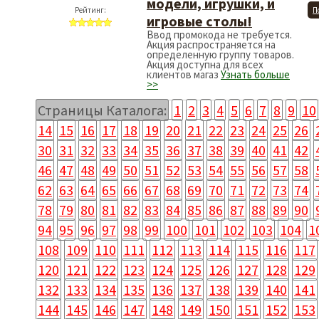
модели, игрушки, и
Рейтинг:
П
игровые столы!
Ввод промокода не требуется.
Акция распространяется на
определенную группу товаров.
Акция доступна для всех
клиентов магаз
Узнать больше
>>
Страницы Каталога:
1
2
3
4
5
6
7
8
9
10
14
15
16
17
18
19
20
21
22
23
24
25
26
30
31
32
33
34
35
36
37
38
39
40
41
42
46
47
48
49
50
51
52
53
54
55
56
57
58
62
63
64
65
66
67
68
69
70
71
72
73
74
78
79
80
81
82
83
84
85
86
87
88
89
90
94
95
96
97
98
99
100
101
102
103
104
1
108
109
110
111
112
113
114
115
116
117
120
121
122
123
124
125
126
127
128
129
132
133
134
135
136
137
138
139
140
141
144
145
146
147
148
149
150
151
152
153