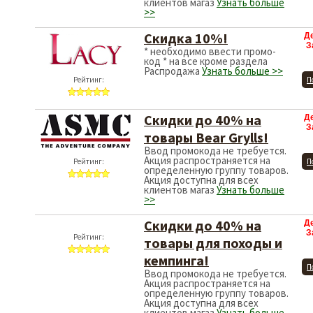
клиентов магаз
Узнать больше
>>
Скидка 10%!
Д
З
* необходимо ввести промо-
код * на все кроме раздела
Распродажа
Узнать больше >>
Рейтинг:
П
Скидки до 40% на
Д
З
товары Bear Grylls!
Ввод промокода не требуется.
Акция распространяется на
Рейтинг:
П
определенную группу товаров.
Акция доступна для всех
клиентов магаз
Узнать больше
>>
Скидки до 40% на
Д
З
Рейтинг:
товары для походы и
кемпинга!
П
Ввод промокода не требуется.
Акция распространяется на
определенную группу товаров.
Акция доступна для всех
клиентов магаз
Узнать больше