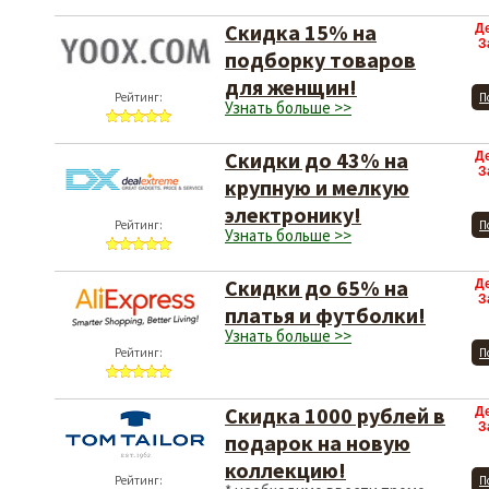
Скидка 15% на
Д
З
подборку товаров
для женщин!
Рейтинг:
П
Узнать больше >>
Скидки до 43% на
Д
З
крупную и мелкую
электронику!
Рейтинг:
П
Узнать больше >>
Скидки до 65% на
Д
З
платья и футболки!
Узнать больше >>
Рейтинг:
П
Скидка 1000 рублей в
Д
З
подарок на новую
коллекцию!
Рейтинг:
П