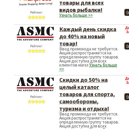
товары для всех
видов рыбалки!
Рейтинг:
П
Узнать больше >>
Каждый день скидка
Д
З
до 40% на новый
товар!
Рейтинг:
П
Ввод промокода не требуется.
Акция распространяется на
определенную группу товаров.
Акция доступна для всех
клиентов магаз
Узнать больше
>>
Скидки до 50% на
Д
З
целый каталог
товаров для спорта,
Рейтинг:
П
самообороны,
туризма и отдыха!
Ввод промокода не требуется.
Акция распространяется на
определенную группу товаров.
Акция доступна для всех