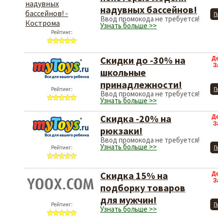
надувных бассейнов!
П
Ввод промокода не требуется!
Узнать больше >>
Рейтинг:
Скидки до -30% на
Д
З
школьные
принадлежности!
Рейтинг:
П
Ввод промокода не требуется!
Узнать больше >>
Скидка -20% на
Д
З
рюкзаки!
Ввод промокода не требуется!
Узнать больше >>
Рейтинг:
П
Скидка 15% на
Д
З
подборку товаров
для мужчин!
Рейтинг:
П
Узнать больше >>