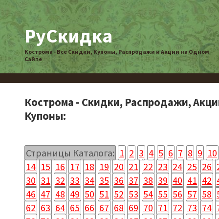
РуСкидка
Кострома - Все Скидки, Купоны, Распродажи и Акции на Одном
Сайте
Кострома - Скидки, Распродажи, Акци
Купоны:
Страницы Каталога:
1
2
3
4
5
6
7
8
9
10
14
15
16
17
18
19
20
21
22
23
24
25
26
30
31
32
33
34
35
36
37
38
39
40
41
42
46
47
48
49
50
51
52
53
54
55
56
57
58
62
63
64
65
66
67
68
69
70
71
72
73
74