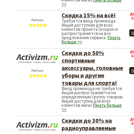
>>
Скидка 15% на всё!
Д
З
Рейтинг:
Требуется ввод промокода.
Акция доступная для всех
клиентов проекта Groupon и
распространяется на все
П
предложения сервиса.
Узнать
больше >>
Скидки до 50%
Д
З
спортивные
аксессуары, головные
Рейтинг:
П
уборы и другие
товары для спорта!
Ввод промокода не требуется.
Акция распространяется на
определенную группу товаров.
Акция доступна для всех
клиентов магаз
Узнать больше
>>
Скидки до 30% на
Д
З
радиоуправляемые