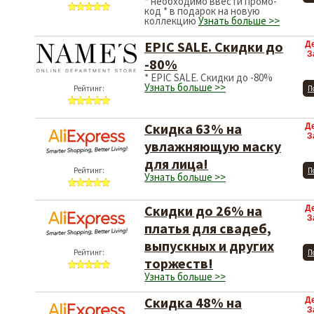
* необходимо ввести промо-
код * в подарок на новую
коллекцию
Узнать больше >>
EPIC SALE. Скидки до
Д
З
-80%
* EPIC SALE. Скидки до -80%
Узнать больше >>
Рейтинг:
П
Скидка 63% на
Д
З
увлажняющую маску
для лица!
Рейтинг:
П
Узнать больше >>
Скидки до 26% на
Д
З
платья для свадеб,
выпускных и других
Рейтинг:
П
торжеств!
Узнать больше >>
Скидка 48% на
Д
З