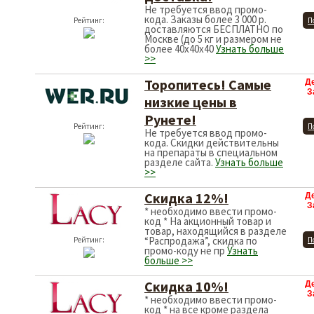
Не требуется ввод промо-
кода. Заказы более 3 000 р.
Рейтинг:
П
доставляются БЕСПЛАТНО по
Москве (до 5 кг и размером не
более 40x40x40
Узнать больше
>>
Торопитесь! Самые
Д
З
низкие цены в
Рунете!
Рейтинг:
П
Не требуется ввод промо-
кода. Скидки действительны
на препараты в специальном
разделе сайта.
Узнать больше
>>
Скидка 12%!
Д
З
* необходимо ввести промо-
код * На акционный товар и
товар, находящийся в разделе
“Распродажа”, скидка по
Рейтинг:
П
промо-коду не пр
Узнать
больше >>
Скидка 10%!
Д
З
* необходимо ввести промо-
код * на все кроме раздела