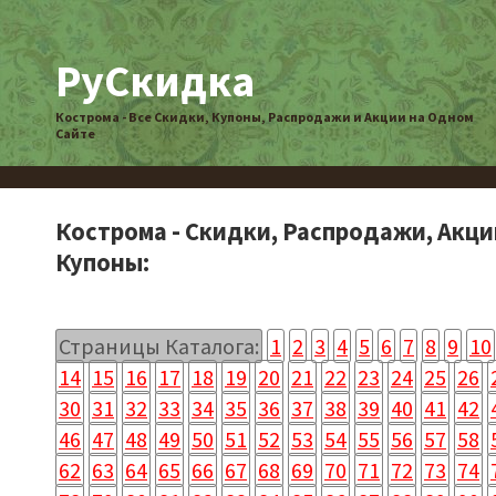
РуСкидка
Кострома - Все Скидки, Купоны, Распродажи и Акции на Одном
Сайте
Кострома - Скидки, Распродажи, Акци
Купоны:
Страницы Каталога:
1
2
3
4
5
6
7
8
9
10
14
15
16
17
18
19
20
21
22
23
24
25
26
30
31
32
33
34
35
36
37
38
39
40
41
42
46
47
48
49
50
51
52
53
54
55
56
57
58
62
63
64
65
66
67
68
69
70
71
72
73
74