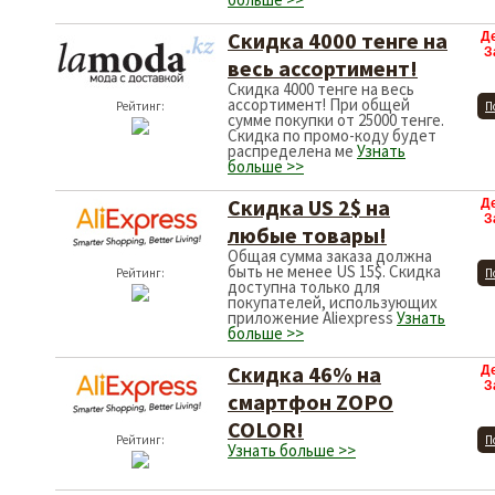
Скидка 4000 тенге на
Д
З
весь ассортимент!
Скидка 4000 тенге на весь
ассортимент! При общей
Рейтинг:
П
сумме покупки от 25000 тенге.
Скидка по промо-коду будет
распределена ме
Узнать
больше >>
Скидка US 2$ на
Д
З
любые товары!
Общая сумма заказа должна
быть не менее US 15$. Скидка
Рейтинг:
П
доступна только для
покупателей, использующих
приложение Aliexpress
Узнать
больше >>
Скидка 46% на
Д
З
смартфон ZOPO
COLOR!
Рейтинг:
П
Узнать больше >>