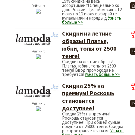
15% скидка на весь
ассортимент! Специально ко
Рейтинг:
П
дню России! Целый месяц с 12
июня по 12 июля выбирайте
купальники и наряды д
Узнать
больше >>
Скидки на летние
Д
З
образы! Платья,
юбки, топы от 2500
Рейтинг:
П
тенге!
Скидки на летние образы!
Платья, юбки, топы от 2500
тенге! Ввод промокода не
требуется!
Узнать больше >>
Скидка 25% на
Д
З
премиум! Роскошь
становится
Рейтинг:
П
доступнее!
Скидка 25% на премиум!
Роскошь становится
доступнее! При общей сумме
покупки от 25000 тенге. Скидка
распространяется на вс
Узнать
больше >>