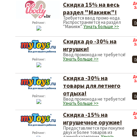
Скидка 15% на весь
Д
З
раздел "Макияж"!
Требуется ввод промо-кода.
Распространяется на раздел
Рейтинг:
П
"Макияж".
Узнать больше >>
Скидка до -30% на
Д
З
игрушки!
Ввод промокода не требуется!
Узнать больше >>
Рейтинг:
П
Скидка -30% на
Д
З
товары для летнего
отдыха!
Рейтинг:
П
Ввод промокода не требуется!
Узнать больше >>
Скидка -15% на
Д
З
игрушечное оружие!
Предоставляется при покупке
двух и более товаров из
Рейтинг:
П
данной категории.
Узнать