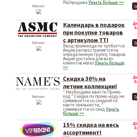
Распродажа
Узнать больше >>
Рейтинг:
П
Календарь в подарок
Д
З
при покупке товаров
с артикулом ТТ!
Рейтинг:
П
Ввод промокода не требуется.
Акция распространяется на
определенную группу товаров.
Акция доступна для всех
клиентов магаз
Узнать больше
>>
Скидка 30% на
Д
З
летние коллекции!
* Необходимо ввести Промо-
код * Скидка по промо-коду не
Рейтинг:
П
суммируется со скидкой по
карте лояльности, *
суммируется со скид
Узнать
больше >>
15% скидка на весь
Д
З
ассортимент!