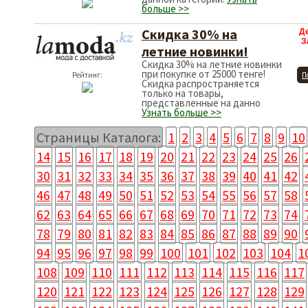
больше >>
Скидка 30% на
Д
З
летние новинки!
Скидка 30% на летние новинки
при покупке от 25000 тенге!
Рейтинг:
П
Скидка распространяется
только на товары,
представленные на данно
Узнать больше >>
Страницы Каталога:
1
2
3
4
5
6
7
8
9
10
14
15
16
17
18
19
20
21
22
23
24
25
26
30
31
32
33
34
35
36
37
38
39
40
41
42
46
47
48
49
50
51
52
53
54
55
56
57
58
62
63
64
65
66
67
68
69
70
71
72
73
74
78
79
80
81
82
83
84
85
86
87
88
89
90
94
95
96
97
98
99
100
101
102
103
104
1
108
109
110
111
112
113
114
115
116
117
120
121
122
123
124
125
126
127
128
129