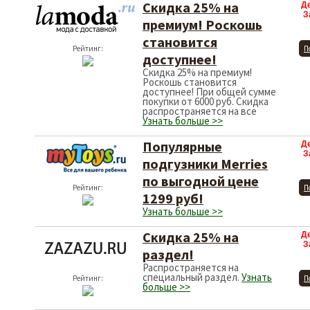
Скидка 25% на
Д
З
премиум! Роскошь
становится
Рейтинг:
П
доступнее!
Скидка 25% на премиум!
Роскошь становится
доступнее! При общей сумме
покупки от 6000 руб. Скидка
распространяется на все
Узнать больше >>
Популярные
Д
З
подгузники Merries
по выгодной цене
Рейтинг:
П
1299 руб!
Узнать больше >>
Скидка 25% на
Д
З
раздел!
Распространяется на
специальный раздел.
Узнать
Рейтинг:
П
больше >>