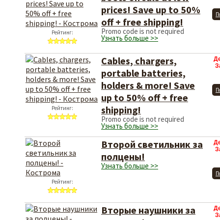
prices! Save up to 50%
П
off + free shipping!
Promo code is not required
Рейтинг:
Узнать больше >>
Cables, chargers,
Д
З
portable batteries,
holders & more! Save
П
up to 50% off + free
shipping!
Рейтинг:
Promo code is not required
Узнать больше >>
Второй светильник за
Д
З
полцены!
Узнать больше >>
П
Рейтинг:
Вторые наушники за
Д
З