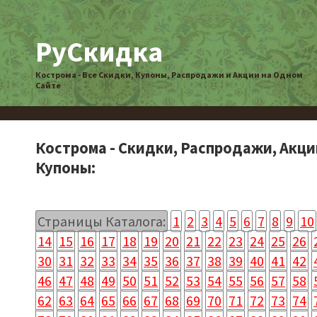
РуСкидка
Кострома - Все Скидки, Купоны, Распродажи и Акции на Одном
Сайте
Кострома - Скидки, Распродажи, Акци
Купоны:
Страницы Каталога:
1
2
3
4
5
6
7
8
9
10
14
15
16
17
18
19
20
21
22
23
24
25
26
30
31
32
33
34
35
36
37
38
39
40
41
42
46
47
48
49
50
51
52
53
54
55
56
57
58
62
63
64
65
66
67
68
69
70
71
72
73
74