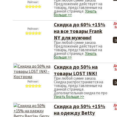
При любой сумме заказа.
Рейтинг:
Предложение действует на
товары, представленные на
данной странице.
Узнать
больше >>
Скидка до 60% +15%
Д
З
Рейтинг:
на все товары Frank
NY для мужчин!
П
При любой сумме заказа.
Предложение действует на
товары, представленные на
данной странице.
Узнать
больше >>
Скидка до 50% на
Д
З
товары LOST INK!
При любой сумме заказа.
Скидка распространяется на
Рейтинг:
П
товары, представленные на
данной странице.
Дополнительная скидка по про
Узнать больше >>
Скидка до 50% +15%
Д
З
на одежду Betty