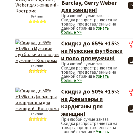
Barclay, Gerry Weber
П
для женщин!
При любой сумме заказа.
Рейтинг:
Скидка распространяется на
товары, представленные на
данной странице
Узнать
больше >>
Скидка до 65% +15%
Д
З
на Мужские футболки
и поло для мужчин!
П
При любой сумме заказа.
Рейтинг:
Скидка распространяется на
товары, представленные на
данной странице
Узнать
больше >>
Скидка до 50% +15%
Д
З
на Джемперы и
кардиганы для
П
женщин!
Рейтинг:
При любой сумме заказа.
Скидка распространяется на
товары, представленные на
данной странице
Узнать