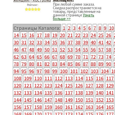
При любой сумме заказа.
Рейтинг:
Скидка распространяется на
товары, представленные на
данной странице
Узнать
больше >>
Страницы Каталога:
1
2
3
4
5
6
7
8
9
10
14
15
16
17
18
19
20
21
22
23
24
25
26
30
31
32
33
34
35
36
37
38
39
40
41
42
46
47
48
49
50
51
52
53
54
55
56
57
58
62
63
64
65
66
67
68
69
70
71
72
73
74
78
79
80
81
82
83
84
85
86
87
88
89
90
94
95
96
97
98
99
100
101
102
103
104
1
108
109
110
111
112
113
114
115
116
117
120
121
122
123
124
125
126
127
128
129
132
133
134
135
136
137
138
139
140
141
144
145
146
147
148
149
150
151
152
153
156
157
158
159
160
161
162
163
164
165
168
169
170
171
172
173
174
175
176
177