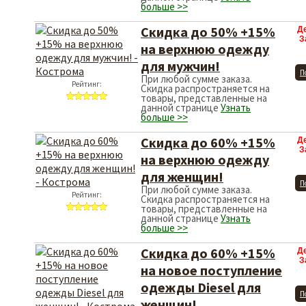
больше >>
Скидка до 50% +15%
Д
З
на верхнюю одежду
для мужчин!
П
При любой сумме заказа.
Рейтинг:
Скидка распространяется на
товары, представленные на
данной странице
Узнать
больше >>
Скидка до 60% +15%
Д
З
на верхнюю одежду
для женщин!
П
При любой сумме заказа.
Рейтинг:
Скидка распространяется на
товары, представленные на
данной странице
Узнать
больше >>
Скидка до 60% +15%
Д
З
на новое поступление
одежды Diesel для
П
женщин!