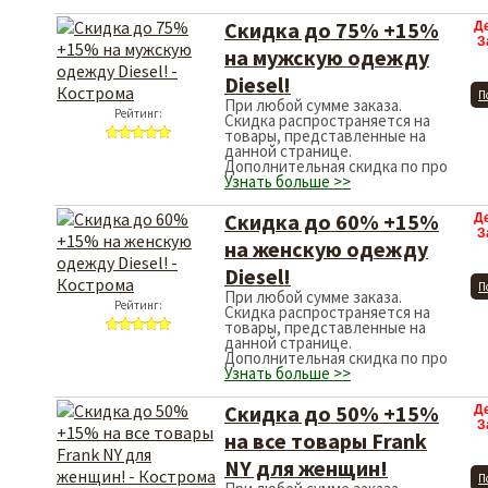
Скидка до 75% +15%
Д
З
на мужскую одежду
Diesel!
П
При любой сумме заказа.
Рейтинг:
Скидка распространяется на
товары, представленные на
данной странице.
Дополнительная скидка по про
Узнать больше >>
Скидка до 60% +15%
Д
З
на женскую одежду
Diesel!
П
При любой сумме заказа.
Рейтинг:
Скидка распространяется на
товары, представленные на
данной странице.
Дополнительная скидка по про
Узнать больше >>
Скидка до 50% +15%
Д
З
на все товары Frank
NY для женщин!
П