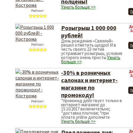
полцены!
Узнать больше >>
Рейтинг:
П
Розыгрыш 1 000 000
Д
З
рублей!
День рождения «Связной»
решил отметить щедро! И в
Рейтинг:
П
честь своего 22-летия
устраивает розыгрыш, условия
которого очень просты
Узнать
больше >>
-30% в розничных
Д
З
салонах и интернет-
магазине по
П
промокоду!
*промокод действует только в
Рейтинг:
интернет-магазине до
15.10.2017 включительно;
*доставка платная; *при
оплате online дополните
Узнать больше >>
Предложение дня:
Д