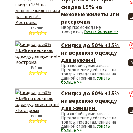
З
скидка 15% на
меховые жилеты или
П
рассрочка!
Ввод промо-кода не
Рейтинг:
требуется;
Узнать больше >>
Скидка до 50% +15%
Д
З
на верхнюю одежду
для мужчин!
П
При любой сумме заказа.
Рейтинг:
Предложение действует на
товары, представленные на
данной странице.
Узнать
больше >>
Скидка до 60% +15%
Д
З
на верхнюю одежду
для женщин!
П
При любой сумме заказа.
Рейтинг:
Предложение действует на
товары, представленные на
данной странице.
Узнать
больше >>