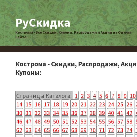
РуСкидка
Кострома - Все Скидки, Купоны, Распродажи и Акции на Одном
Сайте
Кострома - Скидки, Распродажи, Акци
Купоны:
Страницы Каталога:
1
2
3
4
5
6
7
8
9
10
14
15
16
17
18
19
20
21
22
23
24
25
26
30
31
32
33
34
35
36
37
38
39
40
41
42
46
47
48
49
50
51
52
53
54
55
56
57
58
62
63
64
65
66
67
68
69
70
71
72
73
74