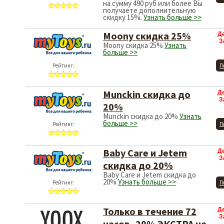
на сумму 490 руб или более Вы
получаете дополнительную
скидку 15%.
Узнать больше >>
Moony скидка 25%
Д
З
Moony скидка 25%
Узнать
больше >>
Рейтинг:
П
Munckin скидка до
Д
З
20%
Munckin скидка до 20%
Узнать
больше >>
Рейтинг:
П
Baby Care и Jetem
Д
З
скидка до 20%
Baby Care и Jetem скидка до
20%
Узнать больше >>
Рейтинг:
П
Только в течение 72
Д
З
часов -20% ЭКСТРА на