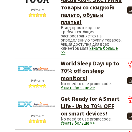
товары со скидкой:
Рейтинг:
П
пальто, обувь и
платья!
Ввод промо-кода не
требуется. Акция
распространяется на
определенную группу товаров.
Акция доступна для всех
клиентов мага
Узнать больше
>>
World Sleep Day: up to
Д
З
70% off on sleep
monitors!
Рейтинг:
П
No need to use promocode.
Узнать больше >>
Get Ready for A Smart
Д
З
Life - Up to 70% OFF
on smart devices!
Рейтинг:
П
No need to use promocode.
Узнать больше >>