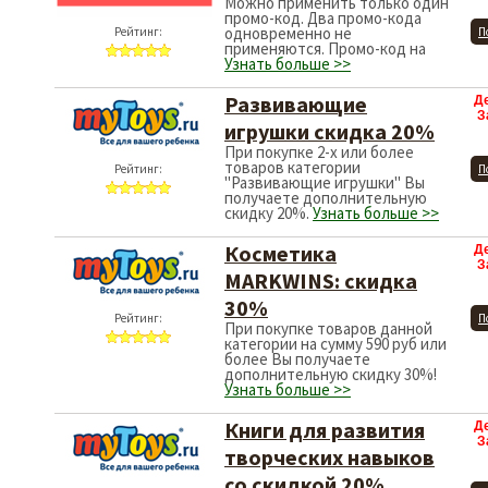
Можно применить только один
промо-код. Два промо-кода
одновременно не
Рейтинг:
П
применяются. Промо-код на
Узнать больше >>
Развивающие
Д
З
игрушки скидка 20%
При покупке 2-х или более
товаров категории
Рейтинг:
П
"Развивающие игрушки" Вы
получаете дополнительную
скидку 20%.
Узнать больше >>
Косметика
Д
З
MARKWINS: скидка
30%
Рейтинг:
П
При покупке товаров данной
категории на сумму 590 руб или
более Вы получаете
дополнительную скидку 30%!
Узнать больше >>
Книги для развития
Д
З
творческих навыков
со скидкой 20%.