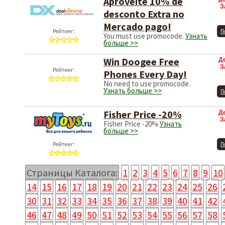
Aproveite 10% de
З
desconto Extra no
Mercado pago!
Рейтинг:
П
You must use promocode.
Узнать
больше >>
Win Doogee Free
Д
З
Рейтинг:
Phones Every Day!
No need to use promocode.
Узнать больше >>
П
Fisher Price -20%
Д
З
Fisher Price -20%
Узнать
больше >>
Рейтинг:
П
Страницы Каталога:
1
2
3
4
5
6
7
8
9
10
14
15
16
17
18
19
20
21
22
23
24
25
26
30
31
32
33
34
35
36
37
38
39
40
41
42
46
47
48
49
50
51
52
53
54
55
56
57
58