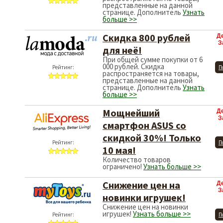
представленные на данной
странице. Дополнитель
Узнать
больше >>
Скидка 800 рублей
Д
З
для неё!
При общей сумме покупки от 6
000 рублей. Скидка
Рейтинг:
П
распространяется на товары,
представленные на данной
странице. Дополнитель
Узнать
больше >>
Мощнейший
Д
З
смартфон ASUS со
скидкой 30%! Только
Рейтинг:
П
10 мая!
Количество товаров
ограничено!
Узнать больше >>
Снижение цен на
Д
З
новинки игрушек!
Снижение цен на новинки
игрушек!
Узнать больше >>
Рейтинг:
П