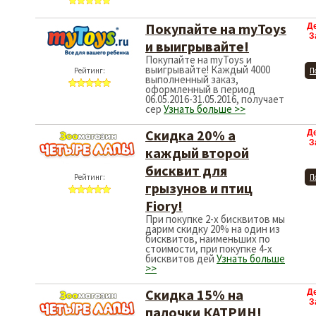
Покупайте на myToys
Д
З
и выигрывайте!
Покупайте на myToys и
выигрывайте! Каждый 4000
Рейтинг:
П
выполненный заказ,
оформленный в период
06.05.2016-31.05.2016, получает
сер
Узнать больше >>
Cкидка 20% а
Д
З
каждый второй
бисквит для
Рейтинг:
П
грызунов и птиц
Fiory!
При покупке 2-х бисквитов мы
дарим скидку 20% на один из
бисквитов, наименьших по
стоимости, при покупке 4-х
бисквитов дей
Узнать больше
>>
Скидка 15% на
Д
З
палочки КАТРИН!