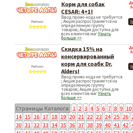
Корм для собак
Д
З
CESAR: 4+1!
Ввод промо-кода не требуется
; Акция распространяется на
Рейтинг:
П
определенную группу
товаров; Акция доступна для
всех клиентов маг
Узнать
больше >>
Cкидка 15% на
Д
З
консервированный
корм для соабк Dr.
Рейтинг:
П
Alders!
Ввод промо-кода не требуется
; Акция распространяется на
определенную группу
товаров; Акция доступна для
всех клиентов маг
Узнать
больше >>
Страницы Каталога:
1
2
3
4
5
6
7
8
9
10
14
15
16
17
18
19
20
21
22
23
24
25
26
30
31
32
33
34
35
36
37
38
39
40
41
42