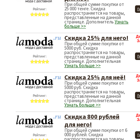
При общей сумме покупки от
25 000 тенге. Скидка
Рейтинг:
П
распространяется на товары,
представленные на данной
странице. Дополнитель
Узнать
больше >>
Скидка 25% для него!
Д
З
При общей сумме покупки от
5000 руб. Скидка
распространяется на товары,
представленные на данной
Рейтинг:
П
странице. Дополнительная
Узнать больше >>
Скидка 25% для неё!
Д
З
При общей сумме покупки от
5000 руб. Скидка
распространяется на товары,
представленные на данной
Рейтинг:
П
странице. Дополнительная
Узнать больше >>
Скидка 800 рублей
Д
З
для него!
При общей сумме покупки от 6
000 рублей. Скидка
Рейтинг:
П
распространяется на товары,