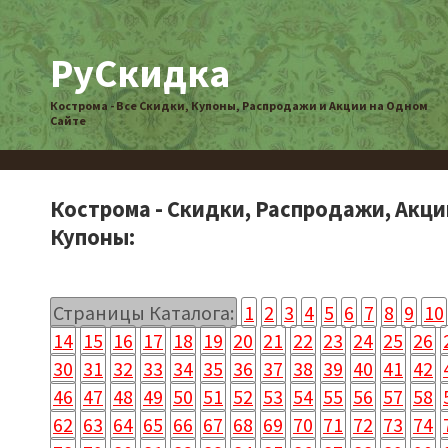
РуСкидка
Кострома - Все Скидки, Купоны, Распродажи и Акции на Одном
Сайте
Кострома - Скидки, Распродажи, Акци
Купоны:
Страницы Каталога:
1
2
3
4
5
6
7
8
9
10
14
15
16
17
18
19
20
21
22
23
24
25
26
30
31
32
33
34
35
36
37
38
39
40
41
42
46
47
48
49
50
51
52
53
54
55
56
57
58
62
63
64
65
66
67
68
69
70
71
72
73
74