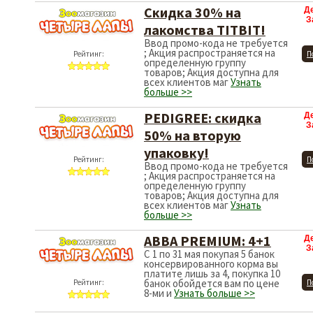
Скидка 30% на
Д
З
лакомства TITBIT!
Ввод промо-кода не требуется
; Акция распространяется на
Рейтинг:
П
определенную группу
товаров; Акция доступна для
всех клиентов маг
Узнать
больше >>
PEDIGREE: скидка
Д
З
50% на вторую
упаковку!
Рейтинг:
П
Ввод промо-кода не требуется
; Акция распространяется на
определенную группу
товаров; Акция доступна для
всех клиентов маг
Узнать
больше >>
АВВА PREMIUM: 4+1
Д
З
С 1 по 31 мая покупая 5 банок
консервированного корма вы
платите лишь за 4, покупка 10
банок обойдется вам по цене
Рейтинг:
П
8-ми и
Узнать больше >>