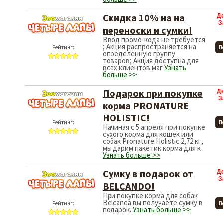
Скидка 10% на на
Д
З
переноски и сумки!
Ввод промо-кода не требуется
; Акция распространяется на
Рейтинг:
П
определенную группу
товаров; Акция доступна для
всех клиентов маг
Узнать
больше >>
Подарок при покупке
Д
З
корма PRONATURE
HOLISTIC!
Рейтинг:
П
Начиная с 5 апреля при покупке
сухого корма для кошек или
собак Pronature Holistic 2,72 кг,
мы дарим пакетик корма для к
Узнать больше >>
Сумку в подарок от
Д
З
BELCANDO!
При покупке корма для собак
Belcanda вы получаете сумку в
Рейтинг:
П
подарок.
Узнать больше >>