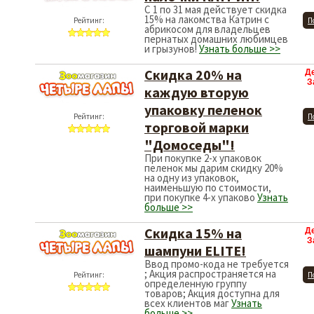
С 1 по 31 мая действует скидка
15% на лакомства Катрин с
Рейтинг:
П
абрикосом для владельцев
пернатых домашних любимцев
и грызунов!
Узнать больше >>
Cкидка 20% на
Д
З
каждую вторую
упаковку пеленок
Рейтинг:
П
торговой марки
"Домоседы"!
При покупке 2-х упаковок
пеленок мы дарим скидку 20%
на одну из упаковок,
наименьшую по стоимости,
при покупке 4-х упаково
Узнать
больше >>
Скидка 15% на
Д
З
шампуни ELITE!
Ввод промо-кода не требуется
; Акция распространяется на
Рейтинг:
П
определенную группу
товаров; Акция доступна для
всех клиентов маг
Узнать
больше >>