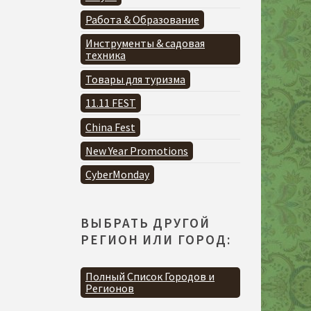
Работа & Образование
Инструменты & садовая
техника
Товары для туризма
11.11 FEST
China Fest
New Year Promotions
CyberMonday
ВЫБРАТЬ ДРУГОЙ
РЕГИОН ИЛИ ГОРОД:
Полный Список Городов и
Регионов