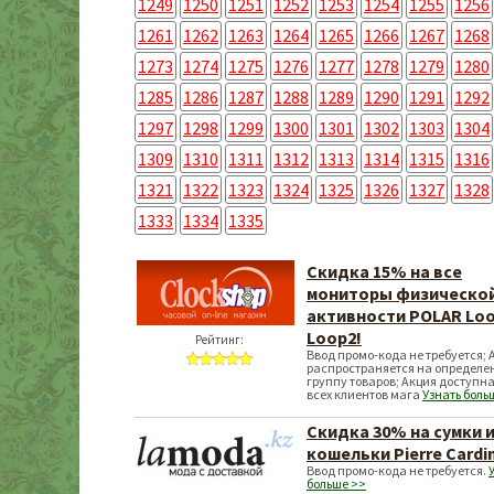
1249
1250
1251
1252
1253
1254
1255
1256
1261
1262
1263
1264
1265
1266
1267
1268
1273
1274
1275
1276
1277
1278
1279
1280
1285
1286
1287
1288
1289
1290
1291
1292
1297
1298
1299
1300
1301
1302
1303
1304
1309
1310
1311
1312
1313
1314
1315
1316
1321
1322
1323
1324
1325
1326
1327
1328
1333
1334
1335
Скидка 15% на все
мониторы физическо
активности POLAR Loo
Loop2!
Рейтинг:
Ввод промо-кода не требуется; 
распространяется на определе
группу товаров; Акция доступна
всех клиентов мага
Узнать боль
Скидка 30% на сумки 
кошельки Pierre Cardi
Ввод промо-кода не требуется.
больше >>