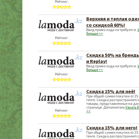
Рейтинг:
Верхняя и теплая од
со скидкой 60%!
Ввод промо-кода не требуется.
больше >>
Рейтинг:
Скидка 50% на бренд
и Replay!
Ввод промо-кода не требуется.
больше >>
Рейтинг:
Скидка 15% для неё!
При общей сумме покупки от 25 
тенге. Скидка распространяетс
товары, представленные на да
странице. Дополнитель
Узнать 
Рейтинг:
>>
Скидка 15% для него!
При общей сумме покупки от 25 
тенге. Скидка распространяетс