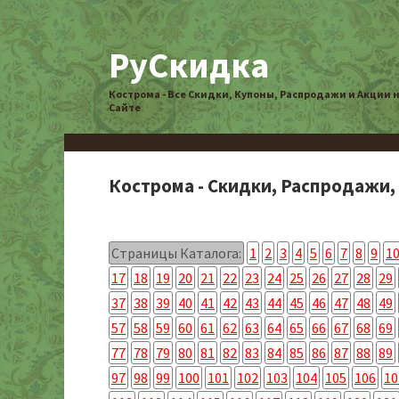
РуСкидка
Кострома - Все Скидки, Купоны, Распродажи и Акции 
Сайте
Кострома - Скидки, Распродажи,
Страницы Каталога:
1
2
3
4
5
6
7
8
9
1
17
18
19
20
21
22
23
24
25
26
27
28
29
37
38
39
40
41
42
43
44
45
46
47
48
49
57
58
59
60
61
62
63
64
65
66
67
68
69
77
78
79
80
81
82
83
84
85
86
87
88
89
97
98
99
100
101
102
103
104
105
106
10