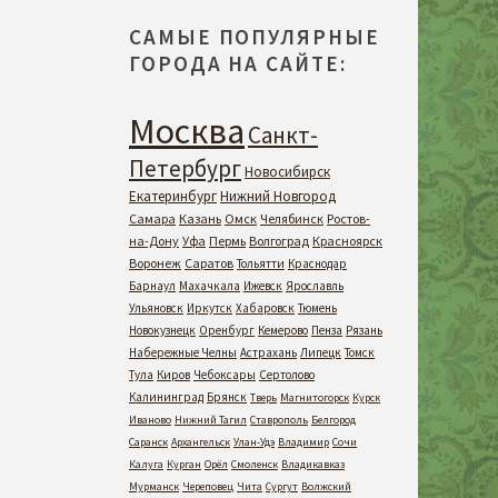
САМЫЕ ПОПУЛЯРНЫЕ
ГОРОДА НА САЙТЕ:
Москва
Санкт-
Петербург
Новосибирск
Екатеринбург
Нижний Новгород
Самара
Казань
Омск
Челябинск
Ростов-
на-Дону
Уфа
Пермь
Волгоград
Красноярск
Воронеж
Саратов
Тольятти
Краснодар
Барнаул
Махачкала
Ижевск
Ярославль
Ульяновск
Иркутск
Хабаровск
Тюмень
Новокузнецк
Оренбург
Кемерово
Пенза
Рязань
Набережные Челны
Астрахань
Липецк
Томск
Тула
Киров
Чебоксары
Сертолово
Калининград
Брянск
Тверь
Магнитогорск
Курск
Иваново
Нижний Тагил
Ставрополь
Белгород
Саранск
Архангельск
Улан-Удэ
Владимир
Сочи
Калуга
Курган
Орёл
Смоленск
Владикавказ
Мурманск
Череповец
Чита
Сургут
Волжский