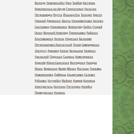
Вологда
Новороссийск
Орск
Тамбов
Кострома
Комсомольск-на-Амуре
Стерлитамак
Нальчик
Петрозаводск
Якутск
Йошкар-Ола
Таганрог
Братск
Грозный
Дзержинск
Шахты
Нижневартовск
Ангарск
Сыктывкар
Нижнекамск
Зеленоград
Бийск
Старый
Оскол
Великий Новгород
Прокопьевск
Рыбинск
Благовещенск
Энгельс
Норильск
Балаково
Петропавловск-Камчатский
Псков
Северодвинск
Златоуст
Армавир
Химки
Балашиха
Каменск-
Уральский
Подольск
Сызрань
Новочеркасск
Королёв
Южно-Сахалинск
Волгодонск
Находка
Миасс
Березники
Венёв
Абакан
Мытищи
Грязовец
Новомосковск
Люберцы
Альметьевск
Салават
Рубцовск
Уссурийск
Майкоп
Ковров
Коломна
Электросталь
Колпино
Пятигорск
Копейск
Первоуральск
Назрань