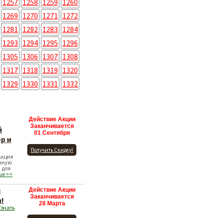
1257
1258
1259
1260
1269
1270
1271
1272
1281
1282
1283
1284
1293
1294
1295
1296
1305
1306
1307
1308
1317
1318
1319
1320
1329
1330
1331
1332
Действие Акции
Заканчивается
й
01 Сентября
p и
Получить Скидку!
Акция
нную
 для
ше >>
и
Действие Акции
Заканчивается
n!
28 Марта
Узнать