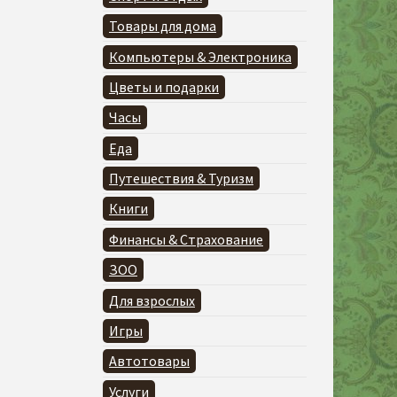
Товары для дома
Компьютеры & Электроника
Цветы и подарки
Часы
Еда
Путешествия & Туризм
Книги
Финансы & Страхование
ЗОО
Для взрослых
Игры
Автотовары
Услуги