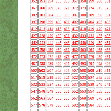
352
353
354
355
356
357
358
359
360
361
367
368
369
370
371
372
373
374
375
376
382
383
384
385
386
387
388
389
390
391
397
398
399
400
401
402
403
404
405
406
412
413
414
415
416
417
418
419
420
421
427
428
429
430
431
432
433
434
435
436
442
443
444
445
446
447
448
449
450
451
457
458
459
460
461
462
463
464
465
466
472
473
474
475
476
477
478
479
480
481
487
488
489
490
491
492
493
494
495
496
502
503
504
505
506
507
508
509
510
511
517
518
519
520
521
522
523
524
525
526
532
533
534
535
536
537
538
539
540
541
547
548
549
550
551
552
553
554
555
556
562
563
564
565
566
567
568
569
570
571
577
578
579
580
581
582
583
584
585
586