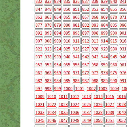
832
833
834
835
836
837
838
839
840
841
847
848
849
850
851
852
853
854
855
856
862
863
864
865
866
867
868
869
870
871
877
878
879
880
881
882
883
884
885
886
892
893
894
895
896
897
898
899
900
901
907
908
909
910
911
912
913
914
915
916
922
923
924
925
926
927
928
929
930
931
937
938
939
940
941
942
943
944
945
946
952
953
954
955
956
957
958
959
960
961
967
968
969
970
971
972
973
974
975
976
982
983
984
985
986
987
988
989
990
991
997
998
999
1000
1001
1002
1003
1004
10
1009
1010
1011
1012
1013
1014
1015
1016
1021
1022
1023
1024
1025
1026
1027
1028
1033
1034
1035
1036
1037
1038
1039
1040
1045
1046
1047
1048
1049
1050
1051
1052