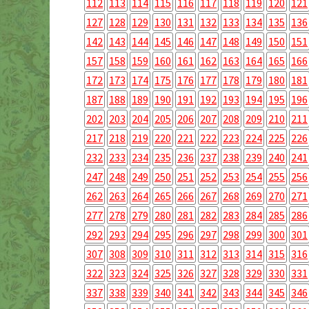
112
113
114
115
116
117
118
119
120
121
127
128
129
130
131
132
133
134
135
136
142
143
144
145
146
147
148
149
150
151
157
158
159
160
161
162
163
164
165
166
172
173
174
175
176
177
178
179
180
181
187
188
189
190
191
192
193
194
195
196
202
203
204
205
206
207
208
209
210
211
217
218
219
220
221
222
223
224
225
226
232
233
234
235
236
237
238
239
240
241
247
248
249
250
251
252
253
254
255
256
262
263
264
265
266
267
268
269
270
271
277
278
279
280
281
282
283
284
285
286
292
293
294
295
296
297
298
299
300
301
307
308
309
310
311
312
313
314
315
316
322
323
324
325
326
327
328
329
330
331
337
338
339
340
341
342
343
344
345
346