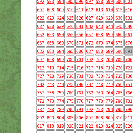
592
593
594
595
596
597
598
599
600
601
607
608
609
610
611
612
613
614
615
616
622
623
624
625
626
627
628
629
630
631
637
638
639
640
641
642
643
644
645
646
652
653
654
655
656
657
658
659
660
661
667
668
669
670
671
672
673
674
675
676
682
683
684
685
686
687
688
689
690
691
697
698
699
700
701
702
703
704
705
706
712
713
714
715
716
717
718
719
720
721
727
728
729
730
731
732
733
734
735
736
742
743
744
745
746
747
748
749
750
751
757
758
759
760
761
762
763
764
765
766
772
773
774
775
776
777
778
779
780
781
787
788
789
790
791
792
793
794
795
796
802
803
804
805
806
807
808
809
810
811
817
818
819
820
821
822
823
824
825
826