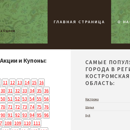
ГЛАВНАЯ СТРАНИЦА
О НА
на Одном
 Акции и Купоны:
САМЫЕ ПОПУ
ГОРОДА В РЕ
КОСТРОМСКА
0
11
12
13
14
15
16
ОБЛАСТЬ:
30
31
32
33
34
35
36
50
51
52
53
54
55
56
Кострома
70
71
72
73
74
75
76
Шарья
90
91
92
93
94
95
96
Буй
7
108
109
110
111