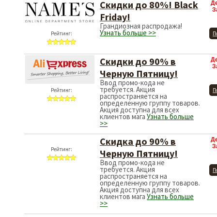
Скидки до 80%! Black
Д
З
Friday!
Грандиозная распродажа!
Узнать больше >>
Рейтинг:
П
Скидки до 90% в
Д
З
Черную Пятницу!
Ввод промо-кода не
требуется. Акция
Рейтинг:
П
распространяется на
определенную группу товаров.
Акция доступна для всех
клиентов мага
Узнать больше
>>
Скидка до 90% в
Д
З
Рейтинг:
Черную Пятницу!
Ввод промо-кода не
требуется. Акция
П
распространяется на
определенную группу товаров.
Акция доступна для всех
клиентов мага
Узнать больше
>>