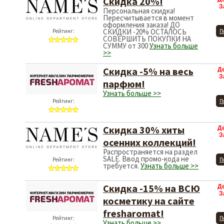
Скидка 20%!
З
Персональная скидка!
Пересчитывается в момент
оформления заказа! ДО
СКИДКИ -20% ОСТАЛОСЬ
Рейтинг:
П
СОВЕРШИТЬ ПОКУПКИ НА
СУММУ от 300
Узнать больше
>>
Скидка -5% на весь
Д
З
парфюм!
Узнать больше >>
Рейтинг:
П
Скидка 30% хиты
Д
З
осенних коллекций!
Распространяется на раздел
SALE. Ввод промо-кода не
Рейтинг:
П
требуется.
Узнать больше >>
Скидка -15% на ВСЮ
Д
З
косметику на сайте
fresharomat!
Рейтинг:
П
Узнать больше >>