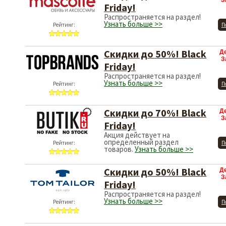
З
Friday!
Распространяется на раздел!
Узнать больше >>
Рейтинг:
П
Скидки до 50%! Black
Д
З
Friday!
Распространяется на раздел!
Узнать больше >>
Рейтинг:
П
Скидки до 70%! Black
Д
З
Friday!
Акция действует на
определенный раздел
Рейтинг:
П
товаров.
Узнать больше >>
Скидки до 50%! Black
Д
З
Friday!
Распространяется на раздел!
Узнать больше >>
Рейтинг:
П