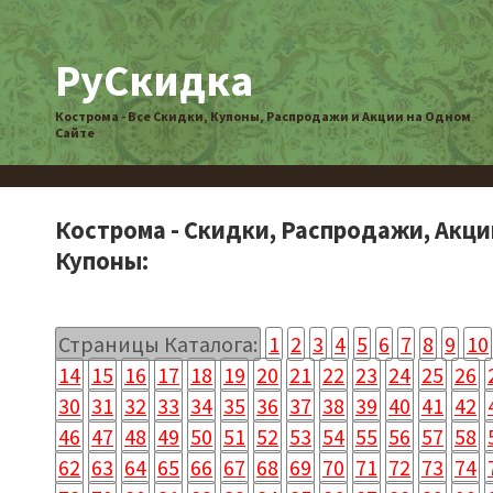
РуСкидка
Кострома - Все Скидки, Купоны, Распродажи и Акции на Одном
Сайте
Кострома - Скидки, Распродажи, Акци
Купоны:
Страницы Каталога:
1
2
3
4
5
6
7
8
9
10
14
15
16
17
18
19
20
21
22
23
24
25
26
30
31
32
33
34
35
36
37
38
39
40
41
42
46
47
48
49
50
51
52
53
54
55
56
57
58
62
63
64
65
66
67
68
69
70
71
72
73
74