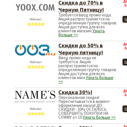
Скидка до 70% в
Д
З
Черную Пятницу!
Требуется ввод промо-кода.
Акция распространяется на
Рейтинг:
П
определенную группу товаров.
Акция доступна для всех
клиентов магазин
Узнать
больше >>
Скидки до 50% в
Д
З
Черную пятницу!
Ввод промо-кода не
требуется. Акция
Рейтинг:
П
распространяется на
определенную группу товаров.
Акция доступна для всех
клиентов мага
Узнать больше
>>
Скидка 30%!
Д
З
Персональная скидка!
Пересчитывается в момент
оформления заказа! ДО
СКИДКИ - 30% ОСТАЛОСЬ
Рейтинг:
П
СОВЕРШИТЬ ПОКУПКИ НА
СУММУ от 10
Узнать больше >>
Д