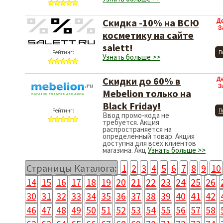
Скидка -10% на ВСЮ
Д
З
косметику на сайте
salett!
Рейтинг:
П
Узнать больше >>
Скидки до 60% в
Д
З
Mebelion только на
Black Friday!
Рейтинг:
П
Ввод промо-кода не
требуется. Акция
распространяется на
определенный товар. Акция
доступна для всех клиентов
магазина. Акц
Узнать больше >>
Страницы Каталога:
1
2
3
4
5
6
7
8
9
10
14
15
16
17
18
19
20
21
22
23
24
25
26
30
31
32
33
34
35
36
37
38
39
40
41
42
46
47
48
49
50
51
52
53
54
55
56
57
58