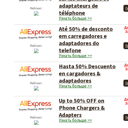
adaptateurs de
Рейтинг:
П
téléphone
Узнать больше >>
Até 50% de desconto
Д
З
em carregadores e
adaptadores do
Рейтинг:
П
telefone
Узнать больше >>
Hasta 50% Descuento
Д
З
en cargadores &
adaptadores
Рейтинг:
П
Узнать больше >>
Up to 50% OFF on
Д
З
Phone Chargers &
Adapters
Рейтинг:
П
Узнать больше >>