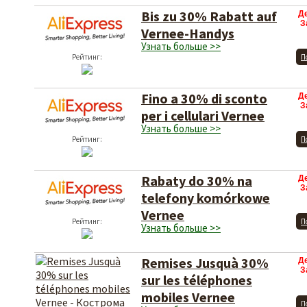
Bis zu 30% Rabatt auf
Д
З
Vernee-Handys
Узнать больше >>
Рейтинг:
П
Fino a 30% di sconto
Д
З
per i cellulari Vernee
Узнать больше >>
Рейтинг:
П
Rabaty do 30% na
Д
З
telefony komórkowe
Vernee
Рейтинг:
П
Узнать больше >>
Remises Jusquà 30%
Д
З
sur les téléphones
mobiles Vernee
П