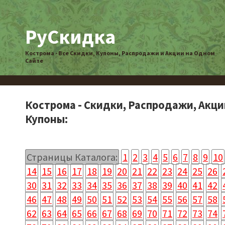
РуСкидка
Кострома - Все Скидки, Купоны, Распродажи и Акции на Одном
Сайте
Кострома - Скидки, Распродажи, Акци
Купоны:
Страницы Каталога:
1
2
3
4
5
6
7
8
9
10
14
15
16
17
18
19
20
21
22
23
24
25
26
30
31
32
33
34
35
36
37
38
39
40
41
42
46
47
48
49
50
51
52
53
54
55
56
57
58
62
63
64
65
66
67
68
69
70
71
72
73
74