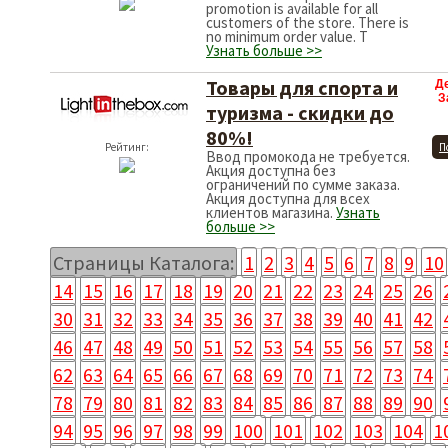
promotion is available for all
customers of the store. There is
no minimum order value. T
Узнать больше >>
Товары для спорта и
Д
З
туризма - скидки до
80%!
Рейтинг:
П
Ввод промокода не требуется.
Акция доступна без
ограничений по сумме заказа.
Акция доступна для всех
клиентов магазина.
Узнать
больше >>
Страницы Каталога:
1
2
3
4
5
6
7
8
9
10
14
15
16
17
18
19
20
21
22
23
24
25
26
30
31
32
33
34
35
36
37
38
39
40
41
42
46
47
48
49
50
51
52
53
54
55
56
57
58
62
63
64
65
66
67
68
69
70
71
72
73
74
78
79
80
81
82
83
84
85
86
87
88
89
90
94
95
96
97
98
99
100
101
102
103
104
1