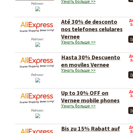
Узнать больше >>
Рейтинг:
Até 30% de desconto
Д
З
nos telefones celulares
Vernee
Рейтинг:
П
Узнать больше >>
Hasta 30% Descuento
Д
З
en moviles Vernee
Узнать больше >>
Рейтинг:
П
Up to 30% OFF on
Д
З
Vernee mobile phones
Узнать больше >>
Рейтинг:
П
Bis zu 15% Rabatt auf
Д
З