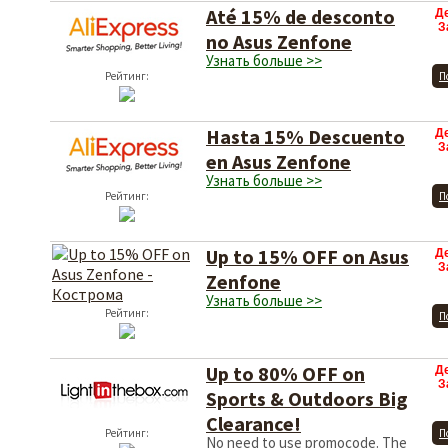
Até 15% de desconto
Д
З
no Asus Zenfone
Узнать больше >>
Рейтинг:
П
Hasta 15% Descuento
Д
З
en Asus Zenfone
Узнать больше >>
Рейтинг:
П
Up to 15% OFF on Asus
Д
З
Zenfone
Узнать больше >>
Рейтинг:
П
Up to 80% OFF on
Д
З
Sports & Outdoors Big
Clearance!
Рейтинг:
П
No need to use promocode. The