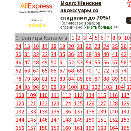
Молл: Женские
Д
З
аксессуары со
скидками до 70%!
Рейтинг:
П
Количество товаров
ограничено!
Узнать больше >>
Страницы Каталога:
1
2
3
4
5
6
7
8
9
10
14
15
16
17
18
19
20
21
22
23
24
25
26
30
31
32
33
34
35
36
37
38
39
40
41
42
46
47
48
49
50
51
52
53
54
55
56
57
58
62
63
64
65
66
67
68
69
70
71
72
73
74
78
79
80
81
82
83
84
85
86
87
88
89
90
94
95
96
97
98
99
100
101
102
103
104
1
108
109
110
111
112
113
114
115
116
117
120
121
122
123
124
125
126
127
128
129
132
133
134
135
136
137
138
139
140
141
144
145
146
147
148
149
150
151
152
153
156
157
158
159
160
161
162
163
164
165