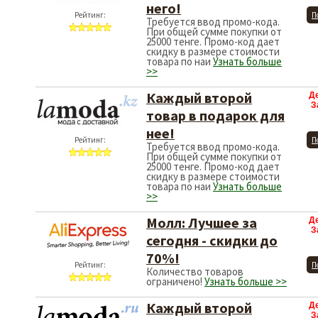
него!
Рейтинг:
П
Требуется ввод промо-кода.
При общей сумме покупки от
25000 тенге. Промо-код дает
скидку в размере стоимости
товара по наи
Узнать больше
>>
Каждый второй
Д
З
товар в подарок для
нее!
Рейтинг:
П
Требуется ввод промо-кода.
При общей сумме покупки от
25000 тенге. Промо-код дает
скидку в размере стоимости
товара по наи
Узнать больше
>>
Молл: Лучшее за
Д
З
сегодня - скидки до
70%!
Рейтинг:
П
Количество товаров
ограничено!
Узнать больше >>
Каждый второй
Д
З