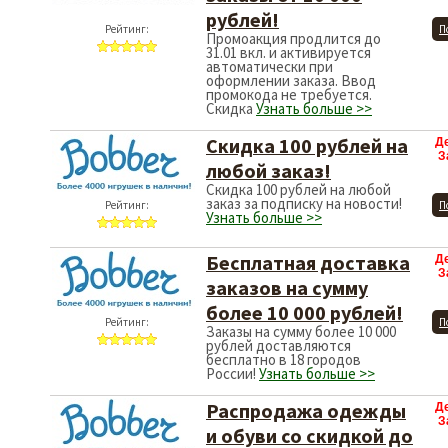
рублей!
Рейтинг:
П
Промоакция продлится до
31.01 вкл. и активируется
автоматически при
оформлении заказа. Ввод
промокода не требуется.
Скидка
Узнать больше >>
Скидка 100 рублей на
Д
З
любой заказ!
Скидка 100 рублей на любой
заказ за подписку на новости!
Рейтинг:
П
Узнать больше >>
Бесплатная доставка
Д
З
заказов на сумму
более 10 000 рублей!
Рейтинг:
П
Заказы на сумму более 10 000
рублей доставляются
бесплатно в 18 городов
России!
Узнать больше >>
Распродажа одежды
Д
З
и обуви со скидкой до