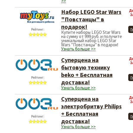
>>
Набор LEGO Star Wars
Д
З
"Повстанцы" в
подарок!
Рейтинг:
П
Купите наборы LEGO Star Wars
на сумму от 999 руб. и получите
уникальный набор LEGO Star
Wars "Повстанцы" в подарок!
Узнать больше >>
Суперцена на
Д
З
бытовую технику
beko + Бесплатная
Рейтинг:
П
доставка!
Узнать больше >>
Суперцена на
Д
З
электробритву Philips
+ Бесплатная
Рейтинг:
П
доставка!
Узнать больше >>