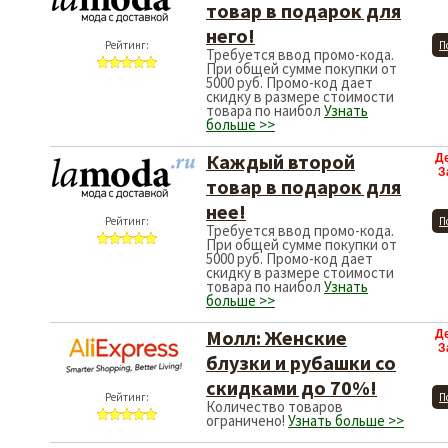
товар в подарок для
него!
Рейтинг:
П
Требуется ввод промо-кода.
При общей сумме покупки от
5000 руб. Промо-код дает
скидку в размере стоимости
товара по наибол
Узнать
больше >>
Каждый второй
Д
З
товар в подарок для
нее!
Рейтинг:
П
Требуется ввод промо-кода.
При общей сумме покупки от
5000 руб. Промо-код дает
скидку в размере стоимости
товара по наибол
Узнать
больше >>
Молл: Женские
Д
З
блузки и рубашки со
скидками до 70%!
Рейтинг:
П
Количество товаров
ограничено!
Узнать больше >>