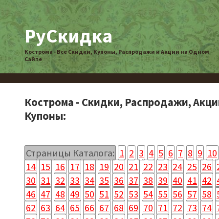
РуСкидка
Кострома - Все Скидки, Купоны, Распродажи и Акции на Одном
Сайте
Кострома - Скидки, Распродажи, Акци
Купоны:
Страницы Каталога:
1
2
3
4
5
6
7
8
9
10
14
15
16
17
18
19
20
21
22
23
24
25
26
30
31
32
33
34
35
36
37
38
39
40
41
42
46
47
48
49
50
51
52
53
54
55
56
57
58
62
63
64
65
66
67
68
69
70
71
72
73
74