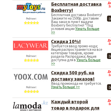
Бесплатная доставка
Д
З
Boxberry!
Бесплатная доставка Boxberry!
Закажите на 1500р. доставим
Рейтинг:
П
Ваш заказ в пункт выдачи
Boxberry бесплатно! *Под
условия акции
Узнать больше
>>
Скидка 10%!
Д
З
Требуется ввод промо-кода;
Акция распространяется на все
категории товаров, кроме
раздела Распродажа; Акция
Рейтинг:
П
доступна для в
Узнать больше
>>
Скидка 500 руб. на
Д
З
доставку заказов!
Ввод промокода не требуется.
Узнать больше >>
Рейтинг:
П
Каждый второй
Д
З
товар в подарок для