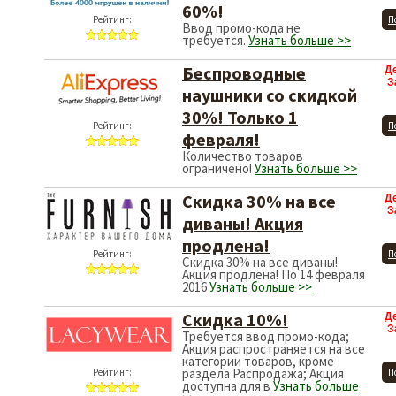
60%!
Рейтинг:
П
Ввод промо-кода не
требуется.
Узнать больше >>
Беспроводные
Д
З
наушники со скидкой
30%! Только 1
Рейтинг:
П
февраля!
Количество товаров
ограничено!
Узнать больше >>
Скидка 30% на все
Д
З
диваны! Акция
продлена!
Рейтинг:
П
Скидка 30% на все диваны!
Акция продлена! По 14 февраля
2016
Узнать больше >>
Скидка 10%!
Д
З
Требуется ввод промо-кода;
Акция распространяется на все
категории товаров, кроме
раздела Распродажа; Акция
Рейтинг:
П
доступна для в
Узнать больше