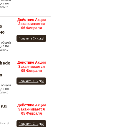
дка по
олько
Действие Акции
Заканчивается
о
06 Февраля
юю
Получить Скидку!
и общей
дка по
олько
zhedo
Действие Акции
Заканчивается
05 Февраля
о
Получить Скидку!
и общей
дка по
олько
 до
Действие Акции
Заканчивается
05 Февраля
анице.
Получить Скидку!