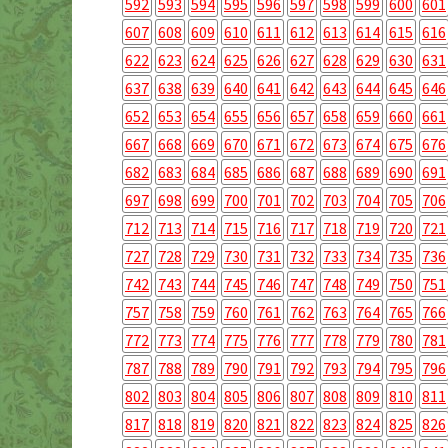
592
593
594
595
596
597
598
599
600
601
607
608
609
610
611
612
613
614
615
616
622
623
624
625
626
627
628
629
630
631
637
638
639
640
641
642
643
644
645
646
652
653
654
655
656
657
658
659
660
661
667
668
669
670
671
672
673
674
675
676
682
683
684
685
686
687
688
689
690
691
697
698
699
700
701
702
703
704
705
706
712
713
714
715
716
717
718
719
720
721
727
728
729
730
731
732
733
734
735
736
742
743
744
745
746
747
748
749
750
751
757
758
759
760
761
762
763
764
765
766
772
773
774
775
776
777
778
779
780
781
787
788
789
790
791
792
793
794
795
796
802
803
804
805
806
807
808
809
810
811
817
818
819
820
821
822
823
824
825
826