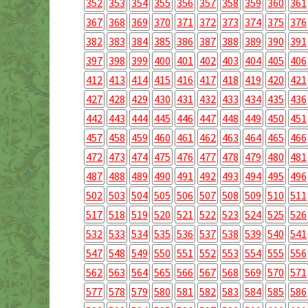
352
353
354
355
356
357
358
359
360
361
367
368
369
370
371
372
373
374
375
376
382
383
384
385
386
387
388
389
390
391
397
398
399
400
401
402
403
404
405
406
412
413
414
415
416
417
418
419
420
421
427
428
429
430
431
432
433
434
435
436
442
443
444
445
446
447
448
449
450
451
457
458
459
460
461
462
463
464
465
466
472
473
474
475
476
477
478
479
480
481
487
488
489
490
491
492
493
494
495
496
502
503
504
505
506
507
508
509
510
511
517
518
519
520
521
522
523
524
525
526
532
533
534
535
536
537
538
539
540
541
547
548
549
550
551
552
553
554
555
556
562
563
564
565
566
567
568
569
570
571
577
578
579
580
581
582
583
584
585
586