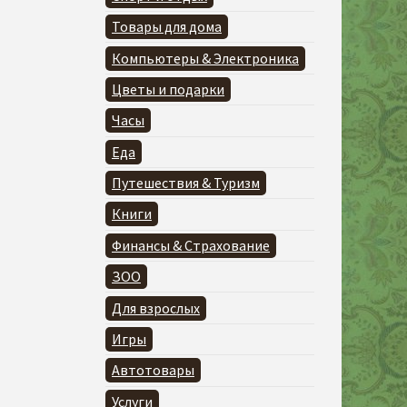
Товары для дома
Компьютеры & Электроника
Цветы и подарки
Часы
Еда
Путешествия & Туризм
Книги
Финансы & Страхование
ЗОО
Для взрослых
Игры
Автотовары
Услуги