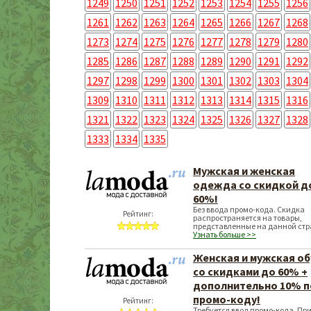
1249
1250
1251
1252
1253
1254
1255
1256
1261
1262
1263
1264
1265
1266
1267
1268
1273
1274
1275
1276
1277
1278
1279
1280
1285
1286
1287
1288
1289
1290
1291
1292
1297
1298
1299
1300
1301
1302
1303
1304
1309
1310
1311
1312
1313
1314
1315
1316
1321
1322
1323
1324
1325
1326
1327
1328
1333
1334
1335
Мужская и женская
одежда со скидкой д
60%!
Без ввода промо-кода. Скидка
Рейтинг:
распространяется на товары,
представленные на данной стр
Узнать больше >>
Женская и мужская об
со скидками до 60% +
дополнительно 10% п
промо-коду!
Рейтинг:
Требуется ввод промо-кода. Пр