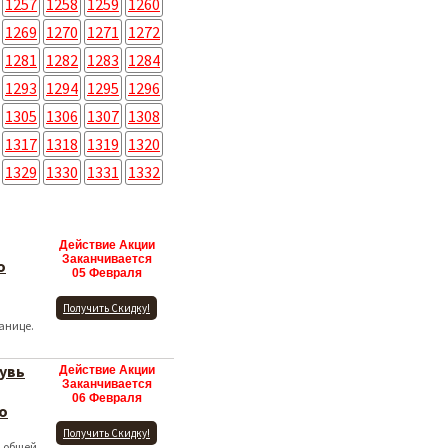
1257
1258
1259
1260
1269
1270
1271
1272
1281
1282
1283
1284
1293
1294
1295
1296
1305
1306
1307
1308
1317
1318
1319
1320
1329
1330
1331
1332
Действие Акции
Заканчивается
о
05 Февраля
Получить Скидку!
анице.
увь
Действие Акции
Заканчивается
06 Февраля
о
Получить Скидку!
и общей