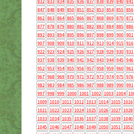
832
833
834
835
836
837
838
839
840
841
847
848
849
850
851
852
853
854
855
856
862
863
864
865
866
867
868
869
870
871
877
878
879
880
881
882
883
884
885
886
892
893
894
895
896
897
898
899
900
901
907
908
909
910
911
912
913
914
915
916
922
923
924
925
926
927
928
929
930
931
937
938
939
940
941
942
943
944
945
946
952
953
954
955
956
957
958
959
960
961
967
968
969
970
971
972
973
974
975
976
982
983
984
985
986
987
988
989
990
991
997
998
999
1000
1001
1002
1003
1004
10
1009
1010
1011
1012
1013
1014
1015
1016
1021
1022
1023
1024
1025
1026
1027
1028
1033
1034
1035
1036
1037
1038
1039
1040
1045
1046
1047
1048
1049
1050
1051
1052