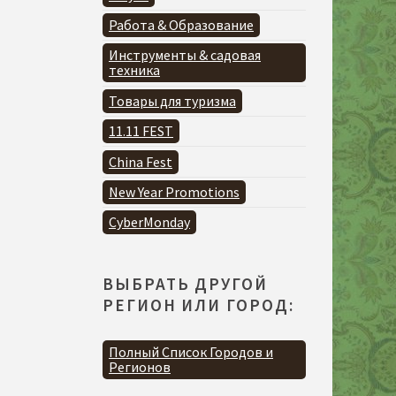
Работа & Образование
Инструменты & садовая
техника
Товары для туризма
11.11 FEST
China Fest
New Year Promotions
CyberMonday
ВЫБРАТЬ ДРУГОЙ
РЕГИОН ИЛИ ГОРОД:
Полный Список Городов и
Регионов