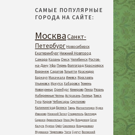
САМЫЕ ПОПУЛЯРНЫЕ
ГОРОДА НА САЙТЕ:
Москва
Санкт-
Петербург
Новосибирск
Екатеринбург
Нижний Новгород
Самара
Казань
Омск
Челябинск
Ростов-
на-Дону
Уфа
Пермь
Волгоград
Красноярск
Воронеж
Саратов
Тольятти
Краснодар
Барнаул
Махачкала
Ижевск
Ярославль
Ульяновск
Иркутск
Хабаровск
Тюмень
Новокузнецк
Оренбург
Кемерово
Пенза
Рязань
Набережные Челны
Астрахань
Липецк
Томск
Тула
Киров
Чебоксары
Сертолово
Калининград
Брянск
Тверь
Магнитогорск
Курск
Иваново
Нижний Тагил
Ставрополь
Белгород
Саранск
Архангельск
Улан-Удэ
Владимир
Сочи
Калуга
Курган
Орёл
Смоленск
Владикавказ
Мурманск
Череповец
Чита
Сургут
Волжский