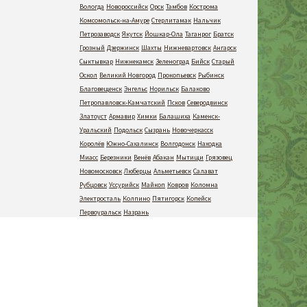
Вологда
Новороссийск
Орск
Тамбов
Кострома
Комсомольск-на-Амуре
Стерлитамак
Нальчик
Петрозаводск
Якутск
Йошкар-Ола
Таганрог
Братск
Грозный
Дзержинск
Шахты
Нижневартовск
Ангарск
Сыктывкар
Нижнекамск
Зеленоград
Бийск
Старый
Оскол
Великий Новгород
Прокопьевск
Рыбинск
Благовещенск
Энгельс
Норильск
Балаково
Петропавловск-Камчатский
Псков
Северодвинск
Златоуст
Армавир
Химки
Балашиха
Каменск-
Уральский
Подольск
Сызрань
Новочеркасск
Королёв
Южно-Сахалинск
Волгодонск
Находка
Миасс
Березники
Венёв
Абакан
Мытищи
Грязовец
Новомосковск
Люберцы
Альметьевск
Салават
Рубцовск
Уссурийск
Майкоп
Ковров
Коломна
Электросталь
Колпино
Пятигорск
Копейск
Первоуральск
Назрань