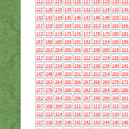
112
113
114
115
116
117
118
119
120
121
127
128
129
130
131
132
133
134
135
136
142
143
144
145
146
147
148
149
150
151
157
158
159
160
161
162
163
164
165
166
172
173
174
175
176
177
178
179
180
181
187
188
189
190
191
192
193
194
195
196
202
203
204
205
206
207
208
209
210
211
217
218
219
220
221
222
223
224
225
226
232
233
234
235
236
237
238
239
240
241
247
248
249
250
251
252
253
254
255
256
262
263
264
265
266
267
268
269
270
271
277
278
279
280
281
282
283
284
285
286
292
293
294
295
296
297
298
299
300
301
307
308
309
310
311
312
313
314
315
316
322
323
324
325
326
327
328
329
330
331
337
338
339
340
341
342
343
344
345
346