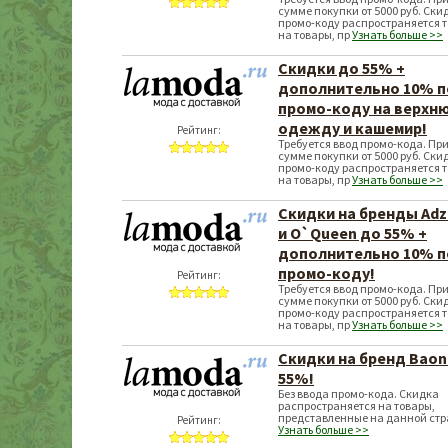
сумме покупки от 5000 руб. Ски
промо-коду распространяется т
на товары, пр
Узнать больше >>
Скидки до 55% +
дополнительно 10% п
промо-коду на верхн
одежду и кашемир!
Рейтинг:
Требуется ввод промо-кода. Пр
сумме покупки от 5000 руб. Ски
промо-коду распространяется т
на товары, пр
Узнать больше >>
Скидки на бренды Ad
и O`Queen до 55% +
дополнительно 10% п
промо-коду!
Рейтинг:
Требуется ввод промо-кода. Пр
сумме покупки от 5000 руб. Ски
промо-коду распространяется т
на товары, пр
Узнать больше >>
Скидки на бренд Baon
55%!
Без ввода промо-кода. Скидка
распространяется на товары,
представленные на данной стр
Рейтинг:
Узнать больше >>