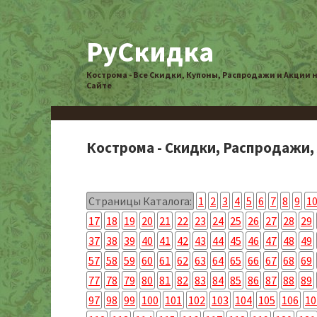
РуСкидка
Кострома - Все Скидки, Купоны, Распродажи и Акции 
Сайте
Кострома - Скидки, Распродажи,
Страницы Каталога:
1
2
3
4
5
6
7
8
9
1
17
18
19
20
21
22
23
24
25
26
27
28
29
37
38
39
40
41
42
43
44
45
46
47
48
49
57
58
59
60
61
62
63
64
65
66
67
68
69
77
78
79
80
81
82
83
84
85
86
87
88
89
97
98
99
100
101
102
103
104
105
106
10