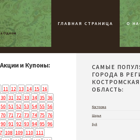
ГЛАВНАЯ СТРАНИЦА
О НА
на Одном
 Акции и Купоны:
САМЫЕ ПОПУ
ГОРОДА В РЕ
КОСТРОМСКА
0
11
12
13
14
15
16
ОБЛАСТЬ:
30
31
32
33
34
35
36
50
51
52
53
54
55
56
Кострома
70
71
72
73
74
75
76
Шарья
90
91
92
93
94
95
96
Буй
7
108
109
110
111