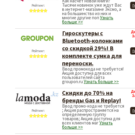
Как насчет новой книги?
Тысячи новинок уже ждут Вас
Рейтинг:
П
в интернет-магазине Эксмо, а
на большинство из них и
многие другие поп
Узнать
больше >>
Гироскутеры с
Д
З
Bluetooth-колонками
со скидкой 29%! В
Рейтинг:
П
комплекте сумка для
переноски.
Ввод промокода не требуется!
Акция доступна для всех
пользователей сайта
groupon.ru
Узнать больше >>
Скидки до 70% на
Д
З
бренды Gas и Replay!
Ввод промо-кода не требуется
; Акция распространяется на
Рейтинг:
П
определенную группу
товаров; Акция доступна для
всех клиентов маг
Узнать
больше >>