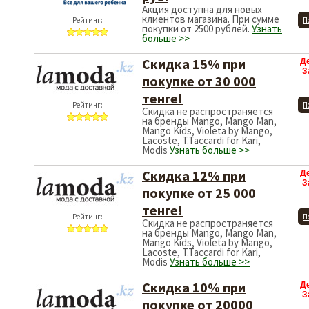
Акция доступна для новых
клиентов магазина. При сумме
Рейтинг:
П
покупки от 2500 рублей.
Узнать
больше >>
Скидка 15% при
Д
З
покупке от 30 000
тенге!
Рейтинг:
П
Скидка не распространяется
на бренды Mango, Mango Man,
Mango Kids, Violeta by Mango,
Lacoste, T.Taccardi for Kari,
Modis
Узнать больше >>
Скидка 12% при
Д
З
покупке от 25 000
тенге!
Рейтинг:
П
Скидка не распространяется
на бренды Mango, Mango Man,
Mango Kids, Violeta by Mango,
Lacoste, T.Taccardi for Kari,
Modis
Узнать больше >>
Скидка 10% при
Д
З
покупке от 20000