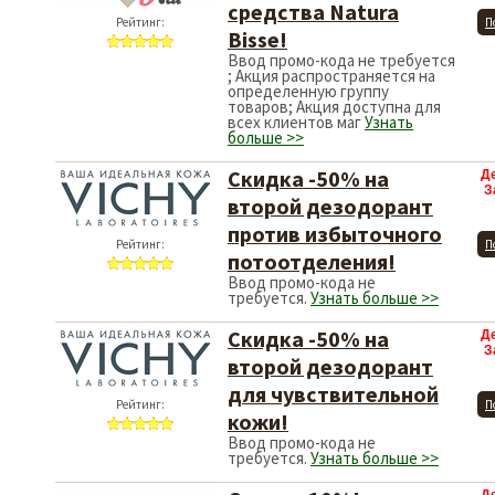
средства Natura
Рейтинг:
П
Bisse!
Ввод промо-кода не требуется
; Акция распространяется на
определенную группу
товаров; Акция доступна для
всех клиентов маг
Узнать
больше >>
Скидка -50% на
Д
З
второй дезодорант
против избыточного
Рейтинг:
П
потоотделения!
Ввод промо-кода не
требуется.
Узнать больше >>
Скидка -50% на
Д
З
второй дезодорант
для чувствительной
Рейтинг:
П
кожи!
Ввод промо-кода не
требуется.
Узнать больше >>