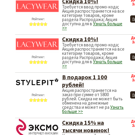
Скидка 10%!
Д
З
Требуется ввод промо-кода;
Акция распространяется на все
категории товаров, кроме
раздела Распродажа; Акция
Рейтинг:
П
доступна для в
Узнать больше
>>
Скидка 10%!
Д
З
Требуется ввод промо-кода;
Акция распространяется на все
категории товаров, кроме
раздела Распродажа; Акция
Рейтинг:
П
доступна для в
Узнать больше
>>
В подарок 1 100
Д
З
рублей!
Акция распространяется на
заказ при сумме от 5800
Рейтинг:
П
рублей. Скидка не может быть
обменена на денежные
средства и может не ра
Узнать
больше >>
Скидка 15% на
Д
З
тысячи новинок!