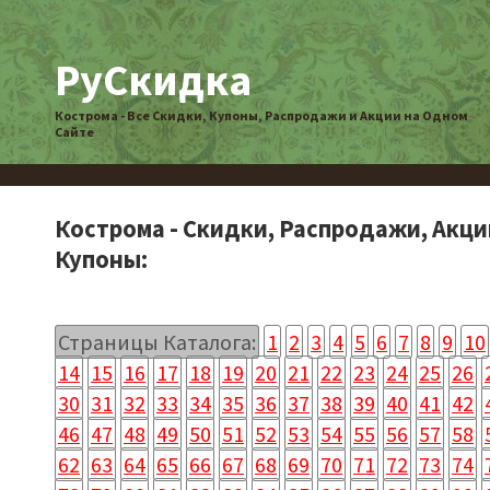
РуСкидка
Кострома - Все Скидки, Купоны, Распродажи и Акции на Одном
Сайте
Кострома - Скидки, Распродажи, Акци
Купоны:
Страницы Каталога:
1
2
3
4
5
6
7
8
9
10
14
15
16
17
18
19
20
21
22
23
24
25
26
30
31
32
33
34
35
36
37
38
39
40
41
42
46
47
48
49
50
51
52
53
54
55
56
57
58
62
63
64
65
66
67
68
69
70
71
72
73
74