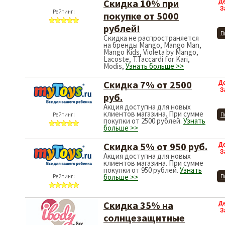
Скидка 10% при
Д
З
покупке от 5000
рублей!
Рейтинг:
П
Скидка не распространяется
на бренды Mango, Mango Man,
Mango Kids, Violeta by Mango,
Lacoste, T.Taccardi for Kari,
Modis,
Узнать больше >>
Скидка 7% от 2500
Д
З
руб.
Акция доступна для новых
клиентов магазина. При сумме
Рейтинг:
П
покупки от 2500 рублей.
Узнать
больше >>
Скидка 5% от 950 руб.
Д
З
Акция доступна для новых
клиентов магазина. При сумме
покупки от 950 рублей.
Узнать
больше >>
Рейтинг:
П
Скидка 35% на
Д
З
солнцезащитные