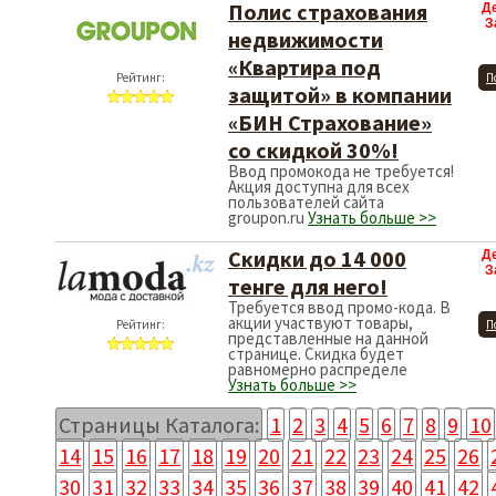
Полис страхования
Д
З
недвижимости
«Квартира под
Рейтинг:
П
защитой» в компании
«БИН Страхование»
со скидкой 30%!
Ввод промокода не требуется!
Акция доступна для всех
пользователей сайта
groupon.ru
Узнать больше >>
Скидки до 14 000
Д
З
тенге для него!
Требуется ввод промо-кода. В
акции участвуют товары,
Рейтинг:
П
представленные на данной
странице. Скидка будет
равномерно распределе
Узнать больше >>
Страницы Каталога:
1
2
3
4
5
6
7
8
9
10
14
15
16
17
18
19
20
21
22
23
24
25
26
30
31
32
33
34
35
36
37
38
39
40
41
42