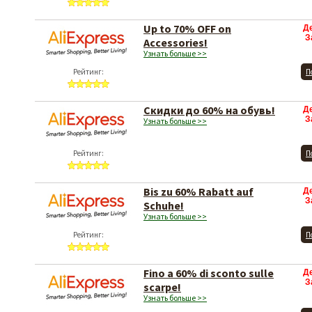
Up to 70% OFF on
Д
З
Accessories!
Узнать больше >>
Рейтинг:
П
Скидки до 60% на обувь!
Д
З
Узнать больше >>
Рейтинг:
П
Bis zu 60% Rabatt auf
Д
З
Schuhe!
Узнать больше >>
Рейтинг:
П
Fino a 60% di sconto sulle
Д
З
scarpe!
Узнать больше >>