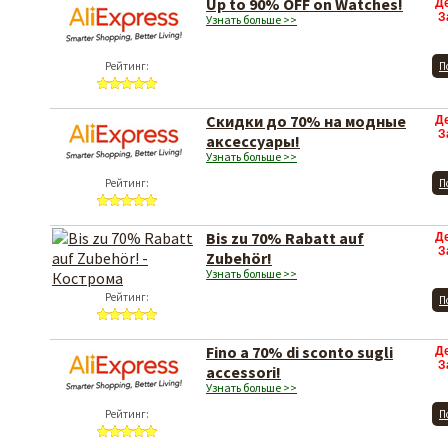
Up to 90% OFF on Watches!
Д
З
Узнать больше >>
Рейтинг:
П
Скидки до 70% на модные
Д
З
аксессуары!
Узнать больше >>
Рейтинг:
П
Bis zu 70% Rabatt auf
Д
З
Zubehör!
Узнать больше >>
Рейтинг:
П
Fino a 70% di sconto sugli
Д
З
accessori!
Узнать больше >>
Рейтинг:
П