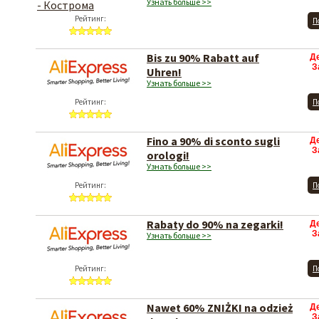
Узнать больше >>
Рейтинг:
П
Bis zu 90% Rabatt auf
Д
З
Uhren!
Узнать больше >>
Рейтинг:
П
Fino a 90% di sconto sugli
Д
З
orologi!
Узнать больше >>
Рейтинг:
П
Rabaty do 90% na zegarki!
Д
З
Узнать больше >>
Рейтинг:
П
Nawet 60% ZNIŻKI na odzież
Д
З