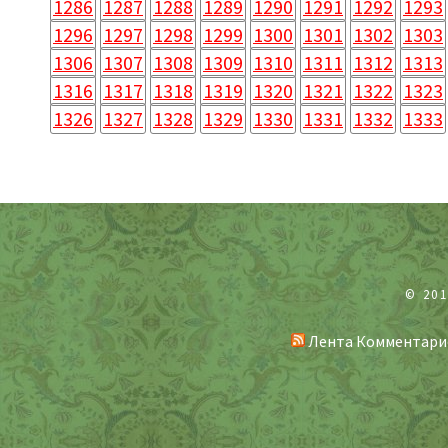
1286
1287
1288
1289
1290
1291
1292
1293
1296
1297
1298
1299
1300
1301
1302
1303
1306
1307
1308
1309
1310
1311
1312
1313
1316
1317
1318
1319
1320
1321
1322
1323
1326
1327
1328
1329
1330
1331
1332
1333
© 20
Лента Комментари