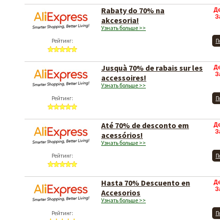
Rabaty do 70% na
Д
З
akcesoria!
Узнать больше >>
Рейтинг:
П
Jusquà 70% de rabais sur les
Д
З
accessoires!
Узнать больше >>
Рейтинг:
П
Até 70% de desconto em
Д
З
acessórios!
Узнать больше >>
Рейтинг:
П
Hasta 70% Descuento en
Д
З
Accesorios
Узнать больше >>
Рейтинг:
П