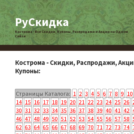
РуСкидка
Кострома - Все Скидки, Купоны, Распродажи и Акции на Одном
Сайте
Кострома - Скидки, Распродажи, Акци
Купоны:
Страницы Каталога:
1
2
3
4
5
6
7
8
9
10
14
15
16
17
18
19
20
21
22
23
24
25
26
30
31
32
33
34
35
36
37
38
39
40
41
42
46
47
48
49
50
51
52
53
54
55
56
57
58
62
63
64
65
66
67
68
69
70
71
72
73
74