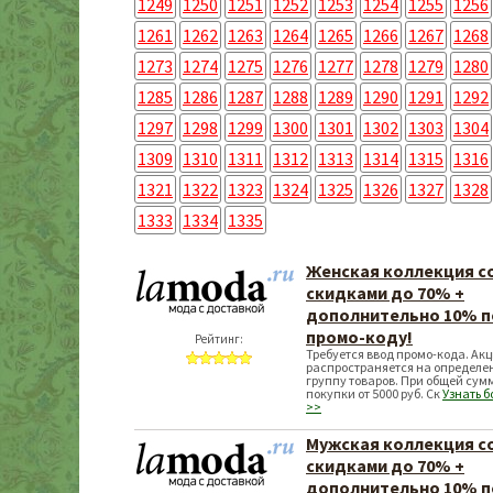
1249
1250
1251
1252
1253
1254
1255
1256
1261
1262
1263
1264
1265
1266
1267
1268
1273
1274
1275
1276
1277
1278
1279
1280
1285
1286
1287
1288
1289
1290
1291
1292
1297
1298
1299
1300
1301
1302
1303
1304
1309
1310
1311
1312
1313
1314
1315
1316
1321
1322
1323
1324
1325
1326
1327
1328
1333
1334
1335
Женская коллекция с
скидками до 70% +
дополнительно 10% п
промо-коду!
Рейтинг:
Требуется ввод промо-кода. Ак
распространяется на определе
группу товаров. При общей сум
покупки от 5000 руб. Ск
Узнать 
>>
Мужская коллекция с
скидками до 70% +
дополнительно 10% п