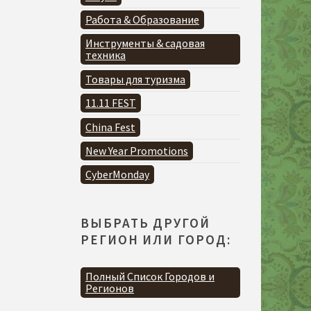
Работа & Образование
Инструменты & садовая
техника
Товары для туризма
11.11 FEST
China Fest
New Year Promotions
CyberMonday
ВЫБРАТЬ ДРУГОЙ
РЕГИОН ИЛИ ГОРОД:
Полный Список Городов и
Регионов