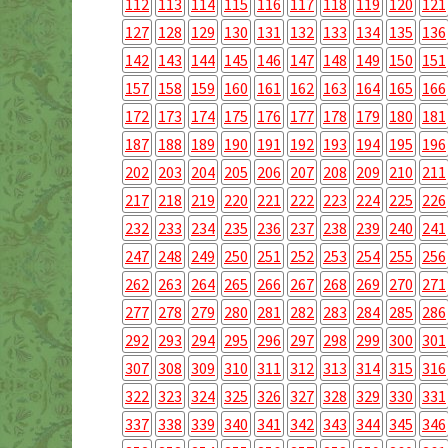
112
113
114
115
116
117
118
119
120
121
127
128
129
130
131
132
133
134
135
136
142
143
144
145
146
147
148
149
150
151
157
158
159
160
161
162
163
164
165
166
172
173
174
175
176
177
178
179
180
181
187
188
189
190
191
192
193
194
195
196
202
203
204
205
206
207
208
209
210
211
217
218
219
220
221
222
223
224
225
226
232
233
234
235
236
237
238
239
240
241
247
248
249
250
251
252
253
254
255
256
262
263
264
265
266
267
268
269
270
271
277
278
279
280
281
282
283
284
285
286
292
293
294
295
296
297
298
299
300
301
307
308
309
310
311
312
313
314
315
316
322
323
324
325
326
327
328
329
330
331
337
338
339
340
341
342
343
344
345
346