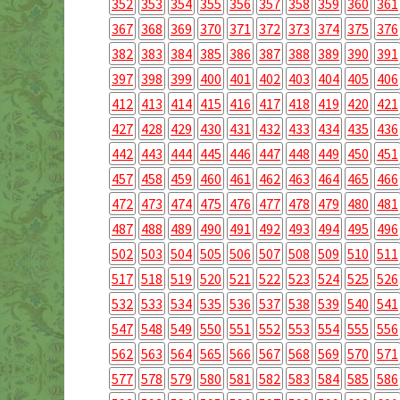
352
353
354
355
356
357
358
359
360
361
367
368
369
370
371
372
373
374
375
376
382
383
384
385
386
387
388
389
390
391
397
398
399
400
401
402
403
404
405
406
412
413
414
415
416
417
418
419
420
421
427
428
429
430
431
432
433
434
435
436
442
443
444
445
446
447
448
449
450
451
457
458
459
460
461
462
463
464
465
466
472
473
474
475
476
477
478
479
480
481
487
488
489
490
491
492
493
494
495
496
502
503
504
505
506
507
508
509
510
511
517
518
519
520
521
522
523
524
525
526
532
533
534
535
536
537
538
539
540
541
547
548
549
550
551
552
553
554
555
556
562
563
564
565
566
567
568
569
570
571
577
578
579
580
581
582
583
584
585
586