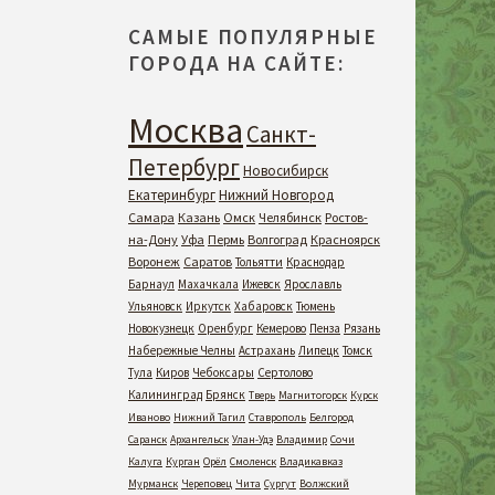
САМЫЕ ПОПУЛЯРНЫЕ
ГОРОДА НА САЙТЕ:
Москва
Санкт-
Петербург
Новосибирск
Екатеринбург
Нижний Новгород
Самара
Казань
Омск
Челябинск
Ростов-
на-Дону
Уфа
Пермь
Волгоград
Красноярск
Воронеж
Саратов
Тольятти
Краснодар
Барнаул
Махачкала
Ижевск
Ярославль
Ульяновск
Иркутск
Хабаровск
Тюмень
Новокузнецк
Оренбург
Кемерово
Пенза
Рязань
Набережные Челны
Астрахань
Липецк
Томск
Тула
Киров
Чебоксары
Сертолово
Калининград
Брянск
Тверь
Магнитогорск
Курск
Иваново
Нижний Тагил
Ставрополь
Белгород
Саранск
Архангельск
Улан-Удэ
Владимир
Сочи
Калуга
Курган
Орёл
Смоленск
Владикавказ
Мурманск
Череповец
Чита
Сургут
Волжский