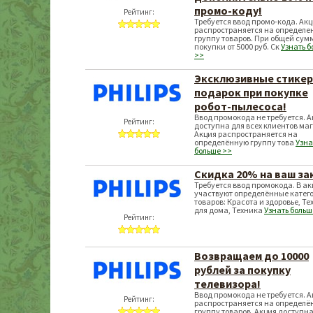
промо-коду!
Рейтинг:
Требуется ввод промо-кода. Ак
распространяется на определе
группу товаров. При общей сум
покупки от 5000 руб. Ск
Узнать 
>>
Эксклюзивные стикер
подарок при покупке
робот-пылесоса!
Ввод промокода не требуется. 
Рейтинг:
доступна для всех клиентов ма
Акция распространяется на
определённую группу това
Узна
больше >>
Скидка 20% на ваш за
Требуется ввод промокода. В а
участвуют определённые катег
товаров: Красота и здоровье, Т
для дома, Техника
Узнать больш
Рейтинг:
Возвращаем до 10000
рублей за покупку
телевизора!
Ввод промокода не требуется. 
Рейтинг:
распространяется на определё
группу товаров. Акция доступна