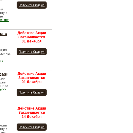
Получить Скидку!
ция
нную
ме
больше
ы в
Действие Акции
Заканчивается
01 Декабря
Акция
Получить Скидку!
газина.
ть
каз!
Действие Акции
Заканчивается
кции
ории
01 Декабря
ехника
е >>
Получить Скидку!
Действие Акции
Заканчивается
14 Декабря
Акция
Получить Скидку!
нную
 для