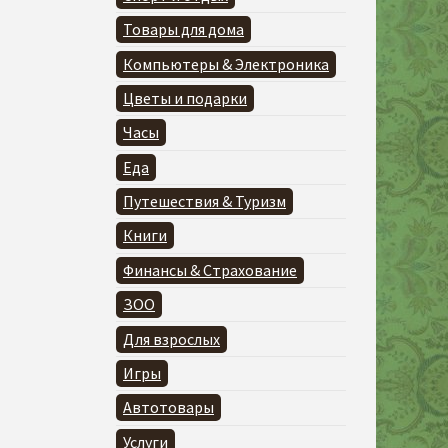
Товары для дома
Компьютеры & Электроника
Цветы и подарки
Часы
Еда
Путешествия & Туризм
Книги
Финансы & Страхование
ЗОО
Для взрослых
Игры
Автотовары
Услуги