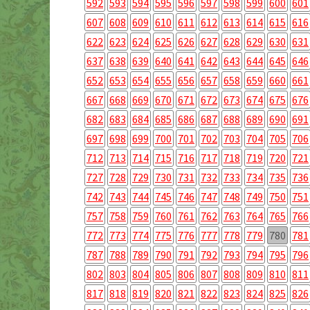
592
593
594
595
596
597
598
599
600
601
607
608
609
610
611
612
613
614
615
616
622
623
624
625
626
627
628
629
630
631
637
638
639
640
641
642
643
644
645
646
652
653
654
655
656
657
658
659
660
661
667
668
669
670
671
672
673
674
675
676
682
683
684
685
686
687
688
689
690
691
697
698
699
700
701
702
703
704
705
706
712
713
714
715
716
717
718
719
720
721
727
728
729
730
731
732
733
734
735
736
742
743
744
745
746
747
748
749
750
751
757
758
759
760
761
762
763
764
765
766
772
773
774
775
776
777
778
779
780
781
787
788
789
790
791
792
793
794
795
796
802
803
804
805
806
807
808
809
810
811
817
818
819
820
821
822
823
824
825
826