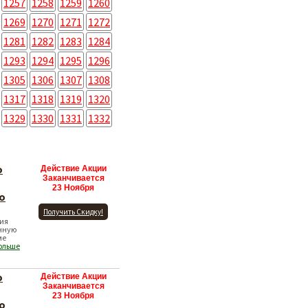
1257
1258
1259
1260
1269
1270
1271
1272
1281
1282
1283
1284
1293
1294
1295
1296
1305
1306
1307
1308
1317
1318
1319
1320
1329
1330
1331
1332
о
Действие Акции
Заканчивается
23 Ноября
о
Получить Скидку!
ция
нную
ме
больше
о
Действие Акции
Заканчивается
23 Ноября
о