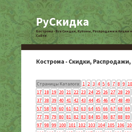
РуСкидка
Кострома - Все Скидки, Купоны, Распродажи и Акции 
Сайте
Кострома - Скидки, Распродажи,
Страницы Каталога:
1
2
3
4
5
6
7
8
9
1
17
18
19
20
21
22
23
24
25
26
27
28
29
37
38
39
40
41
42
43
44
45
46
47
48
49
57
58
59
60
61
62
63
64
65
66
67
68
69
77
78
79
80
81
82
83
84
85
86
87
88
89
97
98
99
100
101
102
103
104
105
106
10