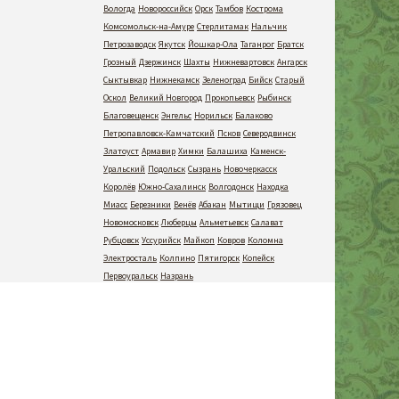
Вологда
Новороссийск
Орск
Тамбов
Кострома
Комсомольск-на-Амуре
Стерлитамак
Нальчик
Петрозаводск
Якутск
Йошкар-Ола
Таганрог
Братск
Грозный
Дзержинск
Шахты
Нижневартовск
Ангарск
Сыктывкар
Нижнекамск
Зеленоград
Бийск
Старый
Оскол
Великий Новгород
Прокопьевск
Рыбинск
Благовещенск
Энгельс
Норильск
Балаково
Петропавловск-Камчатский
Псков
Северодвинск
Златоуст
Армавир
Химки
Балашиха
Каменск-
Уральский
Подольск
Сызрань
Новочеркасск
Королёв
Южно-Сахалинск
Волгодонск
Находка
Миасс
Березники
Венёв
Абакан
Мытищи
Грязовец
Новомосковск
Люберцы
Альметьевск
Салават
Рубцовск
Уссурийск
Майкоп
Ковров
Коломна
Электросталь
Колпино
Пятигорск
Копейск
Первоуральск
Назрань