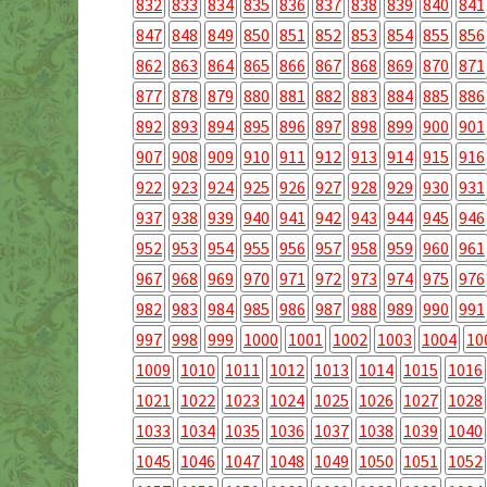
832
833
834
835
836
837
838
839
840
841
847
848
849
850
851
852
853
854
855
856
862
863
864
865
866
867
868
869
870
871
877
878
879
880
881
882
883
884
885
886
892
893
894
895
896
897
898
899
900
901
907
908
909
910
911
912
913
914
915
916
922
923
924
925
926
927
928
929
930
931
937
938
939
940
941
942
943
944
945
946
952
953
954
955
956
957
958
959
960
961
967
968
969
970
971
972
973
974
975
976
982
983
984
985
986
987
988
989
990
991
997
998
999
1000
1001
1002
1003
1004
10
1009
1010
1011
1012
1013
1014
1015
1016
1021
1022
1023
1024
1025
1026
1027
1028
1033
1034
1035
1036
1037
1038
1039
1040
1045
1046
1047
1048
1049
1050
1051
1052