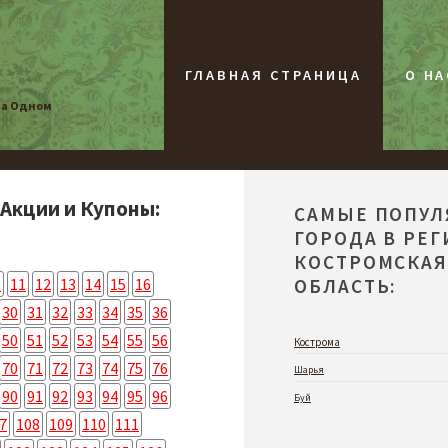
ГЛАВНАЯ СТРАНИЦА
О НА
на Одном
 Акции и Купоны:
САМЫЕ ПОПУ
ГОРОДА В РЕ
КОСТРОМСКА
0
11
12
13
14
15
16
ОБЛАСТЬ:
30
31
32
33
34
35
36
50
51
52
53
54
55
56
Кострома
70
71
72
73
74
75
76
Шарья
90
91
92
93
94
95
96
Буй
7
108
109
110
111