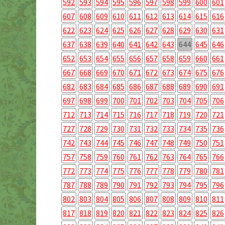
592
593
594
595
596
597
598
599
600
601
607
608
609
610
611
612
613
614
615
616
622
623
624
625
626
627
628
629
630
631
637
638
639
640
641
642
643
644
645
646
652
653
654
655
656
657
658
659
660
661
667
668
669
670
671
672
673
674
675
676
682
683
684
685
686
687
688
689
690
691
697
698
699
700
701
702
703
704
705
706
712
713
714
715
716
717
718
719
720
721
727
728
729
730
731
732
733
734
735
736
742
743
744
745
746
747
748
749
750
751
757
758
759
760
761
762
763
764
765
766
772
773
774
775
776
777
778
779
780
781
787
788
789
790
791
792
793
794
795
796
802
803
804
805
806
807
808
809
810
811
817
818
819
820
821
822
823
824
825
826