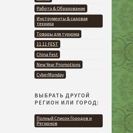
Работа & Образование
Инструменты & садовая
техника
Товары для туризма
11.11 FEST
China Fest
New Year Promotions
CyberMonday
ВЫБРАТЬ ДРУГОЙ
РЕГИОН ИЛИ ГОРОД:
Полный Список Городов и
Регионов