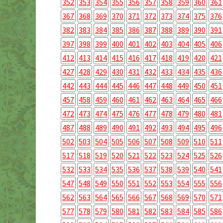
352
353
354
355
356
357
358
359
360
361
367
368
369
370
371
372
373
374
375
376
382
383
384
385
386
387
388
389
390
391
397
398
399
400
401
402
403
404
405
406
412
413
414
415
416
417
418
419
420
421
427
428
429
430
431
432
433
434
435
436
442
443
444
445
446
447
448
449
450
451
457
458
459
460
461
462
463
464
465
466
472
473
474
475
476
477
478
479
480
481
487
488
489
490
491
492
493
494
495
496
502
503
504
505
506
507
508
509
510
511
517
518
519
520
521
522
523
524
525
526
532
533
534
535
536
537
538
539
540
541
547
548
549
550
551
552
553
554
555
556
562
563
564
565
566
567
568
569
570
571
577
578
579
580
581
582
583
584
585
586