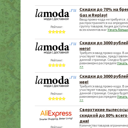
Скидки до 70% на бр
Gas и Replay!
Ввод промо-кода не требуется ;
распространяется на определе
группу товаров; Акция доступна
Рейтинг:
всех клиентов маг
Узнать больш
Скидки до 3000 рубле
него!
Требуется ввод промо-кода. В а
участвуют товары, представле
данной странице. Скидка будет
Рейтинг:
равномерно распределе
Узнать
>>
Скидки до 3000 рубле
нее!
Требуется ввод промо-кода. В а
участвуют товары, представле
данной странице. Скидка будет
Рейтинг:
равномерно распределе
Узнать
>>
Сверхтихие пылесосы
скидкой до 80% всего
дня!
Количество товаров ограничено
Рейтинг: