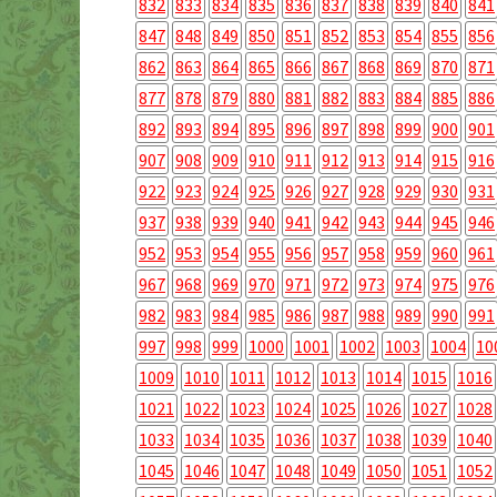
832
833
834
835
836
837
838
839
840
841
847
848
849
850
851
852
853
854
855
856
862
863
864
865
866
867
868
869
870
871
877
878
879
880
881
882
883
884
885
886
892
893
894
895
896
897
898
899
900
901
907
908
909
910
911
912
913
914
915
916
922
923
924
925
926
927
928
929
930
931
937
938
939
940
941
942
943
944
945
946
952
953
954
955
956
957
958
959
960
961
967
968
969
970
971
972
973
974
975
976
982
983
984
985
986
987
988
989
990
991
997
998
999
1000
1001
1002
1003
1004
10
1009
1010
1011
1012
1013
1014
1015
1016
1021
1022
1023
1024
1025
1026
1027
1028
1033
1034
1035
1036
1037
1038
1039
1040
1045
1046
1047
1048
1049
1050
1051
1052