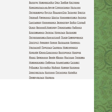
Вологда
Новороссийск
Орск
Тамбов
Кострома
Комсомольск-на-Амуре
Стерлитамак
Нальчик
Петрозаводск
Якутск
Йошкар-Ола
Таганрог
Братск
Грозный
Дзержинск
Шахты
Нижневартовск
Ангарск
Сыктывкар
Нижнекамск
Зеленоград
Бийск
Старый
Оскол
Великий Новгород
Прокопьевск
Рыбинск
Благовещенск
Энгельс
Норильск
Балаково
Петропавловск-Камчатский
Псков
Северодвинск
Златоуст
Армавир
Химки
Балашиха
Каменск-
Уральский
Подольск
Сызрань
Новочеркасск
Королёв
Южно-Сахалинск
Волгодонск
Находка
Миасс
Березники
Венёв
Абакан
Мытищи
Грязовец
Новомосковск
Люберцы
Альметьевск
Салават
Рубцовск
Уссурийск
Майкоп
Ковров
Коломна
Электросталь
Колпино
Пятигорск
Копейск
Первоуральск
Назрань