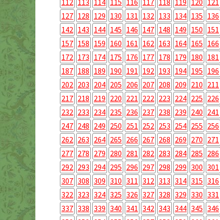
112
113
114
115
116
117
118
119
120
121
127
128
129
130
131
132
133
134
135
136
142
143
144
145
146
147
148
149
150
151
157
158
159
160
161
162
163
164
165
166
172
173
174
175
176
177
178
179
180
181
187
188
189
190
191
192
193
194
195
196
202
203
204
205
206
207
208
209
210
211
217
218
219
220
221
222
223
224
225
226
232
233
234
235
236
237
238
239
240
241
247
248
249
250
251
252
253
254
255
256
262
263
264
265
266
267
268
269
270
271
277
278
279
280
281
282
283
284
285
286
292
293
294
295
296
297
298
299
300
301
307
308
309
310
311
312
313
314
315
316
322
323
324
325
326
327
328
329
330
331
337
338
339
340
341
342
343
344
345
346