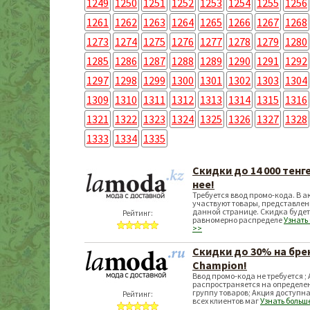
1249
1250
1251
1252
1253
1254
1255
1256
1261
1262
1263
1264
1265
1266
1267
1268
1273
1274
1275
1276
1277
1278
1279
1280
1285
1286
1287
1288
1289
1290
1291
1292
1297
1298
1299
1300
1301
1302
1303
1304
1309
1310
1311
1312
1313
1314
1315
1316
1321
1322
1323
1324
1325
1326
1327
1328
1333
1334
1335
Скидки до 14 000 тенг
нее!
Требуется ввод промо-кода. В а
участвуют товары, представле
данной странице. Скидка будет
Рейтинг:
равномерно распределе
Узнать
>>
Скидки до 30% на бре
Champion!
Ввод промо-кода не требуется ;
распространяется на определе
группу товаров; Акция доступна
Рейтинг:
всех клиентов маг
Узнать больш