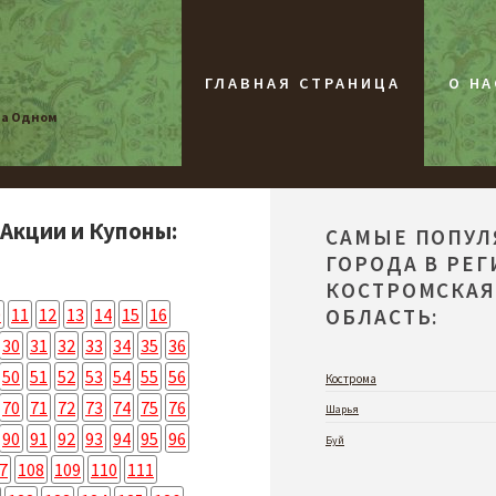
ГЛАВНАЯ СТРАНИЦА
О НА
на Одном
 Акции и Купоны:
САМЫЕ ПОПУ
ГОРОДА В РЕ
КОСТРОМСКА
0
11
12
13
14
15
16
ОБЛАСТЬ:
30
31
32
33
34
35
36
50
51
52
53
54
55
56
Кострома
70
71
72
73
74
75
76
Шарья
90
91
92
93
94
95
96
Буй
7
108
109
110
111