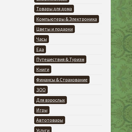
Товары для дома
Компьютеры & Электроника
Цветы и подарки
Часы
Еда
Путешествия & Туризм
Книги
Финансы & Страхование
ЗОО
Для взрослых
Игры
Автотовары
Услуги