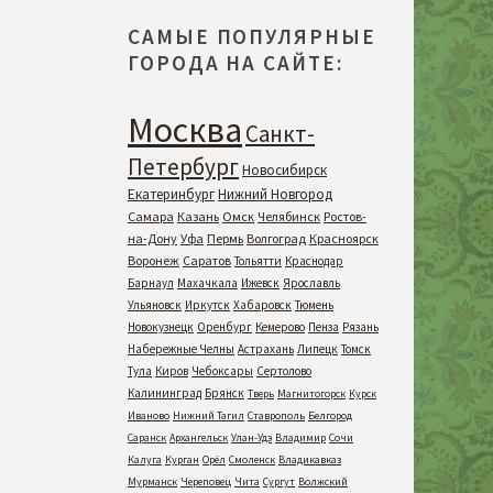
САМЫЕ ПОПУЛЯРНЫЕ
ГОРОДА НА САЙТЕ:
Москва
Санкт-
Петербург
Новосибирск
Екатеринбург
Нижний Новгород
Самара
Казань
Омск
Челябинск
Ростов-
на-Дону
Уфа
Пермь
Волгоград
Красноярск
Воронеж
Саратов
Тольятти
Краснодар
Барнаул
Махачкала
Ижевск
Ярославль
Ульяновск
Иркутск
Хабаровск
Тюмень
Новокузнецк
Оренбург
Кемерово
Пенза
Рязань
Набережные Челны
Астрахань
Липецк
Томск
Тула
Киров
Чебоксары
Сертолово
Калининград
Брянск
Тверь
Магнитогорск
Курск
Иваново
Нижний Тагил
Ставрополь
Белгород
Саранск
Архангельск
Улан-Удэ
Владимир
Сочи
Калуга
Курган
Орёл
Смоленск
Владикавказ
Мурманск
Череповец
Чита
Сургут
Волжский