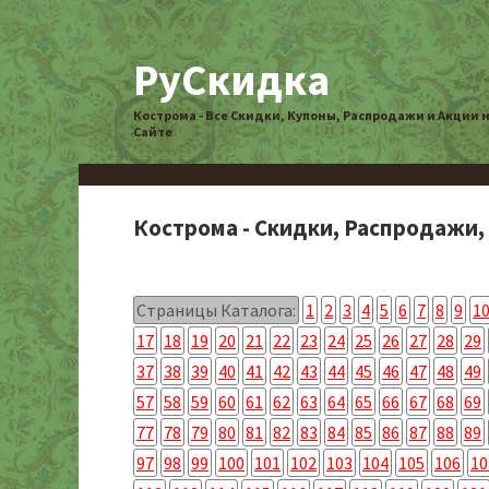
РуСкидка
Кострома - Все Скидки, Купоны, Распродажи и Акции 
Сайте
Кострома - Скидки, Распродажи,
Страницы Каталога:
1
2
3
4
5
6
7
8
9
1
17
18
19
20
21
22
23
24
25
26
27
28
29
37
38
39
40
41
42
43
44
45
46
47
48
49
57
58
59
60
61
62
63
64
65
66
67
68
69
77
78
79
80
81
82
83
84
85
86
87
88
89
97
98
99
100
101
102
103
104
105
106
10