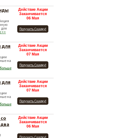
енды
Действие Акции
Заканчивается
06 Мая
 Акция
нную
 для
Получить Скидку!
е >>
й для
Действие Акции
Заканчивается
07 Мая
кции
нные на
Получить Скидку!
 больше
й для
Действие Акции
Заканчивается
07 Мая
кции
нные на
Получить Скидку!
 больше
 со
Действие Акции
Заканчивается
 два
06 Мая
!
Получить Скидку!