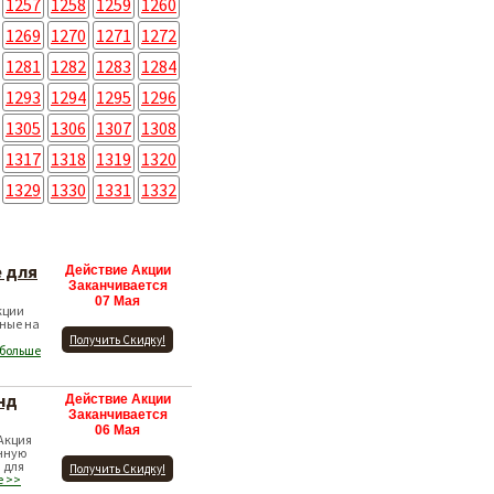
1257
1258
1259
1260
1269
1270
1271
1272
1281
1282
1283
1284
1293
1294
1295
1296
1305
1306
1307
1308
1317
1318
1319
1320
1329
1330
1331
1332
е для
Действие Акции
Заканчивается
07 Мая
кции
нные на
Получить Скидку!
 больше
нд
Действие Акции
Заканчивается
06 Мая
 Акция
нную
 для
Получить Скидку!
е >>