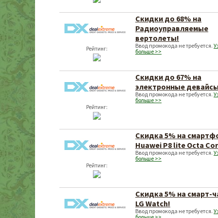
Скидки до 68% на
Радиоуправляемые
вертолеты!
Ввод промокода не требуется.
У
Рейтинг:
больше >>
Скидки до 67% на
электронные девайсы
Ввод промокода не требуется.
У
больше >>
Рейтинг:
Скидка 5% на смартф
Huawei P8 lite Octa Cor
Ввод промокода не требуется.
У
больше >>
Рейтинг:
Скидка 5% на смарт-
LG Watch!
Ввод промокода не требуется.
У
больше >>