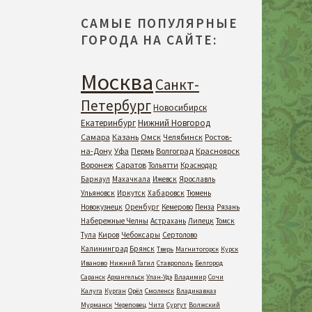
САМЫЕ ПОПУЛЯРНЫЕ
ГОРОДА НА САЙТЕ:
Москва
Санкт-
Петербург
Новосибирск
Екатеринбург
Нижний Новгород
Самара
Казань
Омск
Челябинск
Ростов-
на-Дону
Уфа
Пермь
Волгоград
Красноярск
Воронеж
Саратов
Тольятти
Краснодар
Барнаул
Махачкала
Ижевск
Ярославль
Ульяновск
Иркутск
Хабаровск
Тюмень
Новокузнецк
Оренбург
Кемерово
Пенза
Рязань
Набережные Челны
Астрахань
Липецк
Томск
Тула
Киров
Чебоксары
Сертолово
Калининград
Брянск
Тверь
Магнитогорск
Курск
Иваново
Нижний Тагил
Ставрополь
Белгород
Саранск
Архангельск
Улан-Удэ
Владимир
Сочи
Калуга
Курган
Орёл
Смоленск
Владикавказ
Мурманск
Череповец
Чита
Сургут
Волжский