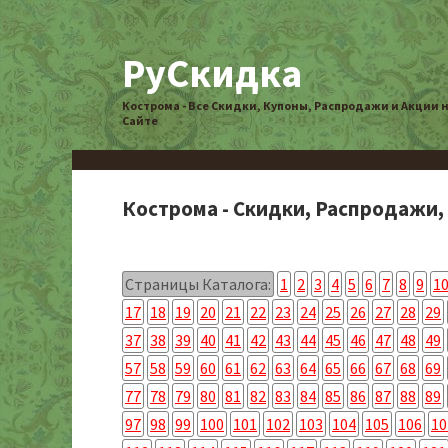
РуСкидка
Кострома - Все Скидки, Купоны, Распродажи и Акции 
Сайте
Кострома - Скидки, Распродажи,
Страницы Каталога:
1
2
3
4
5
6
7
8
9
1
17
18
19
20
21
22
23
24
25
26
27
28
29
37
38
39
40
41
42
43
44
45
46
47
48
49
57
58
59
60
61
62
63
64
65
66
67
68
69
77
78
79
80
81
82
83
84
85
86
87
88
89
97
98
99
100
101
102
103
104
105
106
10