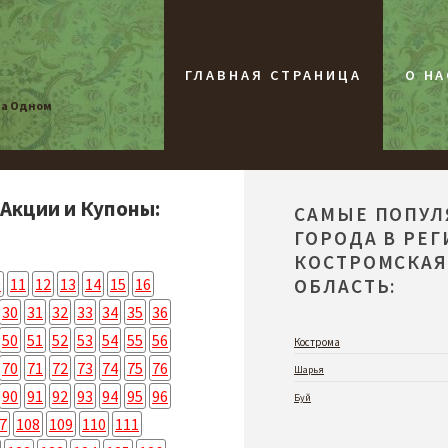
ГЛАВНАЯ СТРАНИЦА
О НА
на Одном
 Акции и Купоны:
САМЫЕ ПОПУ
ГОРОДА В РЕ
КОСТРОМСКА
0
11
12
13
14
15
16
ОБЛАСТЬ:
30
31
32
33
34
35
36
50
51
52
53
54
55
56
Кострома
70
71
72
73
74
75
76
Шарья
90
91
92
93
94
95
96
Буй
7
108
109
110
111