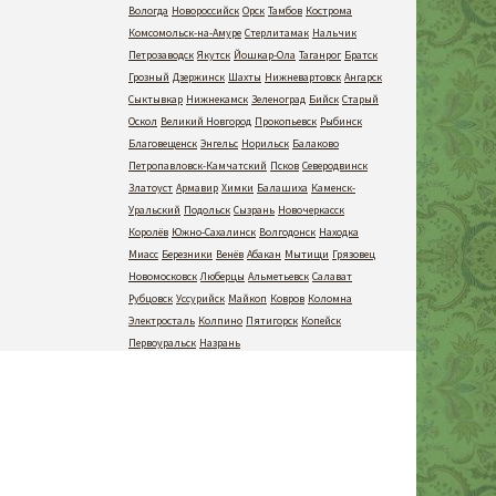
Вологда
Новороссийск
Орск
Тамбов
Кострома
Комсомольск-на-Амуре
Стерлитамак
Нальчик
Петрозаводск
Якутск
Йошкар-Ола
Таганрог
Братск
Грозный
Дзержинск
Шахты
Нижневартовск
Ангарск
Сыктывкар
Нижнекамск
Зеленоград
Бийск
Старый
Оскол
Великий Новгород
Прокопьевск
Рыбинск
Благовещенск
Энгельс
Норильск
Балаково
Петропавловск-Камчатский
Псков
Северодвинск
Златоуст
Армавир
Химки
Балашиха
Каменск-
Уральский
Подольск
Сызрань
Новочеркасск
Королёв
Южно-Сахалинск
Волгодонск
Находка
Миасс
Березники
Венёв
Абакан
Мытищи
Грязовец
Новомосковск
Люберцы
Альметьевск
Салават
Рубцовск
Уссурийск
Майкоп
Ковров
Коломна
Электросталь
Колпино
Пятигорск
Копейск
Первоуральск
Назрань