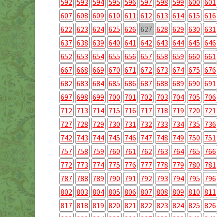
592
593
594
595
596
597
598
599
600
601
607
608
609
610
611
612
613
614
615
616
622
623
624
625
626
627
628
629
630
631
637
638
639
640
641
642
643
644
645
646
652
653
654
655
656
657
658
659
660
661
667
668
669
670
671
672
673
674
675
676
682
683
684
685
686
687
688
689
690
691
697
698
699
700
701
702
703
704
705
706
712
713
714
715
716
717
718
719
720
721
727
728
729
730
731
732
733
734
735
736
742
743
744
745
746
747
748
749
750
751
757
758
759
760
761
762
763
764
765
766
772
773
774
775
776
777
778
779
780
781
787
788
789
790
791
792
793
794
795
796
802
803
804
805
806
807
808
809
810
811
817
818
819
820
821
822
823
824
825
826