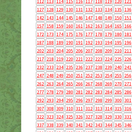
112
113
114
115
116
117
118
119
120
121
127
128
129
130
131
132
133
134
135
136
142
143
144
145
146
147
148
149
150
151
157
158
159
160
161
162
163
164
165
166
172
173
174
175
176
177
178
179
180
181
187
188
189
190
191
192
193
194
195
196
202
203
204
205
206
207
208
209
210
211
217
218
219
220
221
222
223
224
225
226
232
233
234
235
236
237
238
239
240
241
247
248
249
250
251
252
253
254
255
256
262
263
264
265
266
267
268
269
270
271
277
278
279
280
281
282
283
284
285
286
292
293
294
295
296
297
298
299
300
301
307
308
309
310
311
312
313
314
315
316
322
323
324
325
326
327
328
329
330
331
337
338
339
340
341
342
343
344
345
346