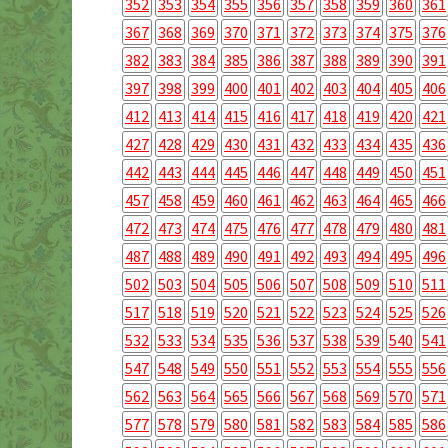
352
353
354
355
356
357
358
359
360
361
367
368
369
370
371
372
373
374
375
376
382
383
384
385
386
387
388
389
390
391
397
398
399
400
401
402
403
404
405
406
412
413
414
415
416
417
418
419
420
421
427
428
429
430
431
432
433
434
435
436
442
443
444
445
446
447
448
449
450
451
457
458
459
460
461
462
463
464
465
466
472
473
474
475
476
477
478
479
480
481
487
488
489
490
491
492
493
494
495
496
502
503
504
505
506
507
508
509
510
511
517
518
519
520
521
522
523
524
525
526
532
533
534
535
536
537
538
539
540
541
547
548
549
550
551
552
553
554
555
556
562
563
564
565
566
567
568
569
570
571
577
578
579
580
581
582
583
584
585
586