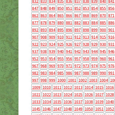
832
833
834
835
836
837
838
839
840
841
847
848
849
850
851
852
853
854
855
856
862
863
864
865
866
867
868
869
870
871
877
878
879
880
881
882
883
884
885
886
892
893
894
895
896
897
898
899
900
901
907
908
909
910
911
912
913
914
915
916
922
923
924
925
926
927
928
929
930
931
937
938
939
940
941
942
943
944
945
946
952
953
954
955
956
957
958
959
960
961
967
968
969
970
971
972
973
974
975
976
982
983
984
985
986
987
988
989
990
991
997
998
999
1000
1001
1002
1003
1004
10
1009
1010
1011
1012
1013
1014
1015
1016
1021
1022
1023
1024
1025
1026
1027
1028
1033
1034
1035
1036
1037
1038
1039
1040
1045
1046
1047
1048
1049
1050
1051
1052