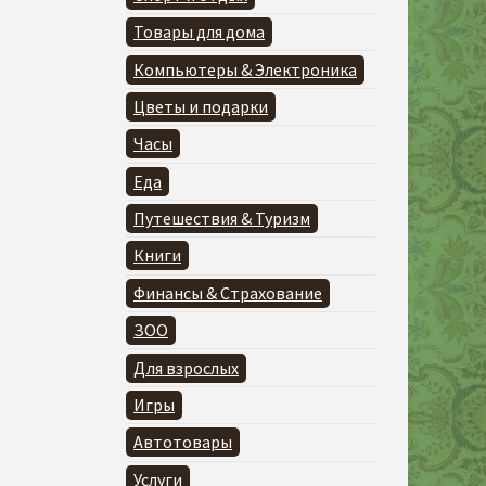
Товары для дома
Компьютеры & Электроника
Цветы и подарки
Часы
Еда
Путешествия & Туризм
Книги
Финансы & Страхование
ЗОО
Для взрослых
Игры
Автотовары
Услуги