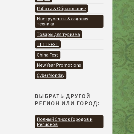
Работа & Образование
Инструменты & садовая
техника
Товары для туризма
11.11 FEST
China Fest
New Year Promotions
CyberMonday
ВЫБРАТЬ ДРУГОЙ
РЕГИОН ИЛИ ГОРОД:
Полный Список Городов и
Регионов