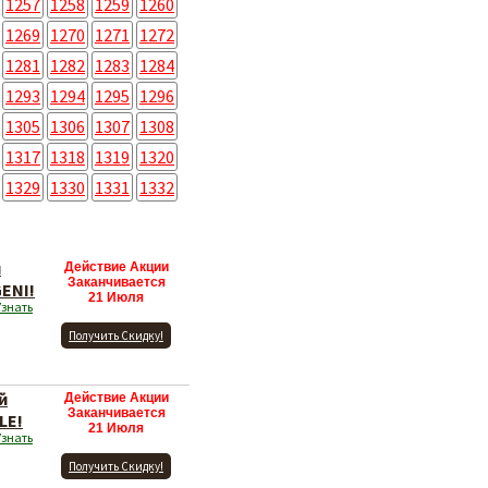
1257
1258
1259
1260
1269
1270
1271
1272
1281
1282
1283
1284
1293
1294
1295
1296
1305
1306
1307
1308
1317
1318
1319
1320
1329
1330
1331
1332
й
Действие Акции
Заканчивается
ENI!
21 Июля
Узнать
Получить Скидку!
й
Действие Акции
Заканчивается
LE!
21 Июля
Узнать
Получить Скидку!