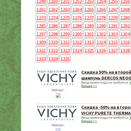
1249
1250
1251
1252
1253
1254
1255
1256
1261
1262
1263
1264
1265
1266
1267
1268
1273
1274
1275
1276
1277
1278
1279
1280
1285
1286
1287
1288
1289
1290
1291
1292
1297
1298
1299
1300
1301
1302
1303
1304
1309
1310
1311
1312
1313
1314
1315
1316
1321
1322
1323
1324
1325
1326
1327
1328
1333
1334
1335
Скидка 50% на второ
шампунь DERCOS NEOG
Ввод промо-кода не требуется.
больше >>
Рейтинг:
Скидка -50% на второ
VICHY PURETE THERMA
Ввод промо-кода не требуется.
больше >>
Рейтинг: