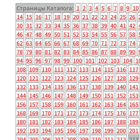
Страницы Каталога:
1
2
3
4
5
6
7
8
9
10
14
15
16
17
18
19
20
21
22
23
24
25
26
30
31
32
33
34
35
36
37
38
39
40
41
42
46
47
48
49
50
51
52
53
54
55
56
57
58
62
63
64
65
66
67
68
69
70
71
72
73
74
78
79
80
81
82
83
84
85
86
87
88
89
90
94
95
96
97
98
99
100
101
102
103
104
1
108
109
110
111
112
113
114
115
116
117
120
121
122
123
124
125
126
127
128
129
132
133
134
135
136
137
138
139
140
141
144
145
146
147
148
149
150
151
152
153
156
157
158
159
160
161
162
163
164
165
168
169
170
171
172
173
174
175
176
177
180
181
182
183
184
185
186
187
188
189
192
193
194
195
196
197
198
199
200
201
204
205
206
207
208
209
210
211
212
213