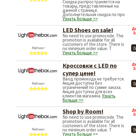
Скидка распространяется на
товары, представленные на
данной странице.
Дополнительная скидка по про
Узнать больше >>
LED Shoes on sale!
Д
З
No need to use promocode. The
promotion is available for all
customers of the store. There is
no minimum order value. T
Рейтинг:
П
Узнать больше >>
Кроссовки с LED по
Д
З
супер цене!
Ввод промокода не требуется.
Акция доступна без
Рейтинг:
П
ограничений по сумме заказа.
Акция доступна для всех
клиентов магазина.
Узнать
больше >>
Shop by Room!
Д
З
No need to use promocode. The
promotion is available for all
customers of the store. There is
no minimum order value. T
Рейтинг:
П
Узнать больше >>