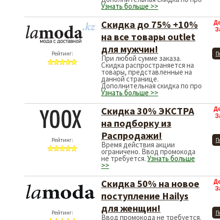
Узнать больше >>
Скидка до 75% +10%
Д
З
на все товары outlet
для мужчин!
Рейтинг:
П
При любой сумме заказа.
Скидка распространяется на
товары, представленные на
данной странице.
Дополнительная скидка по про
Узнать больше >>
Скидка 30% ЭКСТРА
Д
З
на подборку из
Распродажи!
Рейтинг:
П
Время действия акции
ограничено. Ввод промокода
не требуется.
Узнать больше
>>
Скидка 50% на новое
Д
З
поступление Hailys
для женщин!
Рейтинг:
П
Ввод промокода не требуется.