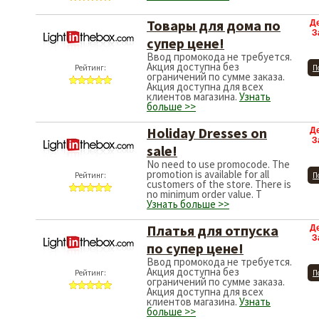
Товары для дома по
Д
З
супер цене!
Ввод промокода не требуется.
Акция доступна без
Рейтинг:
П
ограничений по сумме заказа.
Акция доступна для всех
клиентов магазина.
Узнать
больше >>
Holiday Dresses on
Д
З
sale!
No need to use promocode. The
promotion is available for all
Рейтинг:
П
customers of the store. There is
no minimum order value. T
Узнать больше >>
Платья для отпуска
Д
З
по супер цене!
Ввод промокода не требуется.
Акция доступна без
Рейтинг:
П
ограничений по сумме заказа.
Акция доступна для всех
клиентов магазина.
Узнать
больше >>