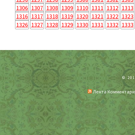
1306
1307
1308
1309
1310
1311
1312
1313
1316
1317
1318
1319
1320
1321
1322
1323
1326
1327
1328
1329
1330
1331
1332
1333
© 20
Лента Комментари