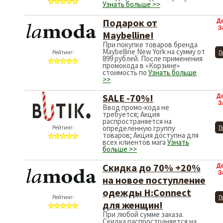
Узнать больше >>
Подарок от
Д
З
Maybelline!
При покупке товаров бренда
Maybelline New York на сумму от
Рейтинг:
П
899 рублей. После применения
промокода в «Корзине»
стоимость по
Узнать больше
>>
SALE -70%!
Д
З
Ввод промо-кода не
требуется; Акция
распространяется на
определенную группу
Рейтинг:
П
товаров; Акция доступна для
всех клиентов мага
Узнать
больше >>
Скидка до 70% +20%
Д
З
на новое поступление
одежды H:Connect
Рейтинг:
П
для женщин!
При любой сумме заказа.
Скидка распространяется на