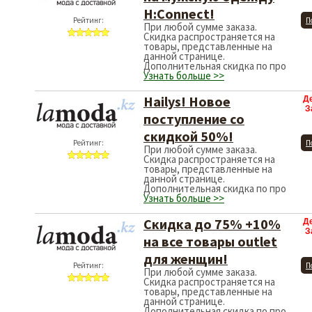
H:Connect!
Рейтинг:
П
При любой сумме заказа.
Скидка распространяется на
товары, представленные на
данной странице.
Дополнительная скидка по про
Узнать больше >>
Hailys! Новое
Д
З
поступление со
скидкой 50%!
Рейтинг:
П
При любой сумме заказа.
Скидка распространяется на
товары, представленные на
данной странице.
Дополнительная скидка по про
Узнать больше >>
Скидка до 75% +10%
Д
З
на все товары outlet
для женщин!
Рейтинг:
П
При любой сумме заказа.
Скидка распространяется на
товары, представленные на
данной странице.
Дополнительная скидка по про