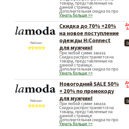
товары, представленные на
данной странице.
Дополнительная скидка по про
Узнать больше >>
Скидка до 70% +20%
Д
З
на новое поступление
одежды H:Connect
Рейтинг:
П
для мужчин!
При любой сумме заказа.
Скидка распространяется на
товары, представленные на
данной странице.
Дополнительная скидка по про
Узнать больше >>
Новогодний SALE 50%
Д
З
+ 20% по промокоду
для мужчин!
Рейтинг:
П
При любой сумме заказа.
Скидка распространяется на
товары, представленные на
данной странице.
Дополнительная скидка по про
Узнать больше >>