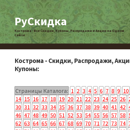
РуСкидка
Кострома - Все Скидки, Купоны, Распродажи и Акции на Одном
Сайте
Кострома - Скидки, Распродажи, Акци
Купоны:
Страницы Каталога:
1
2
3
4
5
6
7
8
9
10
14
15
16
17
18
19
20
21
22
23
24
25
26
30
31
32
33
34
35
36
37
38
39
40
41
42
46
47
48
49
50
51
52
53
54
55
56
57
58
62
63
64
65
66
67
68
69
70
71
72
73
74