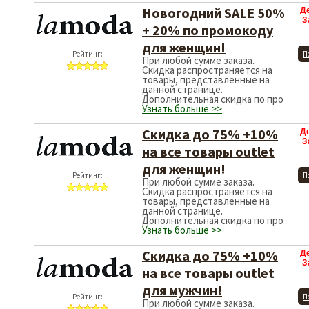
Новогодний SALE 50%
Д
З
+ 20% по промокоду
для женщин!
Рейтинг:
П
При любой сумме заказа.
Скидка распространяется на
товары, представленные на
данной странице.
Дополнительная скидка по про
Узнать больше >>
Скидка до 75% +10%
Д
З
на все товары outlet
для женщин!
Рейтинг:
П
При любой сумме заказа.
Скидка распространяется на
товары, представленные на
данной странице.
Дополнительная скидка по про
Узнать больше >>
Скидка до 75% +10%
Д
З
на все товары outlet
для мужчин!
Рейтинг:
П
При любой сумме заказа.