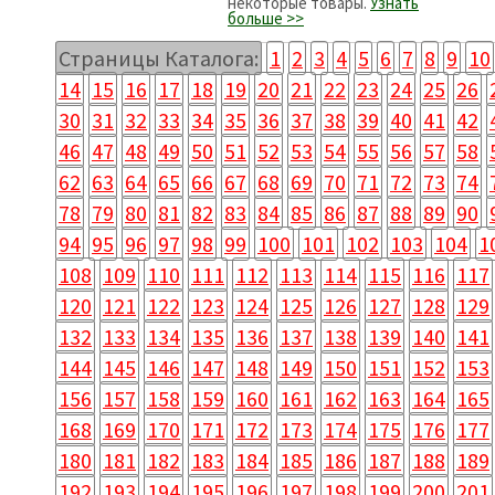
некоторые товары.
Узнать
больше >>
Страницы Каталога:
1
2
3
4
5
6
7
8
9
10
14
15
16
17
18
19
20
21
22
23
24
25
26
30
31
32
33
34
35
36
37
38
39
40
41
42
46
47
48
49
50
51
52
53
54
55
56
57
58
62
63
64
65
66
67
68
69
70
71
72
73
74
78
79
80
81
82
83
84
85
86
87
88
89
90
94
95
96
97
98
99
100
101
102
103
104
1
108
109
110
111
112
113
114
115
116
117
120
121
122
123
124
125
126
127
128
129
132
133
134
135
136
137
138
139
140
141
144
145
146
147
148
149
150
151
152
153
156
157
158
159
160
161
162
163
164
165
168
169
170
171
172
173
174
175
176
177
180
181
182
183
184
185
186
187
188
189
192
193
194
195
196
197
198
199
200
201