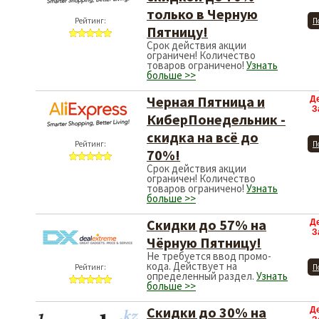
только в Черную
Рейтинг:
П
Пятницу!
Срок действия акции
ограничен! Количество
товаров ограничено!
Узнать
больше >>
Черная Пятница и
Д
З
КиберПонедельник -
скидка на всё до
Рейтинг:
П
70%!
Срок действия акции
ограничен! Количество
товаров ограничено!
Узнать
больше >>
Скидки до 57% на
Д
З
Чёрную Пятницу!
Не требуется ввод промо-
кода. Действует на
Рейтинг:
П
определенный раздел.
Узнать
больше >>
Скидки до 30% на
Д