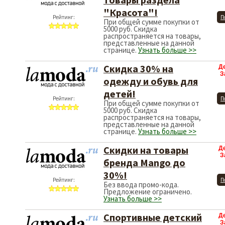
"Красота"!
Рейтинг:
П
При общей сумме покупки от
5000 руб. Скидка
распространяется на товары,
представленные на данной
странице.
Узнать больше >>
Cкидка 30% на
Д
З
одежду и обувь для
детей!
Рейтинг:
П
При общей сумме покупки от
5000 руб. Скидка
распространяется на товары,
представленные на данной
странице.
Узнать больше >>
Скидки на товары
Д
З
бренда Mango до
30%!
Рейтинг:
П
Без ввода промо-кода.
Предложение ограничено.
Узнать больше >>
Спортивные детский
Д
З