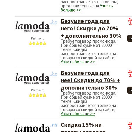
распространяется на товары,
представленные на
Узнать
больше >>
Безумие года для
Д
З
него! Cкидки до 70%
+ дополнительно 30%
Рейтинг:
П
Требуется ввод промо-кода.
При общей сумме от 20000
тенге. Скидка
распространяется только на
товары со скидкой на сайте,
Узнать больше >>
Безумие года для
Д
З
нее! Cкидки до 70% +
дополнительно 30%
Рейтинг:
П
Требуется ввод промо-кода.
При общей сумме от 20000
тенге. Скидка
распространяется только на
товары со скидкой на сайте,
Узнать больше >>
Cкидка 15% на
Д
З
товары раздела