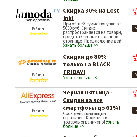
Cкидка 30% на Lost
Д
З
Ink!
При общей сумме покупки от
5000 руб. Скидка
Рейтинг:
П
распространяется на товары,
представленные на данной
странице. Предложение дей
Узнать больше >>
Скидки до 80%
Д
З
только на BLACK
FRIDAY!
Рейтинг:
П
Узнать больше >>
Черная Пятница -
Д
З
Скидки на все
смартфоны до 61%!
Рейтинг:
П
Срок действия акции
ограничен! Количество
товаров ограничено!
Узнать
больше >>
Д