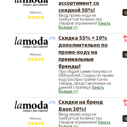
ассортимент со
скидкой 50%!
Рейтинг:
П
Ввод промо-кода не
требуется! Количество
товаров ограничено!
Узнать
больше >>
Cкидка 55% + 10%
Д
З
дополнительно по
промо-коду на
Рейтинг:
П
премиальные
бренды!
При общей сумме покупки от
5000 рублей. Скидка по промо-
коду распространяется на
товары, представленные на
данной странице
Узнать
больше >>
Скидки на бренд
Д
З
Baon 30%!
Ввод промо-кода не
требуется! Количество
Рейтинг:
П
товаров ограничено!
Узнать
больше >>