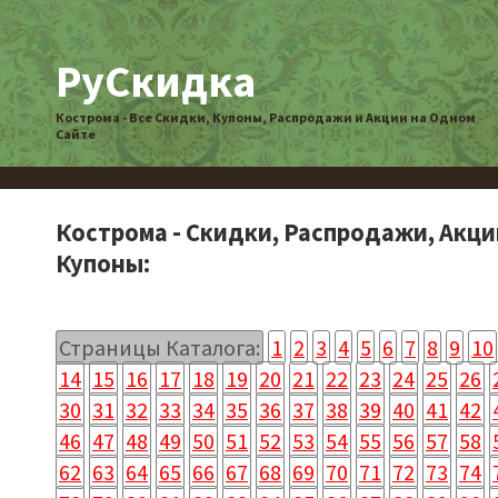
РуСкидка
Кострома - Все Скидки, Купоны, Распродажи и Акции на Одном
Сайте
Кострома - Скидки, Распродажи, Акци
Купоны:
Страницы Каталога:
1
2
3
4
5
6
7
8
9
10
14
15
16
17
18
19
20
21
22
23
24
25
26
30
31
32
33
34
35
36
37
38
39
40
41
42
46
47
48
49
50
51
52
53
54
55
56
57
58
62
63
64
65
66
67
68
69
70
71
72
73
74