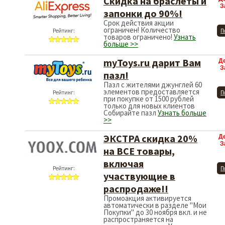
Скидка на браслеты и
З
запонки до 90%!
Срок действия акции
ограничен! Количество
Рейтинг:
П
товаров ограничено!
Узнать
больше >>
myToys.ru дарит Вам
Д
З
пазл!
Пазл с жителями джунглей 60
элементов предоставляется
Рейтинг:
П
при покупке от 1500 рублей
только для новых клиентов
Собирайте пазл
Узнать больше
>>
ЭКСТРА скидка 20%
Д
З
на ВСЕ товары,
включая
Рейтинг:
П
участвующие в
распродаже!!
Промоакция активируется
автоматически в разделе "Мои
Покупки" до 30 ноября вкл. и не
распространяется на