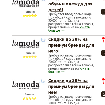
З
обувь и одежду для
детей!
Рейтинг:
П
Требуется ввод промо-кода.
При общей сумме покупки от
20 000 тенге. Скидка
распространяется на товары,
представленные на
Узнать
больше >>
Скидки до 30% на
Д
З
премиум бренды для
него!
Рейтинг:
П
Требуется ввод промо-кода.
При общей сумме покупки от
20 000 тенге. Скидка
распространяется на товары,
представленные на
Узнать
больше >>
Скидки до 30% на
Д
З
премиум бренды для
нее!
Рейтинг:
П
Требуется ввод промо-кода.
При общей сумме покупки от
20 000 тенге. Скидка