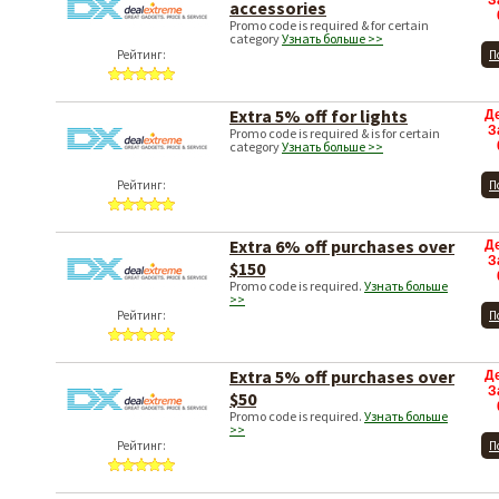
З
accessories
Promo code is required & for certain
category
Узнать больше >>
Рейтинг:
П
Extra 5% off for lights
Д
З
Promo code is required & is for certain
category
Узнать больше >>
Рейтинг:
П
Extra 6% off purchases over
Д
З
$150
Promo code is required.
Узнать больше
>>
Рейтинг:
П
Extra 5% off purchases over
Д
З
$50
Promo code is required.
Узнать больше
>>
Рейтинг:
П