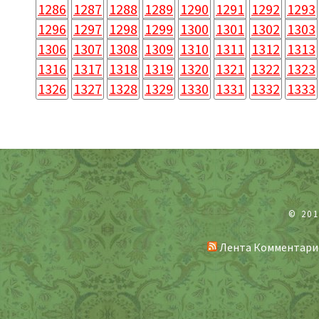
1286
1287
1288
1289
1290
1291
1292
1293
1296
1297
1298
1299
1300
1301
1302
1303
1306
1307
1308
1309
1310
1311
1312
1313
1316
1317
1318
1319
1320
1321
1322
1323
1326
1327
1328
1329
1330
1331
1332
1333
© 20
Лента Комментари