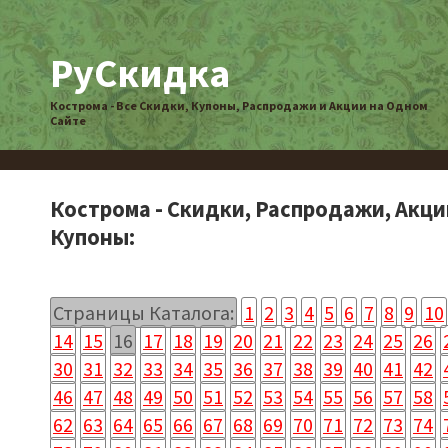
РуСкидка
Кострома - Все Скидки, Купоны, Распродажи и Акции на Одном
Сайте
Кострома - Скидки, Распродажи, Акци
Купоны:
Страницы Каталога:
1
2
3
4
5
6
7
8
9
10
14
15
16
17
18
19
20
21
22
23
24
25
26
30
31
32
33
34
35
36
37
38
39
40
41
42
46
47
48
49
50
51
52
53
54
55
56
57
58
62
63
64
65
66
67
68
69
70
71
72
73
74