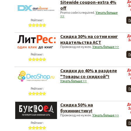
Sitewide coupon-extra 4%
Д
З
off
Promo code is required.
Узнать больше
>>
Рейтинг:
П
Скидка 30% на сотни книг
Д
З
издательства АСТ
Промокод не нужен.
Узнать больше >>
Рейтинг:
П
Скидки до 40% в разделе
Д
З
"Товары со скидкой"!
Узнать больше >>
Рейтинг:
П
Скидка 50% на
Д
З
букиннистику!
Промокод не нужен.
Узнать больше >>
Рейтинг:
П