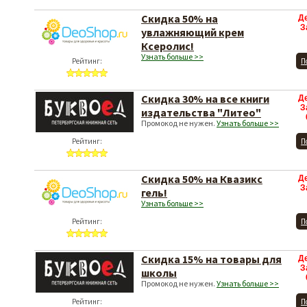
Скидка 50% на
Д
З
увлажняющий крем
Ксеролис!
Узнать больше >>
Рейтинг:
П
Скидка 30% на все книги
Д
З
издательства "Литео"
Промокод не нужен.
Узнать больше >>
Рейтинг:
П
Скидка 50% на Квазикс
Д
З
гель!
Узнать больше >>
Рейтинг:
П
Скидка 15% на товары для
Д
З
школы
Промокод не нужен.
Узнать больше >>
Рейтинг:
П