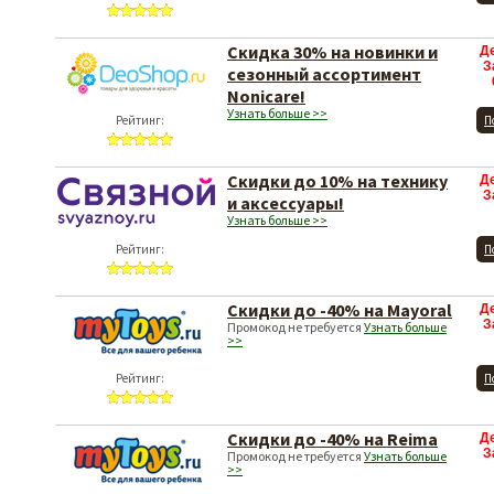
Скидка 30% на новинки и
Д
З
сезонный ассортимент
Nonicare!
Узнать больше >>
Рейтинг:
П
Скидки до 10% на технику
Д
З
и аксессуары!
Узнать больше >>
Рейтинг:
П
Скидки до -40% на Mayoral
Д
З
Промокод не требуется
Узнать больше
>>
Рейтинг:
П
Скидки до -40% на Reima
Д
З
Промокод не требуется
Узнать больше
>>