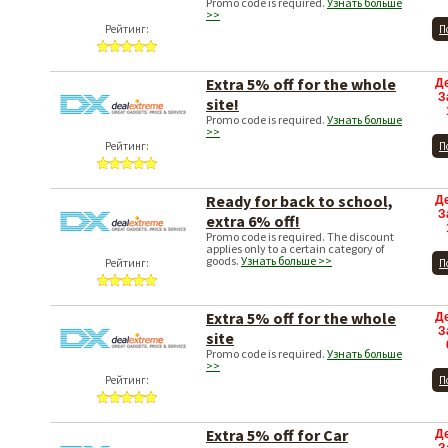
Promo code is required.
Узнать больше
>>
Рейтинг:
П
Extra 5% off for the whole
Д
З
site!
Promo code is required.
Узнать больше
>>
Рейтинг:
П
Ready for back to school,
Д
З
extra 6% off!
Promo code is required. The discount
applies only to a certain category of
goods.
Узнать больше >>
Рейтинг:
П
Extra 5% off for the whole
Д
З
site
Promo code is required.
Узнать больше
>>
Рейтинг:
П
Extra 5% off for Car
Д