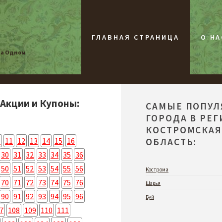
ГЛАВНАЯ СТРАНИЦА
О НА
на Одном
 Акции и Купоны:
САМЫЕ ПОПУ
ГОРОДА В РЕ
КОСТРОМСКА
0
11
12
13
14
15
16
ОБЛАСТЬ:
30
31
32
33
34
35
36
50
51
52
53
54
55
56
Кострома
70
71
72
73
74
75
76
Шарья
90
91
92
93
94
95
96
Буй
7
108
109
110
111