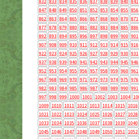
832
833
834
835
836
837
838
839
840
841
847
848
849
850
851
852
853
854
855
856
862
863
864
865
866
867
868
869
870
871
877
878
879
880
881
882
883
884
885
886
892
893
894
895
896
897
898
899
900
901
907
908
909
910
911
912
913
914
915
916
922
923
924
925
926
927
928
929
930
931
937
938
939
940
941
942
943
944
945
946
952
953
954
955
956
957
958
959
960
961
967
968
969
970
971
972
973
974
975
976
982
983
984
985
986
987
988
989
990
991
997
998
999
1000
1001
1002
1003
1004
10
1009
1010
1011
1012
1013
1014
1015
1016
1021
1022
1023
1024
1025
1026
1027
1028
1033
1034
1035
1036
1037
1038
1039
1040
1045
1046
1047
1048
1049
1050
1051
1052