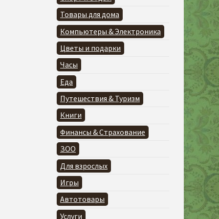
Товары для дома
Компьютеры & Электроника
Цветы и подарки
Часы
Еда
Путешествия & Туризм
Книги
Финансы & Страхование
ЗОО
Для взрослых
Игры
Автотовары
Услуги