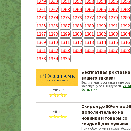
1249
1250
1251
1252
1253
1254
1255
1256
1261
1262
1263
1264
1265
1266
1267
1268
1273
1274
1275
1276
1277
1278
1279
1280
1285
1286
1287
1288
1289
1290
1291
1292
1297
1298
1299
1300
1301
1302
1303
1304
1309
1310
1311
1312
1313
1314
1315
1316
1321
1322
1323
1324
1325
1326
1327
1328
1333
1334
1335
Бесплатная доставка
вашего заказа!
Бесплатная доставка вашего з
за покупку от 4000 рублей.
Узна
больше >>
Рейтинг:
Скидки до 80% + до 5
дополнительно на
Рейтинг:
новинки и товары со
скидкой для мужчин!
При любой сумме заказа. Ассор