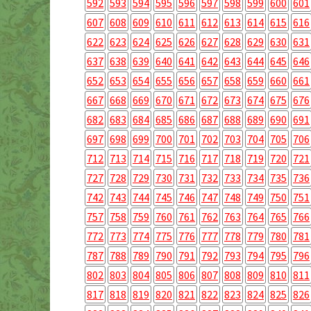
592
593
594
595
596
597
598
599
600
601
607
608
609
610
611
612
613
614
615
616
622
623
624
625
626
627
628
629
630
631
637
638
639
640
641
642
643
644
645
646
652
653
654
655
656
657
658
659
660
661
667
668
669
670
671
672
673
674
675
676
682
683
684
685
686
687
688
689
690
691
697
698
699
700
701
702
703
704
705
706
712
713
714
715
716
717
718
719
720
721
727
728
729
730
731
732
733
734
735
736
742
743
744
745
746
747
748
749
750
751
757
758
759
760
761
762
763
764
765
766
772
773
774
775
776
777
778
779
780
781
787
788
789
790
791
792
793
794
795
796
802
803
804
805
806
807
808
809
810
811
817
818
819
820
821
822
823
824
825
826