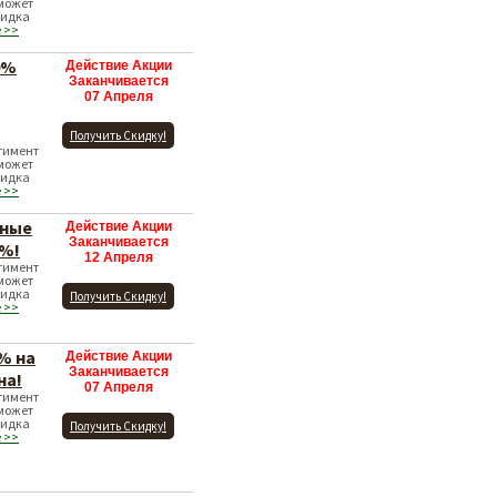
 может
кидка
 >>
0%
Действие Акции
Заканчивается
07 Апреля
Получить Скидку!
тимент
 может
кидка
 >>
ьные
Действие Акции
Заканчивается
0%!
12 Апреля
тимент
 может
кидка
Получить Скидку!
 >>
% на
Действие Акции
Заканчивается
на!
07 Апреля
тимент
 может
кидка
Получить Скидку!
 >>