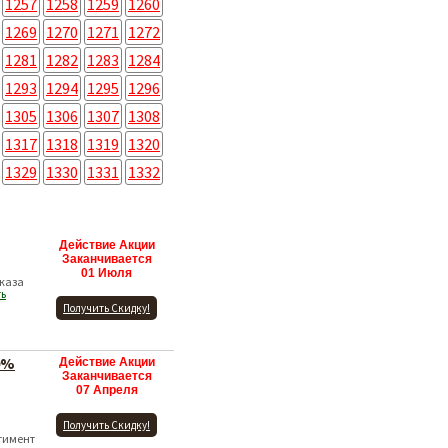
1257
1258
1259
1260
1269
1270
1271
1272
1281
1282
1283
1284
1293
1294
1295
1296
1305
1306
1307
1308
1317
1318
1319
1320
1329
1330
1331
1332
Действие Акции
Заканчивается
01 Июля
аказа
ть
Получить Скидку!
0%
Действие Акции
Заканчивается
07 Апреля
Получить Скидку!
тимент