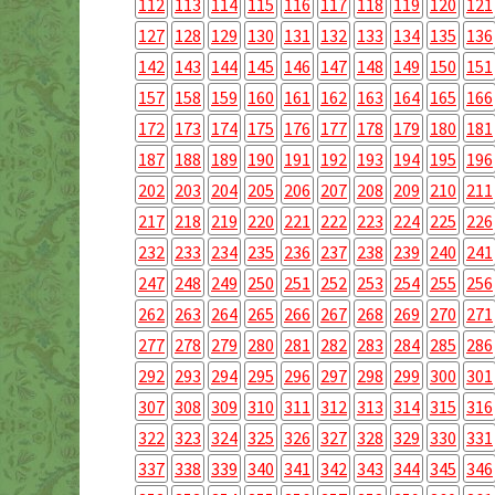
112
113
114
115
116
117
118
119
120
121
127
128
129
130
131
132
133
134
135
136
142
143
144
145
146
147
148
149
150
151
157
158
159
160
161
162
163
164
165
166
172
173
174
175
176
177
178
179
180
181
187
188
189
190
191
192
193
194
195
196
202
203
204
205
206
207
208
209
210
211
217
218
219
220
221
222
223
224
225
226
232
233
234
235
236
237
238
239
240
241
247
248
249
250
251
252
253
254
255
256
262
263
264
265
266
267
268
269
270
271
277
278
279
280
281
282
283
284
285
286
292
293
294
295
296
297
298
299
300
301
307
308
309
310
311
312
313
314
315
316
322
323
324
325
326
327
328
329
330
331
337
338
339
340
341
342
343
344
345
346