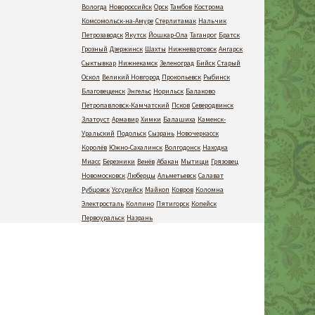
Вологда
Новороссийск
Орск
Тамбов
Кострома
Комсомольск-на-Амуре
Стерлитамак
Нальчик
Петрозаводск
Якутск
Йошкар-Ола
Таганрог
Братск
Грозный
Дзержинск
Шахты
Нижневартовск
Ангарск
Сыктывкар
Нижнекамск
Зеленоград
Бийск
Старый
Оскол
Великий Новгород
Прокопьевск
Рыбинск
Благовещенск
Энгельс
Норильск
Балаково
Петропавловск-Камчатский
Псков
Северодвинск
Златоуст
Армавир
Химки
Балашиха
Каменск-
Уральский
Подольск
Сызрань
Новочеркасск
Королёв
Южно-Сахалинск
Волгодонск
Находка
Миасс
Березники
Венёв
Абакан
Мытищи
Грязовец
Новомосковск
Люберцы
Альметьевск
Салават
Рубцовск
Уссурийск
Майкоп
Ковров
Коломна
Электросталь
Колпино
Пятигорск
Копейск
Первоуральск
Назрань