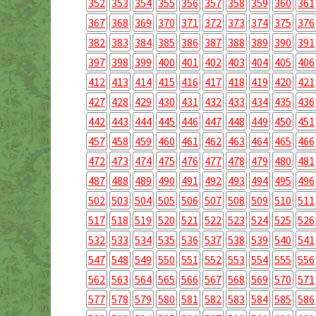
352
353
354
355
356
357
358
359
360
361
367
368
369
370
371
372
373
374
375
376
382
383
384
385
386
387
388
389
390
391
397
398
399
400
401
402
403
404
405
406
412
413
414
415
416
417
418
419
420
421
427
428
429
430
431
432
433
434
435
436
442
443
444
445
446
447
448
449
450
451
457
458
459
460
461
462
463
464
465
466
472
473
474
475
476
477
478
479
480
481
487
488
489
490
491
492
493
494
495
496
502
503
504
505
506
507
508
509
510
511
517
518
519
520
521
522
523
524
525
526
532
533
534
535
536
537
538
539
540
541
547
548
549
550
551
552
553
554
555
556
562
563
564
565
566
567
568
569
570
571
577
578
579
580
581
582
583
584
585
586