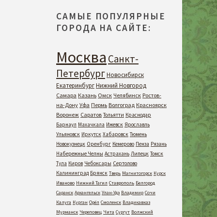
САМЫЕ ПОПУЛЯРНЫЕ
ГОРОДА НА САЙТЕ:
Москва
Санкт-
Петербург
Новосибирск
Екатеринбург
Нижний Новгород
Самара
Казань
Омск
Челябинск
Ростов-
на-Дону
Уфа
Пермь
Волгоград
Красноярск
Воронеж
Саратов
Тольятти
Краснодар
Барнаул
Махачкала
Ижевск
Ярославль
Ульяновск
Иркутск
Хабаровск
Тюмень
Новокузнецк
Оренбург
Кемерово
Пенза
Рязань
Набережные Челны
Астрахань
Липецк
Томск
Тула
Киров
Чебоксары
Сертолово
Калининград
Брянск
Тверь
Магнитогорск
Курск
Иваново
Нижний Тагил
Ставрополь
Белгород
Саранск
Архангельск
Улан-Удэ
Владимир
Сочи
Калуга
Курган
Орёл
Смоленск
Владикавказ
Мурманск
Череповец
Чита
Сургут
Волжский