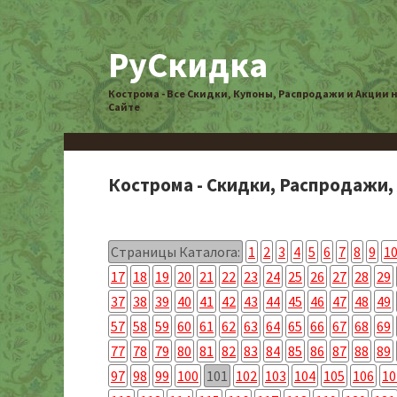
РуСкидка
Кострома - Все Скидки, Купоны, Распродажи и Акции 
Сайте
Кострома - Скидки, Распродажи,
Страницы Каталога:
1
2
3
4
5
6
7
8
9
1
17
18
19
20
21
22
23
24
25
26
27
28
29
37
38
39
40
41
42
43
44
45
46
47
48
49
57
58
59
60
61
62
63
64
65
66
67
68
69
77
78
79
80
81
82
83
84
85
86
87
88
89
97
98
99
100
101
102
103
104
105
106
10