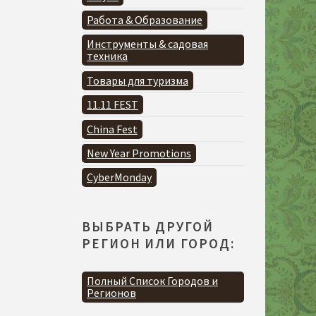
Работа & Образование
Инструменты & садовая
техника
Товары для туризма
11.11 FEST
China Fest
New Year Promotions
CyberMonday
ВЫБРАТЬ ДРУГОЙ
РЕГИОН ИЛИ ГОРОД:
Полный Список Городов и
Регионов