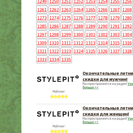
1249
1250
1251
1252
1253
1254
1255
1256
1261
1262
1263
1264
1265
1266
1267
1268
1273
1274
1275
1276
1277
1278
1279
1280
1285
1286
1287
1288
1289
1290
1291
1292
1297
1298
1299
1300
1301
1302
1303
1304
1309
1310
1311
1312
1313
1314
1315
1316
1321
1322
1323
1324
1325
1326
1327
1328
1333
1334
1335
Окончательные летн
скидки для мужчин!
Распространяется на радел!
Узн
больше >>
Рейтинг:
Окончательные летн
скидки для женщин!
Распространяется на радел!
Узн
больше >>
Рейтинг: