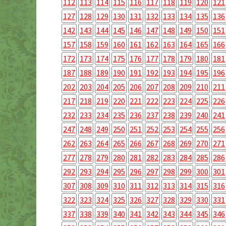
112
113
114
115
116
117
118
119
120
121
127
128
129
130
131
132
133
134
135
136
142
143
144
145
146
147
148
149
150
151
157
158
159
160
161
162
163
164
165
166
172
173
174
175
176
177
178
179
180
181
187
188
189
190
191
192
193
194
195
196
202
203
204
205
206
207
208
209
210
211
217
218
219
220
221
222
223
224
225
226
232
233
234
235
236
237
238
239
240
241
247
248
249
250
251
252
253
254
255
256
262
263
264
265
266
267
268
269
270
271
277
278
279
280
281
282
283
284
285
286
292
293
294
295
296
297
298
299
300
301
307
308
309
310
311
312
313
314
315
316
322
323
324
325
326
327
328
329
330
331
337
338
339
340
341
342
343
344
345
346