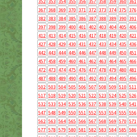
352
353
354
355
356
357
358
359
360
361
367
368
369
370
371
372
373
374
375
376
382
383
384
385
386
387
388
389
390
391
397
398
399
400
401
402
403
404
405
406
412
413
414
415
416
417
418
419
420
421
427
428
429
430
431
432
433
434
435
436
442
443
444
445
446
447
448
449
450
451
457
458
459
460
461
462
463
464
465
466
472
473
474
475
476
477
478
479
480
481
487
488
489
490
491
492
493
494
495
496
502
503
504
505
506
507
508
509
510
511
517
518
519
520
521
522
523
524
525
526
532
533
534
535
536
537
538
539
540
541
547
548
549
550
551
552
553
554
555
556
562
563
564
565
566
567
568
569
570
571
577
578
579
580
581
582
583
584
585
586