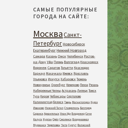
САМЫЕ ПОПУЛЯРНЫЕ
ГОРОДА НА САЙТЕ:
Москва
Санкт-
Петербург
Новосибирск
Екатеринбург
Нижний Новгород
Самара
Казань
Омск
Челябинск
Ростов-
на-Дону
Уфа
Пермь
Волгоград
Красноярск
Воронеж
Саратов
Тольятти
Краснодар
Барнаул
Махачкала
Ижевск
Ярославль
Ульяновск
Иркутск
Хабаровск
Тюмень
Новокузнецк
Оренбург
Кемерово
Пенза
Рязань
Набережные Челны
Астрахань
Липецк
Томск
Тула
Киров
Чебоксары
Сертолово
Калининград
Брянск
Тверь
Магнитогорск
Курск
Иваново
Нижний Тагил
Ставрополь
Белгород
Саранск
Архангельск
Улан-Удэ
Владимир
Сочи
Калуга
Курган
Орёл
Смоленск
Владикавказ
Мурманск
Череповец
Чита
Сургут
Волжский