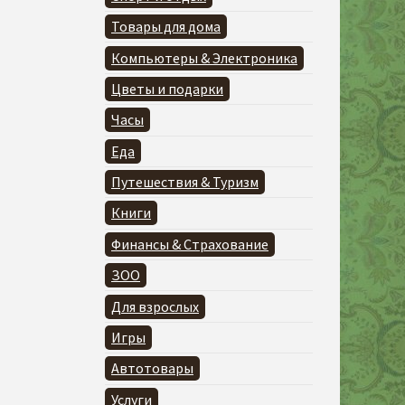
Товары для дома
Компьютеры & Электроника
Цветы и подарки
Часы
Еда
Путешествия & Туризм
Книги
Финансы & Страхование
ЗОО
Для взрослых
Игры
Автотовары
Услуги