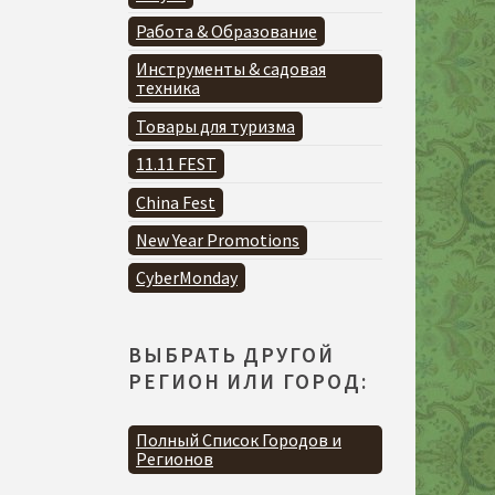
Работа & Образование
Инструменты & садовая
техника
Товары для туризма
11.11 FEST
China Fest
New Year Promotions
CyberMonday
ВЫБРАТЬ ДРУГОЙ
РЕГИОН ИЛИ ГОРОД:
Полный Список Городов и
Регионов