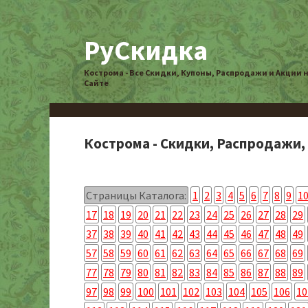
РуСкидка
Кострома - Все Скидки, Купоны, Распродажи и Акции 
Сайте
Кострома - Скидки, Распродажи,
Страницы Каталога:
1
2
3
4
5
6
7
8
9
1
17
18
19
20
21
22
23
24
25
26
27
28
29
37
38
39
40
41
42
43
44
45
46
47
48
49
57
58
59
60
61
62
63
64
65
66
67
68
69
77
78
79
80
81
82
83
84
85
86
87
88
89
97
98
99
100
101
102
103
104
105
106
10