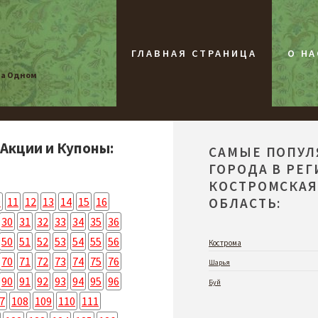
ГЛАВНАЯ СТРАНИЦА
О НА
на Одном
 Акции и Купоны:
САМЫЕ ПОПУ
ГОРОДА В РЕ
КОСТРОМСКА
0
11
12
13
14
15
16
ОБЛАСТЬ:
30
31
32
33
34
35
36
50
51
52
53
54
55
56
Кострома
70
71
72
73
74
75
76
Шарья
90
91
92
93
94
95
96
Буй
7
108
109
110
111