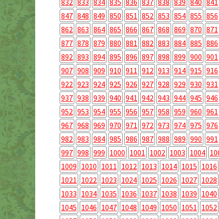
832
833
834
835
836
837
838
839
840
841
847
848
849
850
851
852
853
854
855
856
862
863
864
865
866
867
868
869
870
871
877
878
879
880
881
882
883
884
885
886
892
893
894
895
896
897
898
899
900
901
907
908
909
910
911
912
913
914
915
916
922
923
924
925
926
927
928
929
930
931
937
938
939
940
941
942
943
944
945
946
952
953
954
955
956
957
958
959
960
961
967
968
969
970
971
972
973
974
975
976
982
983
984
985
986
987
988
989
990
991
997
998
999
1000
1001
1002
1003
1004
10
1009
1010
1011
1012
1013
1014
1015
1016
1021
1022
1023
1024
1025
1026
1027
1028
1033
1034
1035
1036
1037
1038
1039
1040
1045
1046
1047
1048
1049
1050
1051
1052