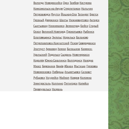
Вологда
Новороссийск
Орск
Тамбов
Кострома
Комсомольск-на-Амуре
Стерлитамак
Нальчик
Петрозаводск
Якутск
Йошкар-Ола
Таганрог
Братск
Грозный
Дзержинск
Шахты
Нижневартовск
Ангарск
Сыктывкар
Нижнекамск
Зеленоград
Бийск
Старый
Оскол
Великий Новгород
Прокопьевск
Рыбинск
Благовещенск
Энгельс
Норильск
Балаково
Петропавловск-Камчатский
Псков
Северодвинск
Златоуст
Армавир
Химки
Балашиха
Каменск-
Уральский
Подольск
Сызрань
Новочеркасск
Королёв
Южно-Сахалинск
Волгодонск
Находка
Миасс
Березники
Венёв
Абакан
Мытищи
Грязовец
Новомосковск
Люберцы
Альметьевск
Салават
Рубцовск
Уссурийск
Майкоп
Ковров
Коломна
Электросталь
Колпино
Пятигорск
Копейск
Первоуральск
Назрань