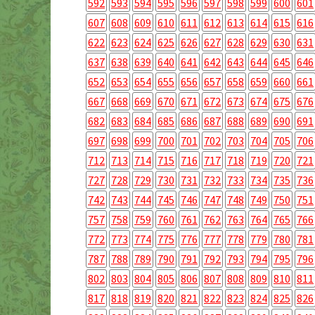
592
593
594
595
596
597
598
599
600
601
607
608
609
610
611
612
613
614
615
616
622
623
624
625
626
627
628
629
630
631
637
638
639
640
641
642
643
644
645
646
652
653
654
655
656
657
658
659
660
661
667
668
669
670
671
672
673
674
675
676
682
683
684
685
686
687
688
689
690
691
697
698
699
700
701
702
703
704
705
706
712
713
714
715
716
717
718
719
720
721
727
728
729
730
731
732
733
734
735
736
742
743
744
745
746
747
748
749
750
751
757
758
759
760
761
762
763
764
765
766
772
773
774
775
776
777
778
779
780
781
787
788
789
790
791
792
793
794
795
796
802
803
804
805
806
807
808
809
810
811
817
818
819
820
821
822
823
824
825
826