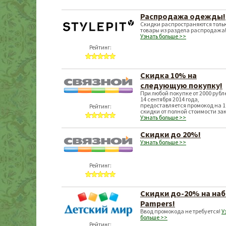
Распродажа одежды!
Скидки распространяются толь
товары из раздела распродажа
Узнать больше >>
Рейтинг:
Скидка 10% на
следующую покупку!
При любой покупке от 2000 рубл
14 сентября 2014 года,
предоставляется промокод на 
Рейтинг:
скидки от полной стоимости за
Узнать больше >>
Скидки до 20%!
Узнать больше >>
Рейтинг:
Скидки до-20% на на
Pampers!
Ввод промокода не требуется!
У
больше >>
Рейтинг: