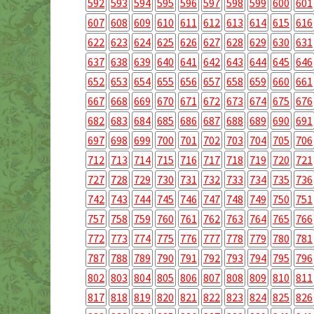
592
593
594
595
596
597
598
599
600
601
607
608
609
610
611
612
613
614
615
616
622
623
624
625
626
627
628
629
630
631
637
638
639
640
641
642
643
644
645
646
652
653
654
655
656
657
658
659
660
661
667
668
669
670
671
672
673
674
675
676
682
683
684
685
686
687
688
689
690
691
697
698
699
700
701
702
703
704
705
706
712
713
714
715
716
717
718
719
720
721
727
728
729
730
731
732
733
734
735
736
742
743
744
745
746
747
748
749
750
751
757
758
759
760
761
762
763
764
765
766
772
773
774
775
776
777
778
779
780
781
787
788
789
790
791
792
793
794
795
796
802
803
804
805
806
807
808
809
810
811
817
818
819
820
821
822
823
824
825
826