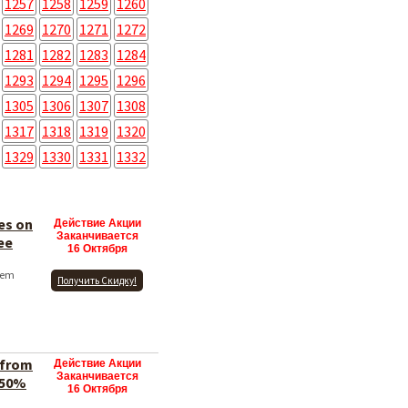
1257
1258
1259
1260
1269
1270
1271
1272
1281
1282
1283
1284
1293
1294
1295
1296
1305
1306
1307
1308
1317
1318
1319
1320
1329
1330
1331
1332
es on
Действие Акции
Заканчивается
ee
16 Октября
item
Получить Скидку!
 from
Действие Акции
Заканчивается
 50%
16 Октября