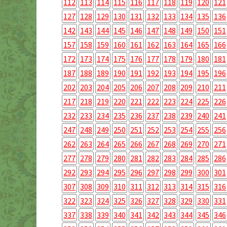
112
113
114
115
116
117
118
119
120
121
127
128
129
130
131
132
133
134
135
136
142
143
144
145
146
147
148
149
150
151
157
158
159
160
161
162
163
164
165
166
172
173
174
175
176
177
178
179
180
181
187
188
189
190
191
192
193
194
195
196
202
203
204
205
206
207
208
209
210
211
217
218
219
220
221
222
223
224
225
226
232
233
234
235
236
237
238
239
240
241
247
248
249
250
251
252
253
254
255
256
262
263
264
265
266
267
268
269
270
271
277
278
279
280
281
282
283
284
285
286
292
293
294
295
296
297
298
299
300
301
307
308
309
310
311
312
313
314
315
316
322
323
324
325
326
327
328
329
330
331
337
338
339
340
341
342
343
344
345
346