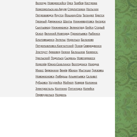
Вологда
Новороссийск
Орск
Тамбов
Кострома
Комсомольск-на-Амуре
Стерлитамак
Нальчик
Петрозаводск
Якутск
Йошкар-Ола
Таганрог
Братск
Грозный
Дзержинск
Шахты
Нижневартовск
Ангарск
Сыктывкар
Нижнекамск
Зеленоград
Бийск
Старый
Оскол
Великий Новгород
Прокопьевск
Рыбинск
Благовещенск
Энгельс
Норильск
Балаково
Петропавловск-Камчатский
Псков
Северодвинск
Златоуст
Армавир
Химки
Балашиха
Каменск-
Уральский
Подольск
Сызрань
Новочеркасск
Королёв
Южно-Сахалинск
Волгодонск
Находка
Миасс
Березники
Венёв
Абакан
Мытищи
Грязовец
Новомосковск
Люберцы
Альметьевск
Салават
Рубцовск
Уссурийск
Майкоп
Ковров
Коломна
Электросталь
Колпино
Пятигорск
Копейск
Первоуральск
Назрань