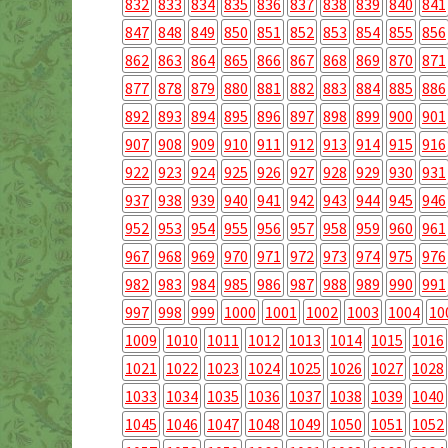
832
833
834
835
836
837
838
839
840
841
847
848
849
850
851
852
853
854
855
856
862
863
864
865
866
867
868
869
870
871
877
878
879
880
881
882
883
884
885
886
892
893
894
895
896
897
898
899
900
901
907
908
909
910
911
912
913
914
915
916
922
923
924
925
926
927
928
929
930
931
937
938
939
940
941
942
943
944
945
946
952
953
954
955
956
957
958
959
960
961
967
968
969
970
971
972
973
974
975
976
982
983
984
985
986
987
988
989
990
991
997
998
999
1000
1001
1002
1003
1004
10
1009
1010
1011
1012
1013
1014
1015
1016
1021
1022
1023
1024
1025
1026
1027
1028
1033
1034
1035
1036
1037
1038
1039
1040
1045
1046
1047
1048
1049
1050
1051
1052