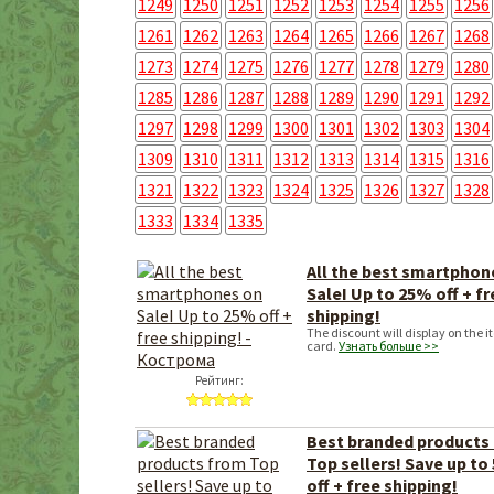
1249
1250
1251
1252
1253
1254
1255
1256
1261
1262
1263
1264
1265
1266
1267
1268
1273
1274
1275
1276
1277
1278
1279
1280
1285
1286
1287
1288
1289
1290
1291
1292
1297
1298
1299
1300
1301
1302
1303
1304
1309
1310
1311
1312
1313
1314
1315
1316
1321
1322
1323
1324
1325
1326
1327
1328
1333
1334
1335
All the best smartphon
SaleI Up to 25% off + fr
shipping!
The discount will display on the 
card.
Узнать больше >>
Рейтинг:
Best branded products
Top sellers! Save up to
off + free shipping!