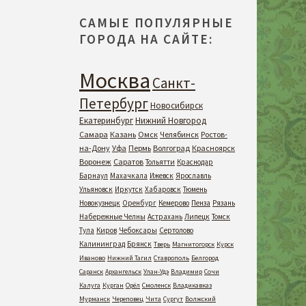
САМЫЕ ПОПУЛЯРНЫЕ
ГОРОДА НА САЙТЕ:
Москва
Санкт-
Петербург
Новосибирск
Екатеринбург
Нижний Новгород
Самара
Казань
Омск
Челябинск
Ростов-
на-Дону
Уфа
Пермь
Волгоград
Красноярск
Воронеж
Саратов
Тольятти
Краснодар
Барнаул
Махачкала
Ижевск
Ярославль
Ульяновск
Иркутск
Хабаровск
Тюмень
Новокузнецк
Оренбург
Кемерово
Пенза
Рязань
Набережные Челны
Астрахань
Липецк
Томск
Тула
Киров
Чебоксары
Сертолово
Калининград
Брянск
Тверь
Магнитогорск
Курск
Иваново
Нижний Тагил
Ставрополь
Белгород
Саранск
Архангельск
Улан-Удэ
Владимир
Сочи
Калуга
Курган
Орёл
Смоленск
Владикавказ
Мурманск
Череповец
Чита
Сургут
Волжский