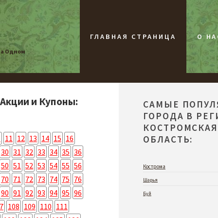
ГЛАВНАЯ СТРАНИЦА
О НА
на Одном
 Акции и Купоны:
САМЫЕ ПОПУ
ГОРОДА В РЕ
КОСТРОМСКА
0
11
12
13
14
15
16
ОБЛАСТЬ:
30
31
32
33
34
35
36
50
51
52
53
54
55
56
Кострома
70
71
72
73
74
75
76
Шарья
90
91
92
93
94
95
96
Буй
7
108
109
110
111