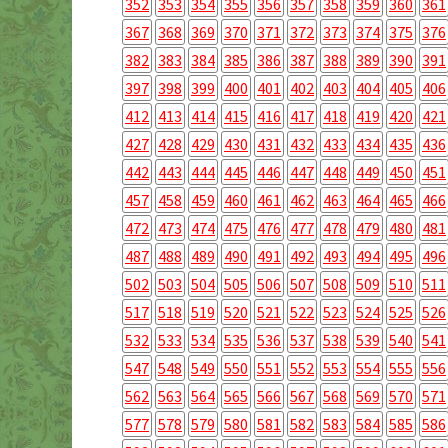
352
353
354
355
356
357
358
359
360
361
367
368
369
370
371
372
373
374
375
376
382
383
384
385
386
387
388
389
390
391
397
398
399
400
401
402
403
404
405
406
412
413
414
415
416
417
418
419
420
421
427
428
429
430
431
432
433
434
435
436
442
443
444
445
446
447
448
449
450
451
457
458
459
460
461
462
463
464
465
466
472
473
474
475
476
477
478
479
480
481
487
488
489
490
491
492
493
494
495
496
502
503
504
505
506
507
508
509
510
511
517
518
519
520
521
522
523
524
525
526
532
533
534
535
536
537
538
539
540
541
547
548
549
550
551
552
553
554
555
556
562
563
564
565
566
567
568
569
570
571
577
578
579
580
581
582
583
584
585
586