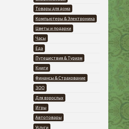
Товары для дома
Компьютеры & Электроника
Цветы и подарки
Часы
Еда
Путешествия & Туризм
Книги
Финансы & Страхование
ЗОО
Для взрослых
Игры
Автотовары
Услуги