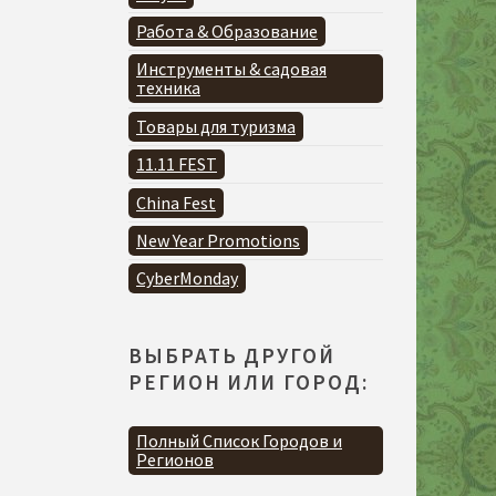
Работа & Образование
Инструменты & садовая
техника
Товары для туризма
11.11 FEST
China Fest
New Year Promotions
CyberMonday
ВЫБРАТЬ ДРУГОЙ
РЕГИОН ИЛИ ГОРОД:
Полный Список Городов и
Регионов