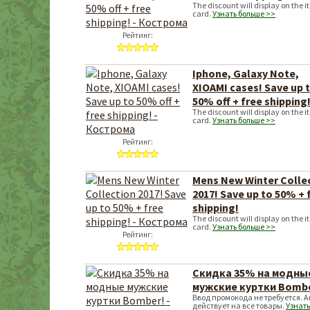
The discount will display on the 
card.
Узнать больше >>
Рейтинг:
Iphone, Galaxy Note,
XIOAMI cases! Save up 
50% off + free shipping
The discount will display on the 
card.
Узнать больше >>
Рейтинг:
Mens New Winter Colle
2017! Save up to 50% + 
shipping!
The discount will display on the 
card.
Узнать больше >>
Рейтинг:
Скидка 35% на модны
мужские куртки Bombe
Ввод промокода не требуется. 
действует на все товары.
Узнать