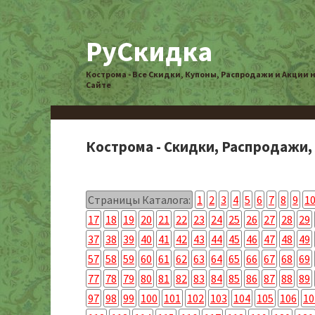
РуСкидка
Кострома - Все Скидки, Купоны, Распродажи и Акции 
Сайте
Кострома - Скидки, Распродажи,
Страницы Каталога:
1
2
3
4
5
6
7
8
9
1
17
18
19
20
21
22
23
24
25
26
27
28
29
37
38
39
40
41
42
43
44
45
46
47
48
49
57
58
59
60
61
62
63
64
65
66
67
68
69
77
78
79
80
81
82
83
84
85
86
87
88
89
97
98
99
100
101
102
103
104
105
106
10