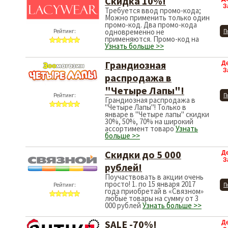
Скидка 10%!
З
Требуется ввод промо-кода;
Можно применить только один
промо-код. Два промо-кода
одновременно не
Рейтинг:
П
применяются. Промо-код на
Узнать больше >>
Грандиозная
Д
З
распродажа в
"Четыре Лапы"!
Рейтинг:
П
Грандиозная распродажа в
"Четыре Лапы"! Только в
январе в "Четыре лапы" скидки
30%, 50%, 70% на широкий
ассортимент товаро
Узнать
больше >>
Cкидки до 5 000
Д
З
рублей!
Поучаствовать в акции очень
просто! 1. по 15 января 2017
Рейтинг:
П
года приобретай в «Связном»
любые товары на сумму от 3
000 рублей
Узнать больше >>
SALE -70%!
Д