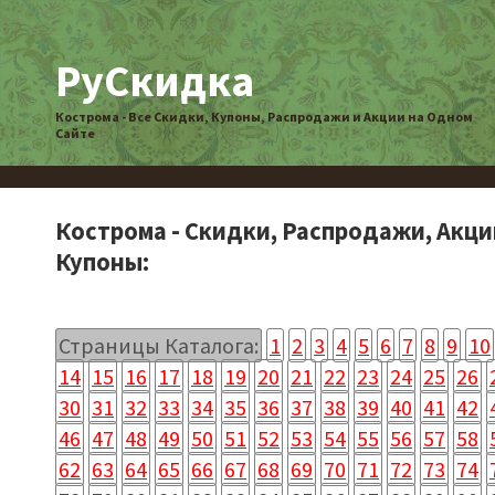
РуСкидка
Кострома - Все Скидки, Купоны, Распродажи и Акции на Одном
Сайте
Кострома - Скидки, Распродажи, Акци
Купоны:
Страницы Каталога:
1
2
3
4
5
6
7
8
9
10
14
15
16
17
18
19
20
21
22
23
24
25
26
30
31
32
33
34
35
36
37
38
39
40
41
42
46
47
48
49
50
51
52
53
54
55
56
57
58
62
63
64
65
66
67
68
69
70
71
72
73
74