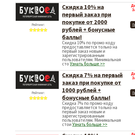
Скидка 10% на
Д
З
первый заказ при
покупке от 2000
Рейтинг:
П
рублей + бонусные
баллы!
Скидка 10% по промо-коду
предоставляется только на
первый заказ новым и
зарегистрированным
пользователям. Минимальная
сто
Узнать больше >>
Скидка 7% на первый
Д
З
заказ при покупке от
1000 рублей +
Рейтинг:
П
бонусные баллы!
Скидка 7% по промо-коду
предоставляется только на
первый заказ новым и
зарегистрированным
пользователям. Минимальная
стои
Узнать больше >>
Д