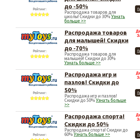
до -50%
Рейтинг:
П
Распродажа товаров для
школы! Скидки до 30%
Узнать
больше >>
Распродажа товаров
Д
З
для малышей! Скидки
до -70%
Рейтинг:
П
Распродажа товаров для
малышей! Скидки до 30%
Узнать больше >>
Распродажа игр и
Д
З
пазлов! Скидки до
50%
Рейтинг:
П
Распродажа игр и пазлов!
Скидки до 50%
Узнать больше
>>
Распродажа спорта!
Д
З
Скидки до 50%
Распродажа спорта! Скидки до
60%
Узнать больше >>
Рейтинг:
П