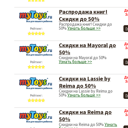
Распродажа книг!
Д
З
Скидки до 50%
Распродажа книг! Скидки до
50%
Узнать больше >>
Рейтинг:
П
Скидки на Mayoral до
Д
З
50%
Скидки на Mayoral до 50%
Узнать больше >>
Рейтинг:
П
Скидки на Lassie by
Д
З
Reima до 50%
Скидки на Lassie by Reima до
50%
Узнать больше >>
Рейтинг:
П
Скидки на Reima до
Д
З
50%
Скидки на Reima до 50%
Узнать