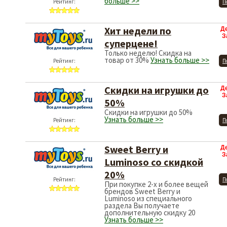
больше >>
Рейтинг:
П
Хит недели по
Д
З
суперцене!
Только неделю! Скидка на
товар от 30%
Узнать больше >>
Рейтинг:
П
Скидки на игрушки до
Д
З
50%
Скидки на игрушки до 50%
Узнать больше >>
Рейтинг:
П
Sweet Berry и
Д
З
Luminoso со скидкой
20%
Рейтинг:
П
При покупке 2-х и более вещей
брендов Sweet Berry и
Luminoso из специального
раздела Вы получаете
дополнительную скидку 20
Узнать больше >>