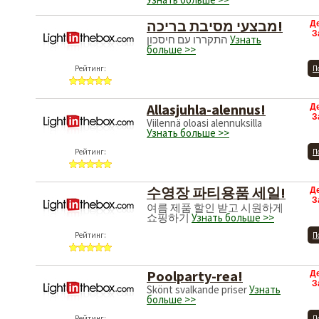
מבצעי מסיבת בריכה!
Д
З
התקררו עם חיסכון
Узнать
больше >>
Рейтинг:
П
Allasjuhla-alennus!
Д
З
Viilennä oloasi alennuksilla
Узнать больше >>
Рейтинг:
П
수영장 파티용품 세일!
Д
З
여름 제품 할인 받고 시원하게
쇼핑하기
Узнать больше >>
Рейтинг:
П
Poolparty-rea!
Д
З
Skönt svalkande priser
Узнать
больше >>
Рейтинг:
П