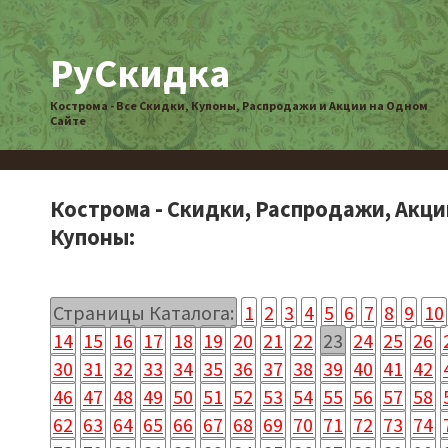
РуСкидка
Кострома - Все Скидки, Купоны, Распродажи и Акции на Одном
Сайте
Кострома - Скидки, Распродажи, Акци
Купоны:
Страницы Каталога:
1
2
3
4
5
6
7
8
9
10
14
15
16
17
18
19
20
21
22
23
24
25
26
30
31
32
33
34
35
36
37
38
39
40
41
42
46
47
48
49
50
51
52
53
54
55
56
57
58
62
63
64
65
66
67
68
69
70
71
72
73
74