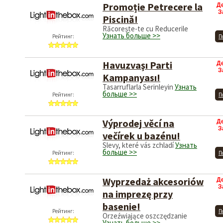
Promoție Petrecere la
Д
З
Piscină!
Răcorește-te cu Reducerile
Узнать больше >>
Рейтинг:
П
Havuzvaşı Parti
Д
З
Kampanyası!
Tasarruflarla Serinleyin
Узнать
больше >>
Рейтинг:
П
Výprodej věcí na
Д
З
večírek u bazénu!
Slevy, které vás zchladí
Узнать
больше >>
Рейтинг:
П
Wyprzedaż akcesoriów
Д
З
na imprezę przy
basenie!
Рейтинг:
П
Orzeźwiające oszczędzanie
Узнать больше >>