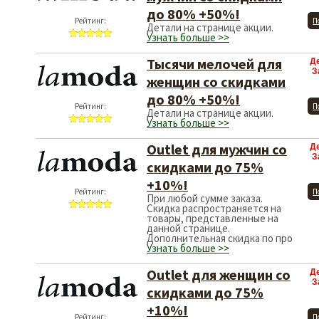
до 80% +50%!
Рейтинг:
П
Детали на странице акции.
Узнать больше >>
Тысячи мелочей для
Д
З
женщин со скидками
до 80% +50%!
Рейтинг:
П
Детали на странице акции.
Узнать больше >>
Outlet для мужчин со
Д
З
скидками до 75%
+10%!
Рейтинг:
П
При любой сумме заказа.
Скидка распространяется на
товары, представленные на
данной странице.
Дополнительная скидка по про
Узнать больше >>
Outlet для женщин со
Д
З
скидками до 75%
+10%!
Рейтинг:
П