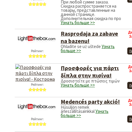
При любой сумме заказа.
Скидка распространяется на
товары, представленные на
данной странице.
Дополнительная скидка по про
Узнать больше >>
Rasprodaja za zabave
Д
З
na bazenu!
Ohladite se uz uštede
Узнать
больше >>
Рейтинг:
П
Προσφορές για πάρτι
Д
З
δίπλα στην πισίνα!
Δροσιστείτε με πτώσεις τιμών
Узнать больше >>
Рейтинг:
П
Medencés party akció!
Д
З
Hűsüljön remek
árleszállításainkkal
Узнать
больше >>
Рейтинг:
П