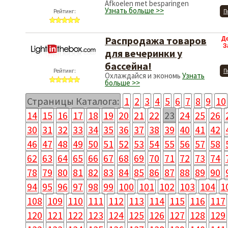
Afkoelen met besparingen
Узнать больше >>
Рейтинг:
П
Распродажа товаров
Д
З
для вечеринки у
бассейна!
Рейтинг:
П
Охлаждайся и экономь
Узнать
больше >>
Страницы Каталога:
1
2
3
4
5
6
7
8
9
10
14
15
16
17
18
19
20
21
22
23
24
25
26
30
31
32
33
34
35
36
37
38
39
40
41
42
46
47
48
49
50
51
52
53
54
55
56
57
58
62
63
64
65
66
67
68
69
70
71
72
73
74
78
79
80
81
82
83
84
85
86
87
88
89
90
94
95
96
97
98
99
100
101
102
103
104
1
108
109
110
111
112
113
114
115
116
117
120
121
122
123
124
125
126
127
128
129