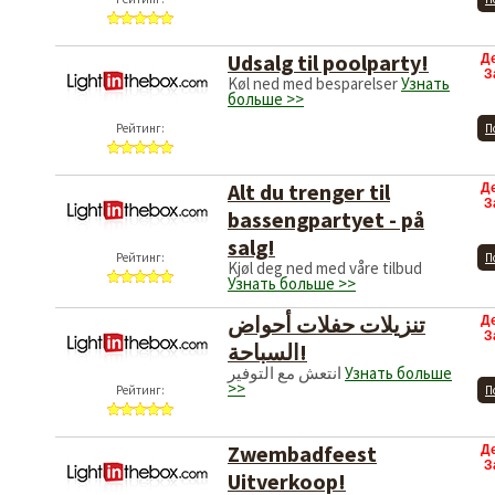
Udsalg til poolparty!
Д
З
Køl ned med besparelser
Узнать
больше >>
Рейтинг:
П
Alt du trenger til
Д
З
bassengpartyet - på
salg!
Рейтинг:
П
Kjøl deg ned med våre tilbud
Узнать больше >>
تنزيلات حفلات أحواض
Д
З
السباحة!
انتعش مع التوفير
Узнать больше
>>
Рейтинг:
П
Zwembadfeest
Д
З
Uitverkoop!