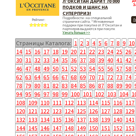
Л’ОКСИТАН ДАРИТ 70 000
Д
З
ПОДКОВ И ШАНС НА
СУПЕРПРИЗ!
Подробности- на специальной
Рейтинг:
П
страничке сайта. * Мгновенные
подарки при покупке от Л’Окситан и
партнеров выдаются при покупк
Узнать больше >>
Страницы Каталога:
1
2
3
4
5
6
7
8
9
10
14
15
16
17
18
19
20
21
22
23
24
25
26
30
31
32
33
34
35
36
37
38
39
40
41
42
46
47
48
49
50
51
52
53
54
55
56
57
58
62
63
64
65
66
67
68
69
70
71
72
73
74
78
79
80
81
82
83
84
85
86
87
88
89
90
94
95
96
97
98
99
100
101
102
103
104
1
108
109
110
111
112
113
114
115
116
117
120
121
122
123
124
125
126
127
128
129
132
133
134
135
136
137
138
139
140
141
144
145
146
147
148
149
150
151
152
153