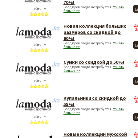
70%!
Ввод промокода не требуется.
Узнать
Рейтинг:
П
больше >>
Новая коллекция больших
Д
З
размеров со скидкой до
60%!
Ввод промокода не требуется.
Узнать
Рейтинг:
П
больше >>
Сумки со скидкой до 50%!
Д
З
Ввод промокода не требуется.
Узнать
больше >>
Рейтинг:
П
Купальники со скидкой до
Д
З
55%!
Ввод промокода не требуется.
Узнать
больше >>
Рейтинг:
П
Новые коллекции мужской
Д