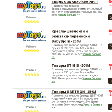
Скидка на Suavinex 20%!
Д
З
При покупке товаров
бренда Suavinex на сумму от 1 999 руб.
Вы получаете дополнительную скидку
20%
Узнать больше >>
Рейтинг:
П
Кресла-шезлонги и
Д
З
рюкзаки-переноски
BabyBjorn -25%!
При покупке товаров бренда STIGIS на
Рейтинг:
П
сумму от 390 руб. или больше Вы
получаете дополнительную скидку
20%. Цены указаны без
Узнать больше
>>
Товары STIGIS -20%!
Д
З
При покупке товаров бренда STIGIS на
Рейтинг:
сумму от 390 руб. или больше Вы
получаете дополнительную скидку
20%. Цены указаны без
Узнать больше
П
>>
Товары ЦВЕТНОЙ -15%!
Д
З
При покупке товаров бренда ЦВЕТНОЙ
из данной категории Вы получаете
дополнительную скидку 15%. Цены
указаны без учета скид
Узнать больше
Рейтинг:
П
>>