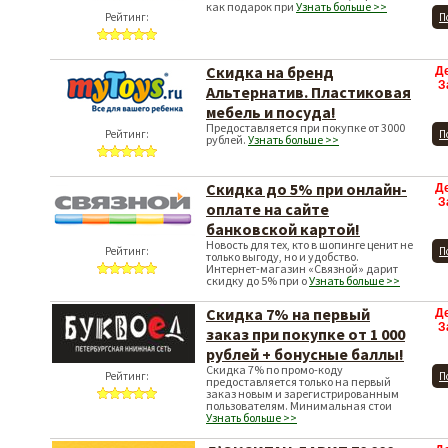
как подарок при
Узнать больше >>
Рейтинг:
П
Скидка на бренд
Д
З
Альтернатив. Пластиковая
мебель и посуда!
Предоставляется при покупке от 3000
Рейтинг:
П
рублей.
Узнать больше >>
Скидка до 5% при онлайн-
Д
З
оплате на сайте
банковской картой!
Новость для тех, кто в шопинге ценит не
Рейтинг:
П
только выгоду, но и удобство.
Интернет-магазин «Связной» дарит
скидку до 5% при о
Узнать больше >>
Скидка 7% на первый
Д
З
заказ при покупке от 1 000
рублей + бонусные баллы!
Скидка 7% по промо-коду
Рейтинг:
П
предоставляется только на первый
заказ новым и зарегистрированным
пользователям. Минимальная стои
Узнать больше >>