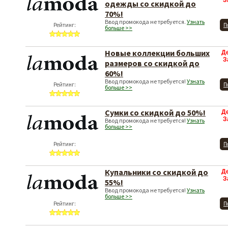
З
одежды со скидкой до
70%!
Ввод промокода не требуется.
Узнать
Рейтинг:
П
больше >>
Новые коллекции больших
Д
З
размеров со скидкой до
60%!
Ввод промокода не требуется!
Узнать
Рейтинг:
П
больше >>
Сумки со скидкой до 50%!
Д
З
Ввод промокода не требуется!
Узнать
больше >>
Рейтинг:
П
Купальники со скидкой до
Д
З
55%!
Ввод промокода не требуется!
Узнать
больше >>
Рейтинг:
П