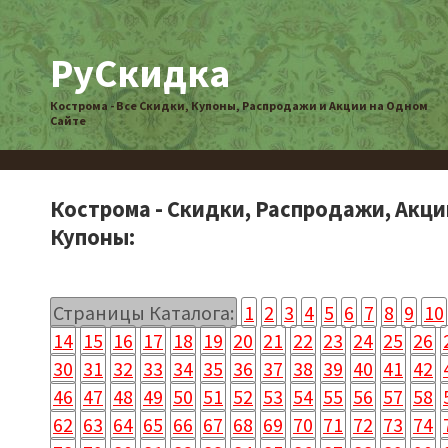
РуСкидка
Кострома - Все Скидки, Купоны, Распродажи и Акции на Одном
Сайте
Кострома - Скидки, Распродажи, Акци
Купоны:
Страницы Каталога:
1
2
3
4
5
6
7
8
9
10
14
15
16
17
18
19
20
21
22
23
24
25
26
30
31
32
33
34
35
36
37
38
39
40
41
42
46
47
48
49
50
51
52
53
54
55
56
57
58
62
63
64
65
66
67
68
69
70
71
72
73
74