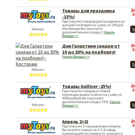
Товары для праздника
Д
З
-15%!
При покупке товаров для праздника из
данной категории на сумму от 249 руб.
или больше Вы получаете
Рейтинг:
П
дополнительную скидку 1
Узнать
больше >>
Дни Галактики скидки от
Д
З
10 до 30% на подборку!
Узнать больше >>
П
Рейтинг:
Товары Gulliver -25%!
Д
З
При покупке товаров из Новой
коллекции марки Gulliver на сумму от
4999 рублей Вы получаете
дополнительную скидку 25%.
Узнать
Рейтинг:
П
больше >>
Апрель 2=3!
Д
З
При покупке 3 товаров марки Апрель
Вы платите толькот за 2! 3-й товар,
наименьший по стоимости, отразится