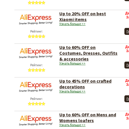
Up to 20% OFF on best
Д
З
Xiaomi items
Узнать больше >>
Рейтинг:
П
Up to 60% OFF on
Д
З
Costumes, Dresses, Outfits
& accessories
Узнать больше >>
Рейтинг:
П
Up to 45% OFF on crafted
Д
З
decorations
Узнать больше >>
Рейтинг:
П
Up to 60% OFF on Mens and
Д
З
Womens loafers
Узнать больше >>