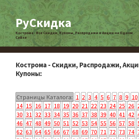
РуСкидка
Кострома - Все Скидки, Купоны, Распродажи и Акции на Одном
Сайте
Кострома - Скидки, Распродажи, Акци
Купоны:
Страницы Каталога:
1
2
3
4
5
6
7
8
9
10
14
15
16
17
18
19
20
21
22
23
24
25
26
30
31
32
33
34
35
36
37
38
39
40
41
42
46
47
48
49
50
51
52
53
54
55
56
57
58
62
63
64
65
66
67
68
69
70
71
72
73
74