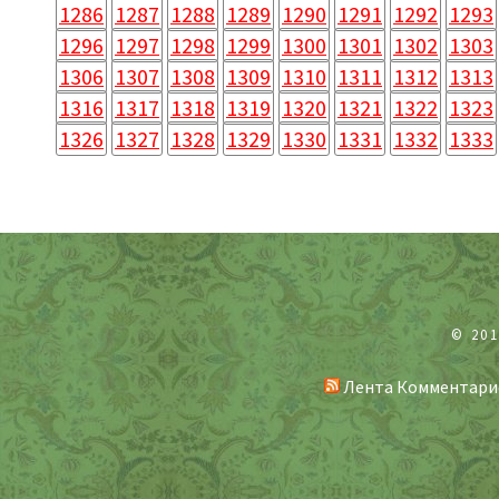
1286
1287
1288
1289
1290
1291
1292
1293
1296
1297
1298
1299
1300
1301
1302
1303
1306
1307
1308
1309
1310
1311
1312
1313
1316
1317
1318
1319
1320
1321
1322
1323
1326
1327
1328
1329
1330
1331
1332
1333
© 20
Лента Комментари